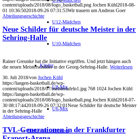
U14-Mädchen
content/uploads/2018/08/logo_basketball.png
Jochen Kühl
2018-08-
01 10:36:50
2018-09-26 07:31:53
Wir trauern um Andreas Goer
Abteilungsgeschichte
U12-Mädchen
Neue Schilder für deutsche Meister in der
Sehring-Halle
U10-Mädchen
Rainer Greunke hat die Initiative ergriffen. Und jetzt hängen auch
Kinder
die neuen Meisterschilder in der Georg-Sehring-Halle.
Weiterlesen
30. Juli 2018
/
von
Jochen Kühl
https://langen-basketball.de/wp-
U8-Mix
content/uploads/2018/07/meistertafeln1.jpg
768
1024
Jochen Kühl
https://langen-basketball.de/wp-
content/uploads/2018/08/logo_basketball.png
Jochen Kühl
2018-07-
30 08:17:44
2018-09-26 07:32:01
Neue Schilder für deutsche Meister
U6-Mix
in der Sehring-Halle
Abteilungsgeschichte
TVL-Generationen in der Frankfurter
Basketball Liebhaber
Fraport-Arena