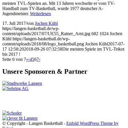
meisten TVL-Spielen an. Mit 13 Jahren wechselte er vom TV-
Handball zum TV-Basketball, wurde 1977 deutscher A-
Jugendmeister.
Weiterlesen
17. Juli 2017
/
von
Jochen Kühl
https://langen-basketball.de/wp-
content/uploads/2017/07/UE55_Rainer_Arni.jpg
682
1024
Jochen
Kühl
https://langen-basketball.de/wp-
content/uploads/2018/08/logo_basketball.png
Jochen Kühl
2017-07-
17 12:58:20
2018-09-26 07:32:58
Die meisten Spiele im TVL-Trikot
bis 2017 !
Seite 6 von 7
«
‹
4
5
6
7
›
Unsere Sponsoren & Partner
© Copyright - Langen Basketball -
Enfold WordPress Theme by