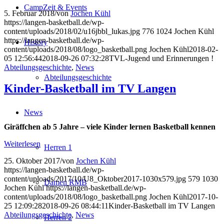
CampZeit & Events
5. Februar 2018
/
von
Jochen Kühl
https://langen-basketball.de/wp-
content/uploads/2018/02/u16jbbl_lukas.jpg
776
1024
Jochen Kühl
https://langen-basketball.de/wp-
History
content/uploads/2018/08/logo_basketball.png
Jochen Kühl
2018-02-
05 12:56:44
2018-09-26 07:32:28
TVL-Jugend und Erinnerungen !
Abteilungsgeschichte
,
News
Abteilungsgeschichte
Kinder-Basketball im TV Langen
News
Giräffchen ab 5 Jahre – viele Kinder lernen Basketball kennen
Weiterlesen
Herren 1
25. Oktober 2017
/
von
Jochen Kühl
https://langen-basketball.de/wp-
content/uploads/2017/10/U8_Oktober2017-1030x579.jpg
579
1030
Damen RMB
Jochen Kühl
https://langen-basketball.de/wp-
content/uploads/2018/08/logo_basketball.png
Jochen Kühl
2017-10-
25 12:09:28
2018-09-26 08:44:11
Kinder-Basketball im TV Langen
Abteilungsgeschichte
,
News
Herren 2