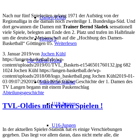
Nach nur fünf Spielzeiten gelang 1971 der Aufstieg von der
Damen RMB
Regionalliga in die damals noch zweiteilige 1. Bundesliga-Süd. Und
dort gewannen die Damen mit
Trainer Bernd Sladek
sensationell
viele Spiele, belegten am Ende den 2. Platz und trafen im Halbfinale
um die deutsche Meisterschaft auf die „Hochburg des Damen-
Herren 2
Basketball“ Göttingen 05.
Weiterlesen
3. Januar 2019
/
von
Jochen Kühl
https://langen-basketball.de/wp-
Die Talent-Teams
content/uploads/2019/01/TVL_Baskets-e1546501760132.jpg
682
1024
Jochen Kühl
https://langen-basketball.de/wp-
content/uploads/2018/08/logo_basketball.png
Jochen Kühl
2019-01-
03 09:07:29
2019-01-03 09:56:03
Die Geschichte der 1. Damen des
Männliche Jugend
TV Langen begann mit einem Paukenschlag
Abteilungsgeschichte
U18-Jungen
TVL-Oldies mit vielen Spielen !
U16-Jungen
In der aktuellen Spieler-Statistik hat es einige Verschiebungen
gegeben. Das liegt vor allem daran, dass nicht mehr alle, die