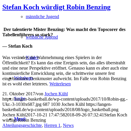
Stefan Koch würdigt Robin Benzing
männliche Jugend
Der talentierte Mister Benzing: Was macht den Topscorer des
Tabellenführers so stark?
weibliche Jugend
— Stefan Koch
Kinder
Was verändert die Wahrnehmung eines Spielers in der
Öffentlichkeit? Es kann das eine Ereignis sein, das alles überstrahlt
und eine neue Perspektive eröffnet. Genauso kann es aber auch eine
kontinuierliche Entwicklung sein, die schrittweise unsere fest
Webshops
eingebrannten Denkmuster aufweicht. Im Falle von Robin Benzing
ist es wohl eher letzteres.
Weiterlesen
21. Oktober 2017
/
von
Jochen Kühl
Suche
https://langen-basketball.de/wp-content/uploads/2017/10/Robin-gg.-
Ukr.-3-1030x687.jpg
687
1030
Jochen Kühl
https://langen-
basketball.de/wp-content/uploads/2018/08/logo_basketball.png
Jochen Kühl
2017-10-21 17:47:58
2018-09-26 07:32:41
Stefan Koch
Menü
würdigt Robin Benzing
Abteilungsgeschichte
,
Herren 1
,
News