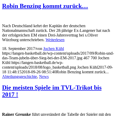
Robin Benzing kommt zurück…
Nach Deutschland kehrt der Kapitän der deutschen
Nationalmannschaft zurück. Der 28-jährige Ex-Langener hat nach
der erfolgreichen EM einen Drei-Jahresvertrag bei s.Oliver
Würzburg unterschrieben.
Weiterlesen
18. September 2017
/
von
Jochen Kühl
https://langen-basketball.de/wp-content/uploads/2017/09/Robin-und-
das-Team-jubeln-über-Sieg-bei-der-EM-2017.jpg
467
700
Jochen
Kühl
https://langen-basketball.de/wp-
content/uploads/2018/08/logo_basketball.png
Jochen Kühl
2017-09-
18 11:48:15
2018-09-26 08:51:40
Robin Benzing kommt zurück...
Abteilungsgeschichte
,
News
Die meisten Spiele im TVL-Trikot bis
2017 !
Rainer Greunke
führt unverändert die Tabelle der Spieler mit den