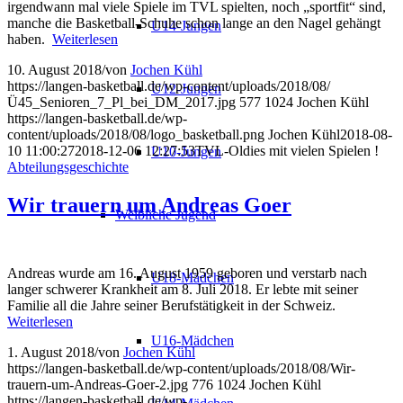
irgendwann mal viele Spiele im TVL spielten, noch „sportfit“ sind,
manche die Basketball-Schuhe schon lange an den Nagel gehängt
U14-Jungen
haben.
Weiterlesen
10. August 2018
/
von
Jochen Kühl
https://langen-basketball.de/wp-content/uploads/2018/08/
U12-Jungen
Ü45_Senioren_7_Pl_bei_DM_2017.jpg
577
1024
Jochen Kühl
https://langen-basketball.de/wp-
content/uploads/2018/08/logo_basketball.png
Jochen Kühl
2018-08-
10 11:00:27
2018-12-06 12:27:53
TVL-Oldies mit vielen Spielen !
U10-Jungen
Abteilungsgeschichte
Wir trauern um Andreas Goer
Weibliche Jugend
Andreas wurde am 16. August 1959 geboren und verstarb nach
U18-Mädchen
langer schwerer Krankheit am 8. Juli 2018. Er lebte mit seiner
Familie all die Jahre seiner Berufstätigkeit in der Schweiz.
Weiterlesen
U16-Mädchen
1. August 2018
/
von
Jochen Kühl
https://langen-basketball.de/wp-content/uploads/2018/08/Wir-
trauern-um-Andreas-Goer-2.jpg
776
1024
Jochen Kühl
https://langen-basketball.de/wp-