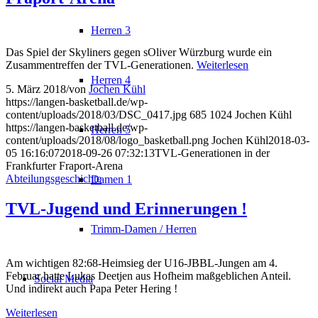
Herren 3
Das Spiel der Skyliners gegen sOliver Würzburg wurde ein
Zusammentreffen der TVL-Generationen.
Weiterlesen
Herren 4
5. März 2018
/
von
Jochen Kühl
https://langen-basketball.de/wp-
content/uploads/2018/03/DSC_0417.jpg
685
1024
Jochen Kühl
https://langen-basketball.de/wp-
Herren 5
content/uploads/2018/08/logo_basketball.png
Jochen Kühl
2018-03-
05 16:16:07
2018-09-26 07:32:13
TVL-Generationen in der
Frankfurter Fraport-Arena
Abteilungsgeschichte
Damen 1
TVL-Jugend und Erinnerungen !
Trimm-Damen / Herren
Am wichtigen 82:68-Heimsieg der U16-JBBL-Jungen am 4.
Februar hatte Lukas Deetjen aus Hofheim maßgeblichen Anteil.
Social Media
Und indirekt auch Papa Peter Hering !
Weiterlesen