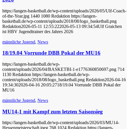
https://langen-basketball.de/wp-content/uploads/2026/05/Ulf-Coach-
of-the-Year.jpg
1440
1080
Redaktion
https://langen-
basketball.de/wp-content/uploads/2018/08/logo_basketball.png
Redaktion
2026-05-11 12:55:22
2026-05-13 09:34:54
Ulf Graichen
ist HBV Jugendtrainer des Jahres 2026
männliche Jugend
,
News
18/19.04 Vorrunde DBB Pokal der MU16
https://langen-basketball.de/wp-
content/uploads/2026/04/BASKETBI-1-e1776360850697.png
714
1130
Redaktion
https://langen-basketball.de/wp-
content/uploads/2018/08/logo_basketball.png
Redaktion
2026-04-16
19:34:30
2026-04-16 20:05:27
18/19.04 Vorrunde DBB Pokal der
MU16
männliche Jugend
,
News
MU14-1 mit Kampf zum letzten Saisonsieg
https://langen-basketball.de/wp-content/uploads/2026/03/MU14-
Hessenmeisterschaft.jpeg
768
1024
Redaktion
https://langen-