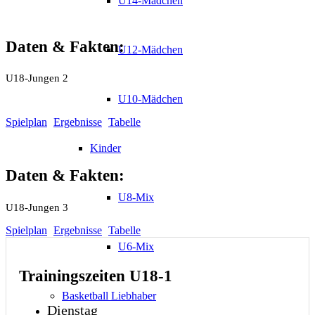
U14-Mädchen
Daten
&
Fakten
:
U12-Mädchen
U18-Jungen 2
U10-Mädchen
Spielplan
Ergebnisse
Tabelle
Kinder
Daten
&
Fakten
:
U8-Mix
U18-Jungen 3
Spielplan
Ergebnisse
Tabelle
U6-Mix
Trainingszeiten U18-1
Basketball Liebhaber
Dienstag