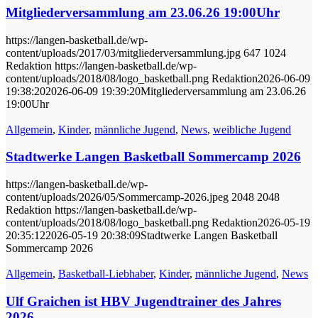
Mitgliederversammlung am 23.06.26 19:00Uhr
https://langen-basketball.de/wp-
content/uploads/2017/03/mitgliederversammlung.jpg
647
1024
Redaktion
https://langen-basketball.de/wp-
content/uploads/2018/08/logo_basketball.png
Redaktion
2026-06-09
19:38:20
2026-06-09 19:39:20
Mitgliederversammlung am 23.06.26
19:00Uhr
Allgemein
,
Kinder
,
männliche Jugend
,
News
,
weibliche Jugend
Stadtwerke Langen Basketball Sommercamp 2026
https://langen-basketball.de/wp-
content/uploads/2026/05/Sommercamp-2026.jpeg
2048
2048
Redaktion
https://langen-basketball.de/wp-
content/uploads/2018/08/logo_basketball.png
Redaktion
2026-05-19
20:35:12
2026-05-19 20:38:09
Stadtwerke Langen Basketball
Sommercamp 2026
Allgemein
,
Basketball-Liebhaber
,
Kinder
,
männliche Jugend
,
News
Ulf Graichen ist HBV Jugendtrainer des Jahres
2026