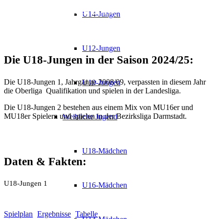
Hessischer Meister 2019,
U14-Jungen
Südwestdeutscher Vize-Meister 2019
U12-Jungen
Die U18-Jungen in der Saison 2024/25
:
Die U18-Jungen 1, Jahrgänge 2008/09, verpassten in diesem Jahr
U10-Jungen
die Oberliga Qualifikation und spielen in der Landesliga.
Die U18-Jungen 2 bestehen aus einem Mix von MU16er und
MU18er Spielern und spielen in der Bezirksliga Darmstadt.
Weibliche Jugend
U18-Mädchen
Daten
&
Fakten
:
U18-Jungen 1
U16-Mädchen
Spielplan
Ergebnisse
Tabelle