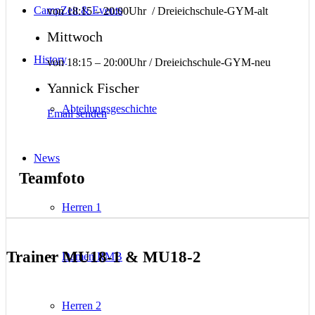
CampZeit & Events
von 18:15 – 20:00Uhr / Dreieichschule-GYM-alt
Mittwoch
History
von 18:15 – 20:00Uhr / Dreieichschule-GYM-neu
Yannick Fischer
Abteilungsgeschichte
Email senden
News
Teamfoto
Herren 1
Trainer MU18-1
&
MU18-2
Damen RMB
Herren 2