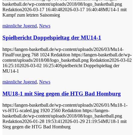
basketball.de/wp-content/uploads/2018/08/logo_basketball.png
Redaktion
2026-03-17 16:40:48
2026-03-17 16:40:48
MU14-1 mit
Kampf zum letzten Saisonsieg
männliche Jugend
,
News
Spielbericht Doppelspieltag der MU14-1
https://langen-basketball.de/wp-content/uploads/2026/03/Mu14-
FinalFour.jpeg
768
1024
Redaktion
https://langen-basketball.de/wp-
content/uploads/2018/08/logo_basketball.png
Redaktion
2026-03-02
16:25:10
2026-03-02 16:25:40
Spielbericht Doppelspieltag der
MU14-1
männliche Jugend
,
News
MU18-1 mit Sieg gegen die HTG Bad Homburg
https://langen-basketball.de/wp-content/uploads/2026/01/Mu18-1-
vs-HTG-scaled.jpg
1920
2560
Redaktion
https://langen-
basketball.de/wp-content/uploads/2018/08/logo_basketball.png
Redaktion
2026-01-28 19:53:41
2026-01-29 21:19:54
MU18-1 mit
Sieg gegen die HTG Bad Homburg