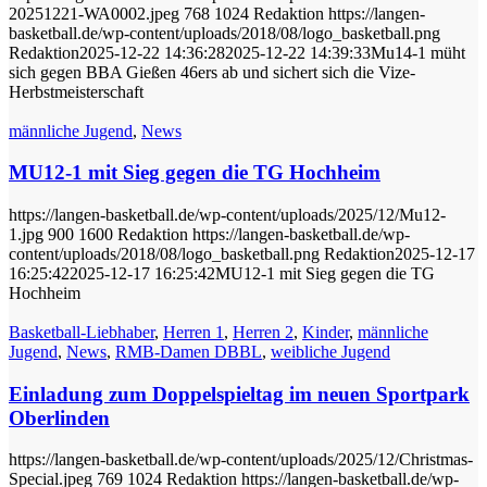
20251221-WA0002.jpeg
768
1024
Redaktion
https://langen-
basketball.de/wp-content/uploads/2018/08/logo_basketball.png
Redaktion
2025-12-22 14:36:28
2025-12-22 14:39:33
Mu14-1 müht
sich gegen BBA Gießen 46ers ab und sichert sich die Vize-
Herbstmeisterschaft
männliche Jugend
,
News
MU12-1 mit Sieg gegen die TG Hochheim
https://langen-basketball.de/wp-content/uploads/2025/12/Mu12-
1.jpg
900
1600
Redaktion
https://langen-basketball.de/wp-
content/uploads/2018/08/logo_basketball.png
Redaktion
2025-12-17
16:25:42
2025-12-17 16:25:42
MU12-1 mit Sieg gegen die TG
Hochheim
Basketball-Liebhaber
,
Herren 1
,
Herren 2
,
Kinder
,
männliche
Jugend
,
News
,
RMB-Damen DBBL
,
weibliche Jugend
Einladung zum Doppelspieltag im neuen Sportpark
Oberlinden
https://langen-basketball.de/wp-content/uploads/2025/12/Christmas-
Special.jpeg
769
1024
Redaktion
https://langen-basketball.de/wp-