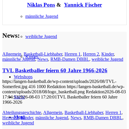
Niklas Pons
&
Yannick Fischer
männliche Jugend
News
:
weibliche Jugend
Allgemein
,
Basketball-Liebhaber
,
Herren 1
,
Herren 2
,
Kinder
,
Kinder
männliche Jugend
,
News
,
RMB-Damen DBBL
,
weibliche Jugend
TVL Basketballer feiern 60 Jahre 1966-2026
Webshops
https://langen-basketball.de/wp-content/uploads/2026/08/TVL-
Somerfest.jpg
416
1000
Redaktion
https://langen-basketball.de/wp-
content/uploads/2018/08/logo_basketball.png
Redaktion
2026-08-03
Suche
17:04:13
2026-08-03 17:20:01
TVL Basketballer feiern 60 Jahre
1966-2026
Abteilungsgeschichte
,
Allgemein
,
Basketball-Liebhaber
,
Herren 1
,
Menü
Herren 2
,
Kinder
,
männliche Jugend
,
News
,
RMB-Damen DBBL
,
weibliche Jugend