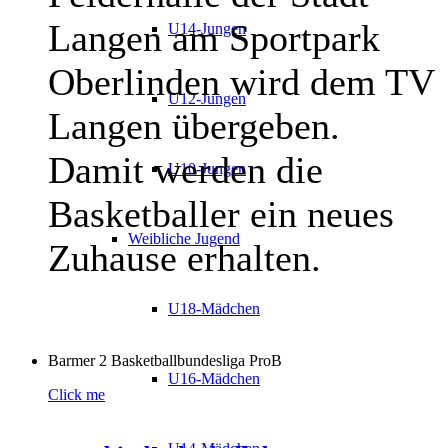
Langen am Sportpark
U14-Jungen
Oberlinden wird dem TV
U12-Jungen
Langen übergeben.
Damit werden die
U10-Jungen
Basketballer ein neues
Weibliche Jugend
Zuhause erhalten.
U18-Mädchen
Barmer 2 Basketballbundesliga ProB
U16-Mädchen
Click me