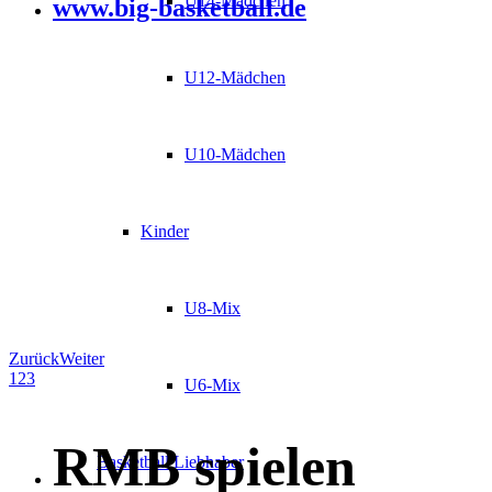
U14-Mädchen
www.big-basketball.de
U12-Mädchen
U10-Mädchen
Kinder
U8-Mix
Zurück
Weiter
1
2
3
U6-Mix
RMB spielen
Basketball Liebhaber