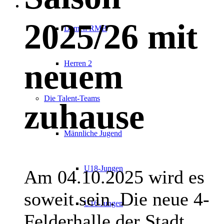
2025/26 mit
Damen RMB
neuem
Herren 2
Die Talent-Teams
zuhause
Männliche Jugend
U18-Jungen
Am 04.10.2025 wird es
soweit sein. Die neue 4-
U16-Jungen
Felderhalle der Stadt