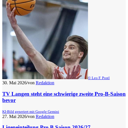
© Leo F. Postl
30. Mai 2026
/
von
Redaktion
TV Langen steht eine schwierige zweite Pro-B-Saison
bevor
KI-Bild generiert mit Google Gemini
27. Mai 2026
/
von
Redaktion
Ligeneinteilung Pro B Saison 2026/27