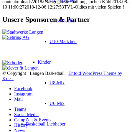
U14-Mädchen
content/uploads/2018/08/logo_basketball.png
Jochen Kühl
2018-08-
10 11:00:27
2018-12-06 12:27:53
TVL-Oldies mit vielen Spielen !
Unsere Sponsoren & Partner
U12-Mädchen
U10-Mädchen
Kinder
© Copyright - Langen Basketball -
Enfold WordPress Theme by
Kriesi
U8-Mix
Facebook
Instagram
Mail
U6-Mix
Teams
Social Media
CampZeit & Events
Basketball Liebhaber
History
News