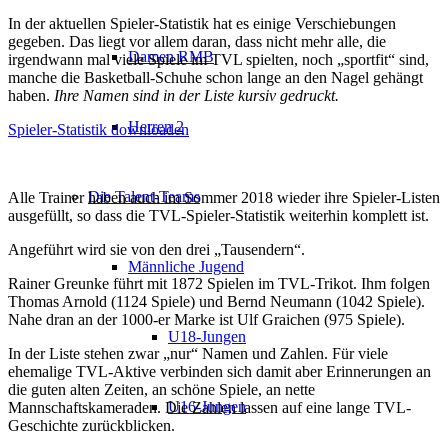
In der aktuellen Spieler-Statistik hat es einige Verschiebungen
gegeben. Das liegt vor allem daran, dass nicht mehr alle, die
Damen RMB
irgendwann mal viele Spiele im TVL spielten, noch „sportfit“ sind,
manche die Basketball-Schuhe schon lange an den Nagel gehängt
haben.
Ihre Namen sind in der Liste kursiv gedruckt.
Herren 2
Spieler-Statistik downloaden
Die Talent-Teams
Alle Trainer haben auch im Sommer 2018 wieder ihre Spieler-Listen
ausgefüllt, so dass die TVL-Spieler-Statistik weiterhin komplett ist.
Angeführt wird sie von den drei „Tausendern“.
Männliche Jugend
Rainer Greunke führt mit 1872 Spielen im TVL-Trikot. Ihm folgen
Thomas Arnold (1124 Spiele) und Bernd Neumann (1042 Spiele).
Nahe dran an der 1000-er Marke ist Ulf Graichen (975 Spiele).
U18-Jungen
In der Liste stehen zwar „nur“ Namen und Zahlen. Für viele
ehemalige TVL-Aktive verbinden sich damit aber Erinnerungen an
die guten alten Zeiten, an schöne Spiele, an nette
U16-Jungen
Mannschaftskameraden. Die Zahlen lassen auf eine lange TVL-
Geschichte zurückblicken.