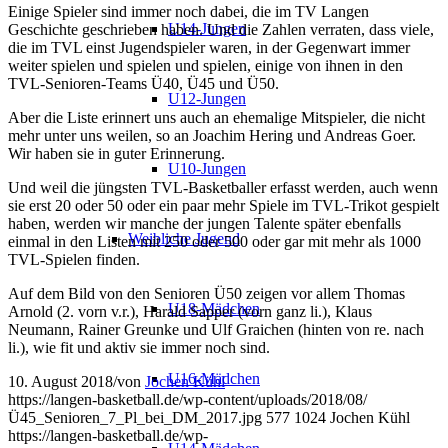
Einige Spieler sind immer noch dabei, die im TV Langen
U14-Jungen
Geschichte geschrieben haben. Und die Zahlen verraten, dass viele,
die im TVL einst Jugendspieler waren, in der Gegenwart immer
weiter spielen und spielen und spielen, einige von ihnen in den
TVL-Senioren-Teams Ü40, Ü45 und Ü50.
U12-Jungen
Aber die Liste erinnert uns auch an ehemalige Mitspieler, die nicht
mehr unter uns weilen, so an Joachim Hering und Andreas Goer.
Wir haben sie in guter Erinnerung.
U10-Jungen
Und weil die jüngsten TVL-Basketballer erfasst werden, auch wenn
sie erst 20 oder 50 oder ein paar mehr Spiele im TVL-Trikot gespielt
haben, werden wir manche der jungen Talente später ebenfalls
Weibliche Jugend
einmal in den Listen mit 250 oder 500 oder gar mit mehr als 1000
TVL-Spielen finden.
Auf dem Bild von den Senioren Ü50 zeigen vor allem Thomas
U18-Mädchen
Arnold (2. vorn v.r.), Harald Sapper (vorn ganz li.), Klaus
Neumann, Rainer Greunke und Ulf Graichen (hinten von re. nach
li.), wie fit und aktiv sie immer noch sind.
U16-Mädchen
10. August 2018
/
von
Jochen Kühl
https://langen-basketball.de/wp-content/uploads/2018/08/
Ü45_Senioren_7_Pl_bei_DM_2017.jpg
577
1024
Jochen Kühl
https://langen-basketball.de/wp-