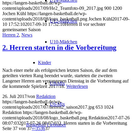
U14-Mädchen
https://langen-basketball.de/wp-
content/uploads/2017/09/He2_Teamfoto-09_2017.jpg
900
1200
Jochen Kühl
https://langen-basketball.de/wp-
content/uploads/2018/08/logo_basketball.png
Jochen Kühl
2017-09-
U12-Mädchen
10 17:52:10
2017-09-10 17:52:10
Herren II vor sechster
gemeinsamer Saison
Herren 2
,
News
U10-Mädchen
2. Herren starten in die Vorbereitung
Kinder
Nach einer mehr als erfolgreichen letzten Saison, die auf dem
geteilten vierten Rang beendet wurde, starteten die zweiten
Langener Herren am vergangenen Dienstag in die Vorbereitung auf
U8-Mix
die kommende Spielzeit 2017/18.
Weiterlesen
26. Juli 2017
/
von
Redaktion
https://langen-basketball.de/wp-
U6-Mix
content/uploads/2017/07/herren2_saison2017.jpg
653
1024
Redaktion
https://langen-basketball.de/wp-
content/uploads/2018/08/logo_basketball.png
Redaktion
2017-07-26
08:07:03
2017-07-26 08:07:03
2. Herren starten in die Vorbereitung
Basketball Liebhaber
Seite 37 von 37
«
‹
35
36
37