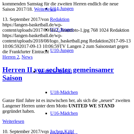
kommenden Samstag für die zweiten Herren endlich die neue
U14-Jungen
Saison 2017/18.
Weiterlesen
13. September 2017
/
von
Redaktion
https://langen-basketball.de/wp-
U12-Jungen
content/uploads/2017/09/He2_Teamfoto-1.jpg
768
1024
Redaktion
https://langen-basketball.de/wp-
content/uploads/2018/08/logo_basketball.png
Redaktion
2017-09-13
10:06:59
2017-09-13 10:06:59
TV Langen 2 zum Saisonstart gegen
U10-Jungen
die Frankfurter Eintracht
Herren 2
,
News
Herren II vor sechster gemeinsamer
Weibliche Jugend
Saison
U18-Mädchen
Ganze fünf Jahre ist es inzwischen her, als sich die „neuen“ zweiten
Langener Herren unter dem Motto
UNITED WE STAND
gegründet haben.
U16-Mädchen
Weiterlesen
10. September 2017
/
von
Jochen Kühl