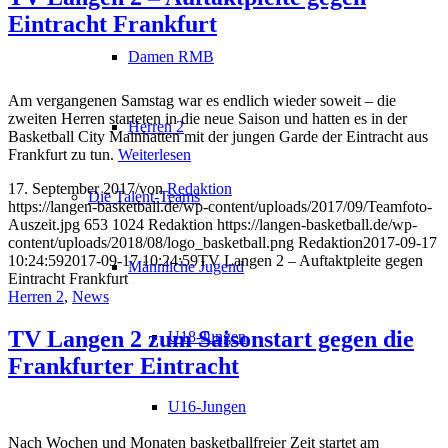
Eintracht Frankfurt
Damen RMB
Am vergangenen Samstag war es endlich wieder soweit – die
zweiten Herren starteten in die neue Saison und hatten es in der
Herren 2
Basketball City Mainhatten mit der jungen Garde der Eintracht aus
Frankfurt zu tun.
Weiterlesen
17. September 2017
/
von
Redaktion
Die Talent-Teams
https://langen-basketball.de/wp-content/uploads/2017/09/Teamfoto-
Auszeit.jpg
653
1024
Redaktion
https://langen-basketball.de/wp-
content/uploads/2018/08/logo_basketball.png
Redaktion
2017-09-17
10:24:59
2017-09-17 10:24:59
TV Langen 2 – Auftaktpleite gegen
Männliche Jugend
Eintracht Frankfurt
Herren 2
,
News
TV Langen 2 zum Saisonstart gegen die
U18-Jungen
Frankfurter Eintracht
U16-Jungen
Nach Wochen und Monaten basketballfreier Zeit startet am