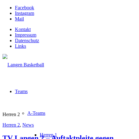
Facebook
Instagram
Mail
Kontakt
Impressum
Datenschutz
Links
Teams
A-Teams
Herren 2
Herren 2
,
News
Herren 1
TV Langen 2 – Auftaktpleite gegen