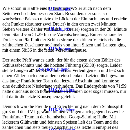
Wie schon in Hälfte eins hatten die UWSler auch nach dem
U14-Jungen
Seitenwechsel den besseren Start. Besonders der sonst so
wurfscheue Palazzo nutzte die Lücken der Eintracht aus und erzielte
acht Punkte (darunter zwei Dreier) in den ersten zwei Minuten.
U12-Jungen
Sieben weitere Zähler von Butz (1 Dreier) sorgten in der 28. Minute
beim Stand von 51:29 für die Vorentscheidung. Ein sensationeller
Dreier von Pfaff mit der Schlusssirene des dritten Viertels riss die
zahlreichen Zuschauer nochmals von ihren Sitzen und Langen ging
U10-Jungen
mit einem 58:36 in die letzte Verschnaufpause.
Der starke Pfaff war es auch, der für die ersten sieben Zähler des
Schlussabschnitts und die höchste Führung (65:38) sorgte. Leider
Weibliche Jugend
stellte Langen ab der 34. Minuten das Verteidigen ein und ließ sich
einen Zähler nach dem anderen einschenken. Letztendlich gewann
das junge Frankfurter Team den letzten Abschnitt und konnte so
eine deutlichere Niederlage verhindern. Das Endergebnis von 71:59
U18-Mädchen
hätte durchaus noch höher ausfallen können oder sogar müssen, nur
hat dafür die letzte Konsequenz gefehlt.
Dennoch war die Freude und Erleichterung nach dem Schlusspfiff
U16-Mädchen
groß und der TVL gewann binnen 7 Tagen auch gegen das zweite
Frankfurter Team in der heimischen Georg-Sehring Halle. Mit
leckerem Glühwein und feinsten Speisen ließ das Team und die
zahlreichen und stets treuen Zuschauer das letzte Heimspiel des