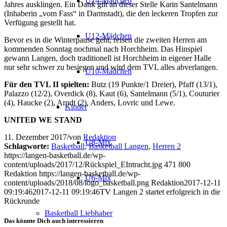
U14-Mädchen
Jahres ausklingen. Ein Dank gilt an dieser Stelle Karin Santelmann
(Inhaberin „vom Fass“ in Darmstadt), die den leckeren Tropfen zur
Verfügung gestellt hat.
U12-Mädchen
Bevor es in die Winterpause geht, reisen die zweiten Herren am
kommenden Sonntag nochmal nach Horchheim. Das Hinspiel
gewann Langen, doch traditionell ist Horchheim in eigener Halle
nur sehr schwer zu besiegen und wird dem TVL alles abverlangen.
U10-Mädchen
Für den TVL II spielten:
Butz (19 Punkte/1 Dreier), Pfaff (13/1),
Palazzo (12/2), Overdick (8), Kaut (6), Santelmann (5/1), Couturier
(4), Haucke (2), Arndt (2), Anders, Lovric und Lewe.
Kinder
UNITED WE STAND
11. Dezember 2017
/
von
Redaktion
U8-Mix
Schlagworte:
Basketball
,
Basketball Langen
,
Herren 2
https://langen-basketball.de/wp-
content/uploads/2017/12/Rückspiel_EIntracht.jpg
471
800
Redaktion
https://langen-basketball.de/wp-
U6-Mix
content/uploads/2018/08/logo_basketball.png
Redaktion
2017-12-11
09:19:46
2017-12-11 09:19:46
TV Langen 2 startet erfolgreich in die
Rückrunde
Basketball Liebhaber
Das könnte Dich auch interessieren