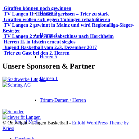
Giraffen können noch gewinnen
Herren 3
TV Langen II: Heimserie gerissen – Trier zu stark
Giraffen wollen sich gegen Tübingen rehabilitieren
TV Langen 2 gewinnt in Mainz und wird Regionalliga-Sieger-
Besieger
Herren 4
TV Langen 2 zum Jahresabschluss nach Horchheim
Herren II. in Idstein erneut sieglos
Jugend-Basketball vom 2./3. Dezember 2017
Trier zu Gast bei den 2. Herren
Herren 5
Unsere Sponsoren & Partner
Damen 1
Trimm-Damen / Herren
Social Media
© Copyright - Langen Basketball -
Enfold WordPress Theme by
Kriesi
Facebook