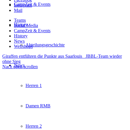
CampZeit & Events
Instagram
Mail
Teams
History
Social Media
CampZeit & Events
History
News
Abteilungsgeschichte
Webshops
Giraffen entführen die Punkte aus Saarlouis
JBBL-Team wieder
ohne Sieg
News
Nach oben scrollen
Herren 1
Damen RMB
Herren 2