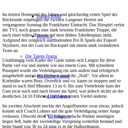
Im letzten Heimspiel des Jahres und gleichzeitig ersten Spiel der
Damen RMB
Rückrunde empfingen die zweiten Langener Herren am
vergangenen Sonntag die Frankfurter Eintracht.
Das Hinspiel verlor
der TVL noch gegen eine stark besetzte Frankfurter Truppe, die
nach einer tollen Hinserie auf dem dritten Tabellenplatz steht.
Herren 2
Aufgrund des zeitgleich stattfindenden Pro B Spiels der Fraport
Skyliners, trat der Gast im Rückspiel mit einem stark veränderten
Team an.
Die Talent-Teams
Unabhängig vom Kader der Gäste nahm sich Langen für diese
Partie viel vor und startete wie aus einem Guss. Mit schnellem
Passspiel wurde die Verteidigung ein ums andere mal erfolgreich
ausgehebelt und in der Defense stand die „Null“. Vor allem in
Männliche Jugend
Korbnähe waren Butz, Overdick und co. kaum zu stoppen und so
stand es nach fünf Minuten 13 zu 0. Bis zum Viertelende kam der
Gast zwar nach und nach besser ins Spiel, was jedoch nichts an der
deutlichen 24:10 Führung nach dem ersten Viertel änderte.
U18-Jungen
Im zweiten Abschnitt stockte der Angriffsmotor zwar etwas, jedoch
konnte sich Coach Lohnes auf die gute Verteidigung seiner Jungs
verlassen. Obwohl der TVL einige einfache Punkte unnötigen
U16-Jungen
liegen ließ, hatte der zweistellige Vorsprung weiterhin bestand und
beim Stand von 36 zu 24 ging es in die Halbzeitpause.