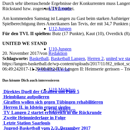
Durch sehr überraschende Ergebnisse der Konkurrenten muss Langen 
U14-Jungen
Rückstand bzw. zogen am TVL vorbei.
Am kommenden Samstag ist Langen zu Gast beim starken Aufsteiger au
Spielberechtigung ihres Amerikaners Ian Tevis, der mit 34,7 Punkten p
U12-Jungen
Für den TVL II spielten:
Butz (17 Punkte), Kaut (10), Overdick (8), 
UNITED WE STAND
U10-Jungen
20. November 2017
/
von
Redaktion
Schlagworte:
Basketball
,
Basketball Langen
,
Herren 2
,
united we st
https://langen-basketball.de/wp-content/uploads/2017/11/H2_trikot_s
06:49:24
2017-11-20 06:49:24
TV Langen II: Heimserie gerissen – Trie
Weibliche Jugend
Das könnte Dich auch interessieren
U18-Mädchen
Direktes Duell der Giraffen um Platz 5
Heimbilanz aufpolieren
Giraffen wollen sich gegen Tübingen rehabilitieren
Herren II. in Idstein erneut sieglos
U16-Mädchen
TV Langen 2 startet erfolgreich in die Rückrunde
Zweite Heimniederlage in Folge
Letzte Station Saarlouis
Jugend-Basketball vom 2./3. Dezember 2017