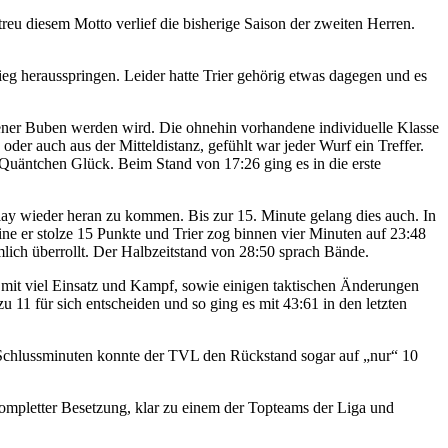
reu diesem Motto verlief die bisherige Saison der zweiten Herren.
ieg herausspringen. Leider hatte Trier gehörig etwas dagegen und es
ener Buben werden wird. Die ohnehin vorhandene individuelle Klasse
oder auch aus der Mitteldistanz, gefühlt war jeder Wurf ein Treffer.
e Quäntchen Glück. Beim Stand von 17:26 ging es in die erste
play wieder heran zu kommen. Bis zur 15. Minute gelang dies auch. In
ine er stolze 15 Punkte und Trier zog binnen vier Minuten auf 23:48
ich überrollt. Der Halbzeitstand von 28:50 sprach Bände.
e mit viel Einsatz und Kampf, sowie einigen taktischen Änderungen
 11 für sich entscheiden und so ging es mit 43:61 in den letzten
en Schlussminuten konnte der TVL den Rückstand sogar auf „nur“ 10
kompletter Besetzung, klar zu einem der Topteams der Liga und