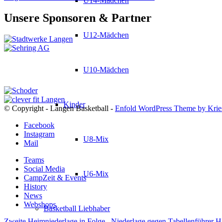
U14-Mädchen
Unsere Sponsoren & Partner
U12-Mädchen
U10-Mädchen
Kinder
© Copyright - Langen Basketball -
Enfold WordPress Theme by Krie
Facebook
Instagram
U8-Mix
Mail
Teams
Social Media
U6-Mix
CampZeit & Events
History
News
Webshops
Basketball Liebhaber
Zweite Heimniederlage in Folge
Niederlage gegen Tabellenführer 