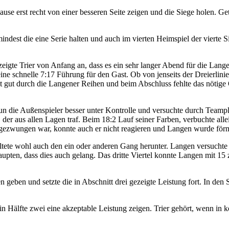
se erst recht von einer besseren Seite zeigen und die Siege holen.
Get
dest die eine Serie halten und auch im vierten Heimspiel der vierte S
gte Trier von Anfang an, dass es ein sehr langer Abend für die Lang
ne schnelle 7:17 Führung für den Gast. Ob von jenseits der Dreierlinie 
cht gut durch die Langener Reihen und beim Abschluss fehlte das nötig
 nun die Außenspieler besser unter Kontrolle und versuchte durch Team
 der aus allen Lagen traf. Beim 18:2 Lauf seiner Farben, verbuchte alle
ezwungen war, konnte auch er nicht reagieren und Langen wurde förml
haltete wohl auch den ein oder anderen Gang herunter. Langen versucht
ten, dass dies auch gelang. Das dritte Viertel konnte Langen mit 15 zu
en geben und setzte die in Abschnitt drei gezeigte Leistung fort. In d
 Hälfte zwei eine akzeptable Leistung zeigen. Trier gehört, wenn in 