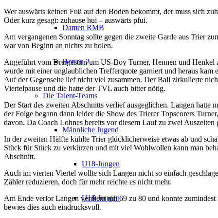
Wer auswärts keinen Fuß auf den Boden bekommt, der muss sich zuhau
Oder kurz gesagt: zuhause hui – auswärts pfui.
Damen RMB
Am vergangenen Sonntag sollte gegen die zweite Garde aus Trier zumin
war von Beginn an nichts zu holen.
Herren 2
Angeführt vom Dreigestirn um US-Boy Turner, Hennen und Henkel zei
wurde mit einer unglaublichen Trefferquote garniert und heraus kam ei
Auf der Gegenseite lief nicht viel zusammen. Der Ball zirkulierte ni
Viertelpause und die hatte der TVL auch bitter nötig.
Die Talent-Teams
Der Start des zweiten Abschnitts verlief ausgeglichen. Langen hatte
der Folge begann dann leider die Show des Trierer Topscorers Turner,
davon. Da Coach Lohnes bereits vor diesem Lauf zu zwei Auszeiten g
Männliche Jugend
In der zweiten Hälfte kühlte Trier glücklicherweise etwas ab und sc
Stück für Stück zu verkürzen und mit viel Wohlwollen kann man behaup
Abschnitt.
U18-Jungen
Auch im vierten Viertel wollte sich Langen nicht so einfach geschlag
Zähler reduzieren, doch für mehr reichte es nicht mehr.
U16-Jungen
Am Ende verlor Langen verdient mit 69 zu 80 und konnte zumindest in
bewies dies auch eindrucksvoll.