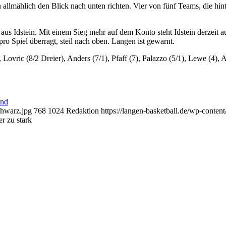
allmählich den Blick nach unten richten. Vier von fünf Teams, die 
s Idstein. Mit einem Sieg mehr auf dem Konto steht Idstein derzeit a
ro Spiel überragt, steil nach oben. Langen ist gewarnt.
Lovric (8/2 Dreier), Anders (7/1), Pfaff (7), Palazzo (5/1), Lewe (4), 
and
chwarz.jpg
768
1024
Redaktion
https://langen-basketball.de/wp-conten
r zu stark