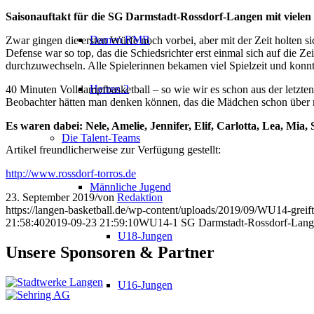
Saisonauftakt für die SG Darmstadt-Rossdorf-Langen mit vielen
Damen RMB
Zwar gingen die ersten Würfe noch vorbei, aber mit der Zeit holten si
Defense war so top, das die Schiedsrichter erst einmal sich auf die Z
durchzuwechseln. Alle Spielerinnen bekamen viel Spielzeit und konnte
Herren 2
40 Minuten Volldampfbasketball – so wie wir es schon aus der letzten
Beobachter hätten man denken können, das die Mädchen schon über me
Es waren dabei: Nele, Amelie, Jennifer, Elif, Carlotta, Lea, Mia
Die Talent-Teams
Artikel freundlicherweise zur Verfügung gestellt:
http://www.rossdorf-torros.de
Männliche Jugend
23. September 2019
/
von
Redaktion
https://langen-basketball.de/wp-content/uploads/2019/09/WU14-greift
21:58:40
2019-09-23 21:59:10
WU14-1 SG Darmstadt-Rossdorf-Langen
U18-Jungen
Unsere Sponsoren & Partner
U16-Jungen