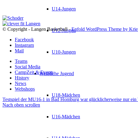
U14-Jungen
© Copyright - Langen Basketball -
Enfold WordPress Theme by Krie
U12-Jungen
Facebook
Instagram
Mail
U10-Jungen
Teams
Social Media
CampZeit & Events
Weibliche Jugend
History
News
Webshops
U18-Mädchen
Testspiel der MU16-1 in Bad Homburg war glücklicherweise nur ein 
Nach oben scrollen
U16-Mädchen