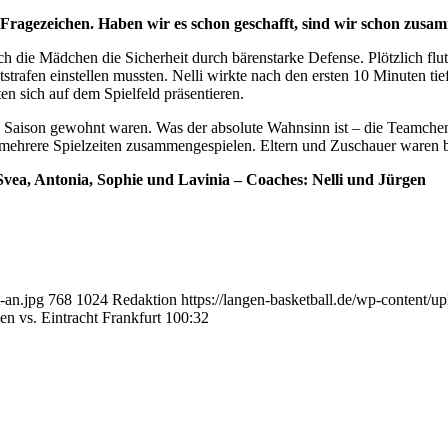
 Fragezeichen. Haben wir es schon geschafft, sind wir schon zus
ch die Mädchen die Sicherheit durch bärenstarke Defense. Plötzlich flut
eitstrafen einstellen mussten. Nelli wirkte nach den ersten 10 Minuten 
n sich auf dem Spielfeld präsentieren.
 Saison gewohnt waren. Was der absolute Wahnsinn ist – die Teamchemie
hrere Spielzeiten zusammengespielen. Eltern und Zuschauer waren bege
, Svea, Antonia, Sophie und Lavinia – Coaches: Nelli und Jürgen
-an.jpg
768
1024
Redaktion
https://langen-basketball.de/wp-content/u
 vs. Eintracht Frankfurt 100:32