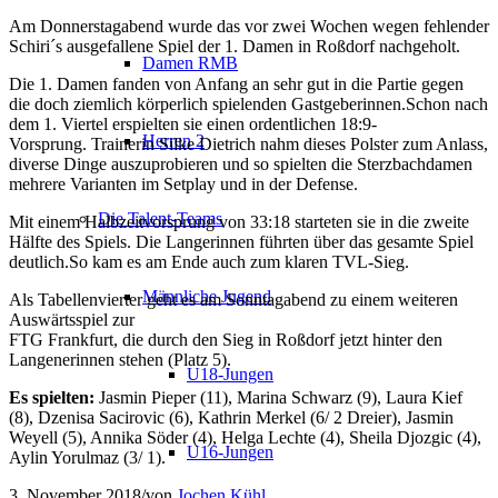
Am Donnerstagabend wurde das vor zwei Wochen wegen fehlender
Schiri´s ausgefallene Spiel der 1. Damen in Roßdorf nachgeholt.
Damen RMB
Die 1. Damen fanden von Anfang an sehr gut in die Partie gegen
die doch ziemlich körperlich spielenden Gastgeberinnen.Schon nach
dem 1. Viertel erspielten sie einen ordentlichen 18:9-
Herren 2
Vorsprung. Trainerin Silke Dietrich nahm dieses Polster zum Anlass,
diverse Dinge auszuprobieren und so spielten die Sterzbachdamen
mehrere Varianten im Setplay und in der Defense.
Die Talent-Teams
Mit einem Halbzeitvorsprung von 33:18 starteten sie in die zweite
Hälfte des Spiels. Die Langerinnen führten über das gesamte Spiel
deutlich.So kam es am Ende auch zum klaren TVL-Sieg.
Männliche Jugend
Als Tabellenvierter geht es am Sonntagabend zu einem weiteren
Auswärtsspiel zur
FTG Frankfurt, die durch den Sieg in Roßdorf jetzt hinter den
Langenerinnen stehen (Platz 5).
U18-Jungen
Es spielten:
Jasmin Pieper (11), Marina Schwarz (9), Laura Kief
(8), Dzenisa Sacirovic (6), Kathrin Merkel (6/ 2 Dreier), Jasmin
Weyell (5), Annika Söder (4), Helga Lechte (4), Sheila Djozgic (4),
U16-Jungen
Aylin Yorulmaz (3/ 1).
3. November 2018
/
von
Jochen Kühl