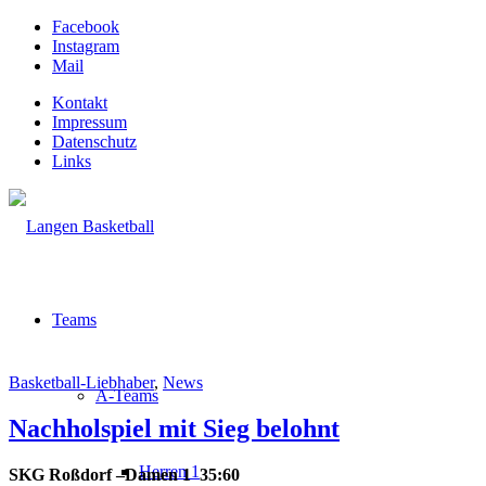
Facebook
Instagram
Mail
Kontakt
Impressum
Datenschutz
Links
Teams
Basketball-Liebhaber
,
News
A-Teams
Nachholspiel mit Sieg belohnt
Herren 1
SKG Roßdorf –Damen 1 35:60