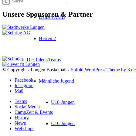
Unsere Sponsoren & Partner
Damen RMB
Herren 2
Die Talent-Teams
© Copyright - Langen Basketball -
Enfold WordPress Theme by Krie
Facebook
Männliche Jugend
Instagram
Mail
Teams
U18-Jungen
Social Media
CampZeit & Events
History
News
U16-Jungen
Webshops