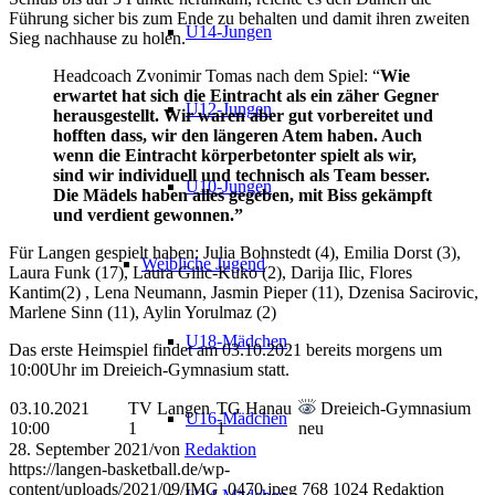
Führung sicher bis zum Ende zu behalten und damit ihren zweiten
U14-Jungen
Sieg nachhause zu holen.
Headcoach Zvonimir Tomas nach dem Spiel: “
Wie
erwartet hat sich die Eintracht als ein zäher Gegner
U12-Jungen
herausgestellt. Wir waren aber gut vorbereitet und
hofften dass, wir den längeren Atem haben. Auch
wenn die Eintracht körperbetonter spielt als wir,
sind wir individuell und technisch als Team besser.
U10-Jungen
Die Mädels haben alles gegeben, mit Biss gekämpft
und verdient gewonnen.”
Für Langen gespielt haben: Julia Bohnstedt (4), Emilia Dorst (3),
Weibliche Jugend
Laura Funk (17), Laura Gilic-Kuko (2), Darija Ilic, Flores
Kantim(2) , Lena Neumann, Jasmin Pieper (11), Dzenisa Sacirovic,
Marlene Sinn (11), Aylin Yorulmaz (2)
U18-Mädchen
Das erste Heimspiel findet am 03.10.2021 bereits morgens um
10:00Uhr im Dreieich-Gymnasium statt.
03.10.2021
TV Langen
TG Hanau
Dreieich-Gymnasium
U16-Mädchen
10:00
1
1
neu
28. September 2021
/
von
Redaktion
https://langen-basketball.de/wp-
content/uploads/2021/09/IMG_0470.jpeg
768
1024
Redaktion