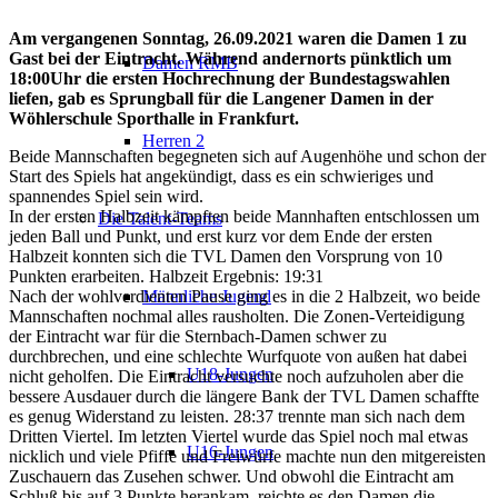
Am vergangenen Sonntag, 26.09.2021 waren die Damen 1 zu
Gast bei der Eintracht. Während andernorts pünktlich um
Damen RMB
18:00Uhr die ersten Hochrechnung der Bundestagswahlen
liefen, gab es Sprungball für die Langener Damen in der
Wöhlerschule Sporthalle in Frankfurt.
Herren 2
Beide Mannschaften begegneten sich auf Augenhöhe und schon der
Start des Spiels hat angekündigt, dass es ein schwieriges und
spannendes Spiel sein wird.
In der ersten Halbzeit kämpften beide Mannhaften entschlossen um
Die Talent-Teams
jeden Ball und Punkt, und erst kurz vor dem Ende der ersten
Halbzeit konnten sich die TVL Damen den Vorsprung von 10
Punkten erarbeiten. Halbzeit Ergebnis: 19:31
Nach der wohlverdienten Pause ging es in die 2 Halbzeit, wo beide
Männliche Jugend
Mannschaften nochmal alles rausholten. Die Zonen-Verteidigung
der Eintracht war für die Sternbach-Damen schwer zu
durchbrechen, und eine schlechte Wurfquote von außen hat dabei
U18-Jungen
nicht geholfen. Die Eintracht versuchte noch aufzuholen aber die
bessere Ausdauer durch die längere Bank der TVL Damen schaffte
es genug Widerstand zu leisten. 28:37 trennte man sich nach dem
Dritten Viertel. Im letzten Viertel wurde das Spiel noch mal etwas
U16-Jungen
nicklich und viele Pfiffe und Freiwürfe machte nun den mitgereisten
Zuschauern das Zusehen schwer. Und obwohl die Eintracht am
Schluß bis auf 3 Punkte herankam, reichte es den Damen die