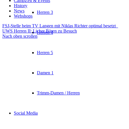
CampZeit & Events
History
News
Herren 3
Webshops
FSJ-Stelle beim TV Langen mit Niklas Richter optimal besetzt
UWS Herren II: Licher Bären zu Besuch
Herren 4
Nach oben scrollen
Herren 5
Damen 1
Trimm-Damen / Herren
Social Media