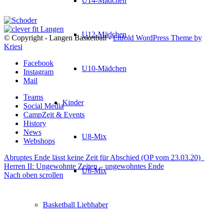
U14-Mädchen
U12-Mädchen
© Copyright - Langen Basketball -
Enfold WordPress Theme by
Kriesi
Facebook
U10-Mädchen
Instagram
Mail
Teams
Kinder
Social Media
CampZeit & Events
History
News
U8-Mix
Webshops
Abruptes Ende lässt keine Zeit für Abschied (OP vom 23.03.20)
Herren II: Ungewohnte Zeiten – ungewohntes Ende
U6-Mix
Nach oben scrollen
Basketball Liebhaber