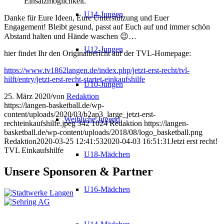
Einsatzmöglichkeit.
U14-Jungen
Danke für Eure Ideen, Eure Unterstützung und Euer
Engagement! Bleibt gesund, passt auf Euch auf und immer schön
Abstand halten und Hände waschen 😉…
U12-Jungen
hier findet Ihr den Originalbericht auf der TVL-Homepage:
https://www.tv1862langen.de/index.php/jetzt-erst-recht/tvl-
hilft/entry/jetzt-erst-recht-startet-einkaufshilfe
U10-Jungen
25. März 2020
/
von
Redaktion
https://langen-basketball.de/wp-
content/uploads/2020/03/b2ap3_large_jetzt-erst-
Weibliche Jugend
rechteinkaufshilfe.jpeg
342
1024
Redaktion
https://langen-
basketball.de/wp-content/uploads/2018/08/logo_basketball.png
Redaktion
2020-03-25 12:41:53
2020-04-03 16:51:31
Jetzt erst recht!
TVL Einkaufshilfe
U18-Mädchen
Unsere Sponsoren & Partner
U16-Mädchen