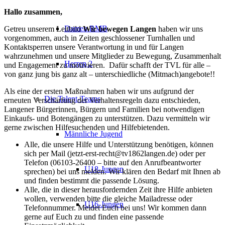
Hallo zusammen,
Damen RMB
Getreu unserem Leitbild
Wir
bewegen
Langen
haben wir uns
vorgenommen, auch in Zeiten geschlossener Turnhallen und
Kontaktsperren unsere Verantwortung in und für Langen
wahrzunehmen und unsere Mitglieder zu Bewegung, Zusammenhalt
Herren 2
und Engagement zu motivieren.
Dafür schafft der TVL für alle –
von ganz jung bis ganz alt – unterschiedliche (Mitmach)angebote!!
Als eine der ersten Maßnahmen haben wir uns aufgrund der
Die Talent-Teams
erneuten Verschärfung der Verhaltensregeln dazu entschieden,
Langener Bürgerinnen, Bürgern und Familien bei notwendigen
Einkaufs- und Botengängen zu unterstützen. Dazu vermitteln wir
gerne zwischen Hilfesuchenden und Hilfebietenden.
Männliche Jugend
Alle, die unsere Hilfe und Unterstützung benötigen, können
sich per Mail (jetzt-erst-recht@tv1862langen.de) oder per
Telefon (06103-26400 – bitte auf den Anrufbeantworter
U18-Jungen
sprechen) bei uns melden. Wir klären den Bedarf mit Ihnen ab
und finden bestimmt die passende Lösung.
Alle, die in dieser herausfordernden Zeit ihre Hilfe anbieten
wollen, verwenden bitte die gleiche Mailadresse oder
U16-Jungen
Telefonnummer. Meldet Euch bei uns! Wir kommen dann
gerne auf Euch zu und finden eine passende