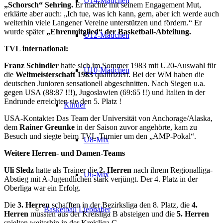
U14-Mädchen
„Schorsch“ Sehring.
Er machte mit seinem Engagement Mut,
erklärte aber auch: „Ich tue, was ich kann, gern, aber ich werde auch
weiterhin viele Langener Vereine unterstützen und fördern.“ Er
wurde später
„Ehrenmitglied“ der Basketball-Abteilung.
U12-Mädchen
TVL international:
Franz Schindler
hatte sich im Sommer 1983 mit U20-Auswahl für
U10-Mädchen
die
Weltmeisterschaft 1983
qualifiziert. Bei der WM haben die
deutschen Junioren sensationell abgeschnitten. Nach Siegen u.a.
gegen USA (88:87 !!!), Jugoslawien (69:65 !!) und Italien in der
Endrunde erreichten sie den 5. Platz !
Kinder
USA-Kontakte
:
Das Team der Universität von Anchorage/Alaska,
dem
Rainer Greunke
in der Saison zuvor angehörte, kam zu
Besuch und siegte beim TVL-Turnier um den „AMP-Pokal“.
U8-Mix
Weitere Herren- und Damen-Teams
Uli Sledz
hatte als Trainer die
2. Herren
nach ihrem Regionalliga-
U6-Mix
Abstieg mit A-Jugendlichen stark verjüngt. Der 4. Platz in der
Oberliga war ein Erfolg.
Die
3. Herren
schafften in der Bezirksliga den 8. Platz, die
4.
Basketball Liebhaber
Herren
mussten aus der Kreisliga B absteigen und die
5. Herren
spielten weiterhin in der Kreisliga C.