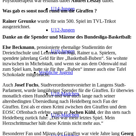
Physiotherapeut war erstmals dabei
Andrei Leszay
dabei.
U14-Jungen
Was gab es sonst noch rund um die Giraffen ?
Rainer Greunke
wurde für sein 500. Spiel im TVL-Trikot
ausgezeichnet.
U12-Jungen
Danke an die Spender und Mäzene des Bundesliga-Basketball:
Else Beckmann
, pensionierte ehemalige Studienrätin der
U10-Jungen
Dreieichschule und Lehrerin von Jogi, Rainer u.a. Spielern,
spendete jahrelang Geld für ihre „Basketball-Buben“. Sie wohnte
inzwischen in Michelstadt, und wenn sie aus dem Odenwald mal
zum Spiel kam, hatte sie für ihre „Buben“ immer auch eine Tafel
Weibliche Jugend
Schokolade mitgebracht.
Auch
Josef Fuchs
, Stadtverordnetenvorsteher in Langens Stadt-
Parlament, wurde langjähriger Spender für die Giraffen. Er überwies
U18-Mädchen
monatlich einen Hunderter und war auch lange nach seiner
altersbedingten Übersiedlung nach Heidelberg noch Fan der
Giraffen. Erst als er einen Krimi zwischen den Giraffen und dem
EOSC Offenbach erlebte, sagte er
Jochen Kühl
, der ihn stets nach
U16-Mädchen
Heidelberg zurück fuhr: „Das war mein letztes Spiel. Mein
Herzschrittmacher hält diese Krimis nicht mehr aus.“
Besonderer Fan und Mäzen der Giraffen war viele Jahre lang
Georg