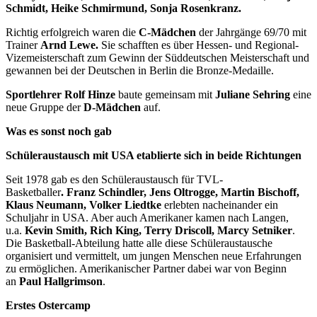
Schmidt, Heike Schmirmund, Sonja Rosenkranz.
Richtig erfolgreich waren die
C-Mädchen
der Jahrgänge 69/70 mit
Trainer
Arnd Lewe
.
Sie schafften es über Hessen- und Regional-
Vizemeisterschaft zum Gewinn der Süddeutschen Meisterschaft und
gewannen bei der Deutschen in Berlin die Bronze-Medaille.
Sportlehrer Rolf Hinze
baute gemeinsam mit
Juliane Sehring
eine
neue Gruppe der
D-Mädchen
auf.
Was es sonst noch gab
Schüleraustausch mit USA etablierte sich in beide Richtungen
Seit 1978 gab es den Schüleraustausch für TVL-
Basketballer
.
Franz Schindler, Jens Oltrogge, Martin Bischoff,
Klaus Neumann, Volker Liedtke
erlebten nacheinander ein
Schuljahr in USA. Aber auch Amerikaner kamen nach Langen,
u.a.
Kevin Smith, Rich King, Terry Driscoll, Marcy Setniker
.
Die Basketball-Abteilung hatte alle diese Schüleraustausche
organisiert und vermittelt, um jungen Menschen neue Erfahrungen
zu ermöglichen. Amerikanischer Partner dabei war von Beginn
an
Paul Hallgrimson
.
Erstes Ostercamp