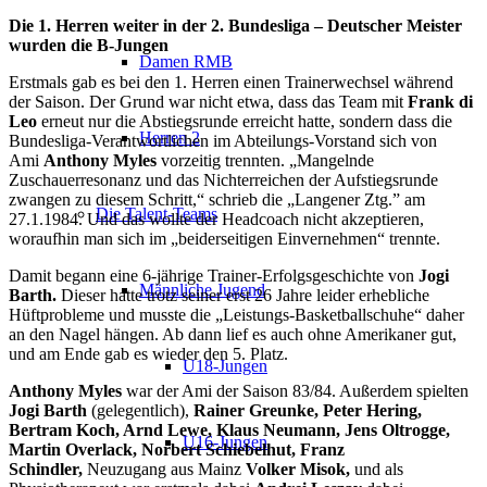
Die 1. Herren weiter in der 2. Bundesliga – Deutscher Meister
wurden die B-Jungen
Damen RMB
Erstmals gab es bei den 1. Herren einen Trainerwechsel während
der Saison. Der Grund war nicht etwa, dass das Team mit
Frank di
Leo
erneut nur die Abstiegsrunde erreicht hatte, sondern dass die
Herren 2
Bundesliga-Verantwortlichen im Abteilungs-Vorstand sich von
Ami
Anthony Myles
vorzeitig trennten.
„Mangelnde
Zuschauerresonanz und das Nichterreichen der Aufstiegsrunde
zwangen zu diesem Schritt,“ schrieb die „Langener Ztg.” am
Die Talent-Teams
27.1.1984. Und das wollte der Headcoach nicht akzeptieren,
woraufhin man sich im „beiderseitigen Einvernehmen“ trennte.
Damit begann eine 6-jährige Trainer-Erfolgsgeschichte von
Jogi
Männliche Jugend
Barth
.
Dieser hatte trotz seiner erst 26 Jahre leider erhebliche
Hüftprobleme und musste die „Leistungs-Basketballschuhe“ daher
an den Nagel hängen. Ab dann lief es auch ohne Amerikaner gut,
und am Ende gab es wieder den 5. Platz.
U18-Jungen
Anthony Myles
war der Ami der Saison 83/84. Außerdem spielten
Jogi Barth
(gelegentlich),
Rainer Greunke, Peter Hering,
Bertram Koch, Arnd Lewe, Klaus Neumann, Jens Oltrogge,
U16-Jungen
Martin Overlack, Norbert Schiebelhut, Franz
Schindler
,
Neuzugang aus Mainz
Volker Misok,
und als