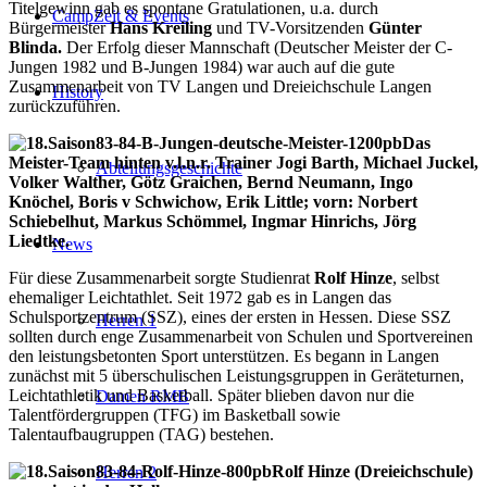
Titelgewinn gab es spontane Gratulationen, u.a. durch
CampZeit & Events
Bürgermeister
Hans Kreiling
und TV-Vorsitzenden
Günter
Blinda.
Der Erfolg dieser Mannschaft (Deutscher Meister der C-
Jungen 1982 und B-Jungen 1984) war auch auf die gute
Zusammenarbeit von TV Langen und Dreieichschule Langen
History
zurückzuführen.
Das
Meister-Team hinten v.l.n.r. Trainer Jogi Barth, Michael Juckel,
Abteilungsgeschichte
Volker Walther, Götz Graichen, Bernd Neumann, Ingo
Knöchel, Boris v Schwichow, Erik Little; vorn: Norbert
Schiebelhut, Markus Schömmel, Ingmar Hinrichs, Jörg
Liedtke.
News
Für diese Zusammenarbeit sorgte Studienrat
Rolf Hinze
, selbst
ehemaliger Leichtathlet. Seit 1972 gab es in Langen das
Schulsportzentrum (SSZ), eines der ersten in Hessen. Diese SSZ
Herren 1
sollten durch enge Zusammenarbeit von Schulen und Sportvereinen
den leistungsbetonten Sport unterstützen. Es begann in Langen
zunächst mit 5 überschulischen Leistungsgruppen in Geräteturnen,
Leichtathletik und Basketball. Später blieben davon nur die
Damen RMB
Talentfördergruppen (TFG) im Basketball sowie
Talentaufbaugruppen (TAG) bestehen.
Rolf Hinze (Dreieichschule)
Herren 2