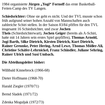
1984 organisierte
Jürgen „Yogi“ Fornoff
das erste Basketball-
Ferien-Camp des TV Langen.
Schiedsrichter:
Ohne sie geht es nicht. Und der TVL musste schon
früh aufgrund seiner hohen Anzahl von Mannschaften auch
zahlreiche Schiri stellen. In der Saison 83/84 pfiffen für den TVL
insgesamt 16 Schiedsrichter, und zwar
Jochen
Theis
(Schiedsrichterwart),
Jochen Geiger
(bereits als A-Schiri,
hatte mit 14 Jahren sein erstes Spiel gepfiffen),
Thomas Arnold,
Jogi Barth, Silke Dietrich, Kirsten Dietrich, Kurt Dietrich,
Rainer Greunke, Peter Hering, Arnd Lewe, Thomas Müller-Ali,
Christine Schäfer-Lehrnickel, Franz Schindler, Juliane Sehring,
Rainer Ulrich und Susi Umbach.
Die Abteilungsleiter bisher:
Willibald Kinnebrock (1966-68)
Dieter Hoffmann (1968-70)
Harald Ziegler (1970/71)
Bernd Sladek (1971/72)
Zdenka Moguljak (1972/73)