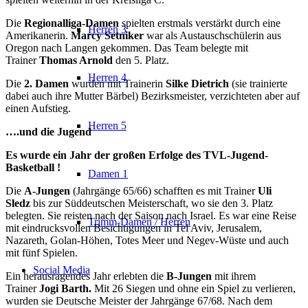
Die
Regionalliga-Damen
spielten erstmals verstärkt durch eine
Herren 3
Amerikanerin.
Marcy Setniker
war als Austauschschülerin aus
Oregon nach Langen gekommen. Das Team belegte mit
Trainer
Thomas Arnold
den 5. Platz.
Herren 4
Die
2. Damen
wurden mit Trainerin
Silke Dietrich
(sie trainierte
dabei auch ihre Mutter Bärbel) Bezirksmeister, verzichteten aber auf
einen Aufstieg.
Herren 5
….und die Jugend
Es wurde ein Jahr der großen Erfolge des TVL-Jugend-
Basketball !
Damen 1
Die
A-Jungen
(Jahrgänge 65/66) schafften es mit Trainer
Uli
Sledz
bis zur Süddeutschen Meisterschaft, wo sie den 3. Platz
belegten. Sie reisten nach der Saison
nach Israel. Es war eine Reise
Trimm-Damen / Herren
mit eindrucksvollen Besichtigungen in Tel Aviv, Jerusalem,
Nazareth, Golan-Höhen, Totes Meer und Negev-Wüste und auch
mit fünf Spielen.
Social Media
Ein herausragendes Jahr erlebten die
B-Jungen
mit ihrem
Trainer
Jogi Barth.
Mit 26 Siegen und ohne ein Spiel zu verlieren,
wurden sie Deutsche Meister der Jahrgänge 67/68. Nach dem