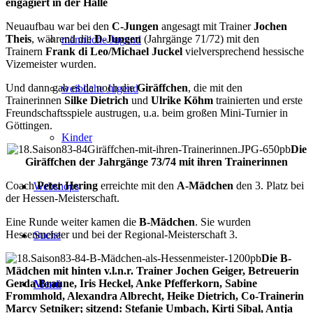
engagiert in der Halle
Neuaufbau war bei den
C-Jungen
angesagt mit Trainer
Jochen
Theis
, während die
D-Jungen
(Jahrgänge 71/72) mit den
männliche Jugend
Trainern
Frank di Leo/Michael Juckel
vielversprechend hessische
Vizemeister wurden.
Und dann gab es da noch die
Giräffchen
, die mit den
weibliche Jugend
Trainerinnen
Silke Dietrich
und
Ulrike Köhm
trainierten und erste
Freundschaftsspiele austrugen, u.a. beim großen Mini-Turnier in
Göttingen.
Kinder
Die
Giräffchen der Jahrgänge 73/74 mit ihren Trainerinnen
Coach
Peter Hering
erreichte mit den
A-Mädchen
den 3. Platz bei
Webshops
der Hessen-Meisterschaft.
Eine Runde weiter kamen die
B-Mädchen
. Sie wurden
Hessenmeister und bei der Regional-Meisterschaft 3.
Suche
Die B-
Mädchen mit hinten v.l.n.r. Trainer Jochen Geiger, Betreuerin
Gerda Braune, Iris Heckel, Anke Pfefferkorn, Sabine
Menü
Frommhold, Alexandra Albrecht, Heike Dietrich, Co-Trainerin
Marcy Setniker; sitzend: Stefanie Umbach, Kirti Sibal, Antja