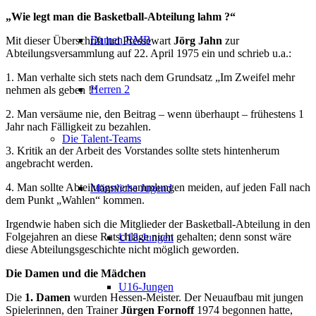
„Wie legt man die Basketball-Abteilung lahm ?“
Damen RMB
Mit dieser Überschrift lud Pressewart
Jörg Jahn
zur
Abteilungsversammlung auf 22. April 1975 ein und schrieb u.a.:
1. Man verhalte sich stets nach dem Grundsatz „Im Zweifel mehr
Herren 2
nehmen als geben !“
2. Man versäume nie, den Beitrag – wenn überhaupt – frühestens 1
Jahr nach Fälligkeit zu bezahlen.
Die Talent-Teams
3. Kritik an der Arbeit des Vorstandes sollte stets hintenherum
angebracht werden.
4. Man sollte Abteilungsversammlungen meiden, auf jeden Fall nach
Männliche Jugend
dem Punkt „Wahlen“ kommen.
Irgendwie haben sich die Mitglieder der Basketball-Abteilung in den
Folgejahren an diese Ratschläge nicht gehalten; denn sonst wäre
U18-Jungen
diese Abteilungsgeschichte nicht möglich geworden.
Die Damen und die Mädchen
U16-Jungen
Die
1. Damen
wurden Hessen-Meister. Der Neuaufbau mit jungen
Spielerinnen, den Trainer
Jürgen Fornoff
1974 begonnen hatte,