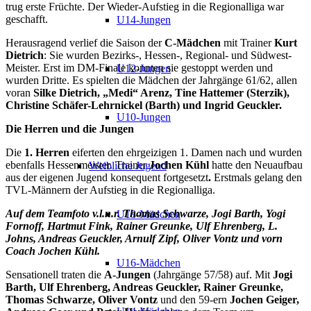
trug erste Früchte. Der Wieder-Aufstieg in die Regionalliga war
geschafft.
U14-Jungen
Herausragend verlief die Saison der
C-Mädchen
mit Trainer
Kurt
Dietrich
: Sie wurden Bezirks-, Hessen-, Regional- und Südwest-
Meister. Erst im DM-Finale konnten sie gestoppt werden und
U12-Jungen
wurden Dritte. Es spielten die Mädchen der Jahrgänge 61/62, allen
voran
Silke Dietrich, „Medi“ Arenz, Tine Hattemer (Sterzik),
Christine Schäfer-Lehrnickel (Barth) und Ingrid Geuckler.
U10-Jungen
Die Herren und die Jungen
Die
1. Herren
eiferten den ehrgeizigen 1. Damen nach und wurden
ebenfalls Hessenmeister. Trainer
Jochen Kühl
hatte den Neuaufbau
Weibliche Jugend
aus der eigenen Jugend konsequent fortgesetzt
.
Erstmals gelang den
TVL-Männern der Aufstieg in die Regionalliga.
Auf dem Teamfoto v.l.n.r. Thomas Schwarze, Jogi Barth, Yogi
U18-Mädchen
Fornoff, Hartmut Fink, Rainer Greunke, Ulf Ehrenberg, L.
Johns, Andreas Geuckler, Arnulf Zipf, Oliver Vontz und vorn
Coach Jochen Kühl.
U16-Mädchen
Sensationell traten die
A-Jungen
(Jahrgänge 57/58) auf. Mit
Jogi
Barth, Ulf Ehrenberg, Andreas Geuckler, Rainer Greunke,
Thomas Schwarze, Oliver Vontz
und den 59-ern
Jochen Geiger,