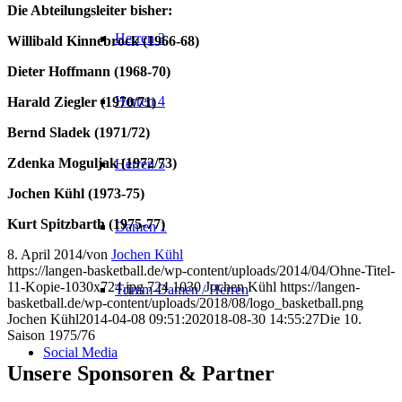
Die Abteilungsleiter bisher:
Herren 3
Willibald Kinnebrock (1966-68)
Dieter Hoffmann (1968-70)
Herren 4
Harald Ziegler (1970/71)
Bernd Sladek (1971/72)
Zdenka Moguljak (1972/73)
Herren 5
Jochen Kühl (1973-75)
Kurt Spitzbarth (1975-77)
Damen 1
8. April 2014
/
von
Jochen Kühl
https://langen-basketball.de/wp-content/uploads/2014/04/Ohne-Titel-
11-Kopie-1030x724.jpg
724
1030
Jochen Kühl
https://langen-
Trimm-Damen / Herren
basketball.de/wp-content/uploads/2018/08/logo_basketball.png
Jochen Kühl
2014-04-08 09:51:20
2018-08-30 14:55:27
Die 10.
Saison 1975/76
Social Media
Unsere Sponsoren & Partner