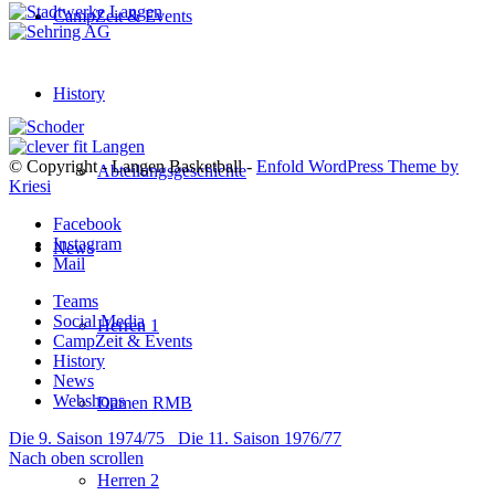
CampZeit & Events
History
© Copyright - Langen Basketball -
Enfold WordPress Theme by
Abteilungsgeschichte
Kriesi
Facebook
Instagram
News
Mail
Teams
Social Media
Herren 1
CampZeit & Events
History
News
Webshops
Damen RMB
Die 9. Saison 1974/75
Die 11. Saison 1976/77
Nach oben scrollen
Herren 2