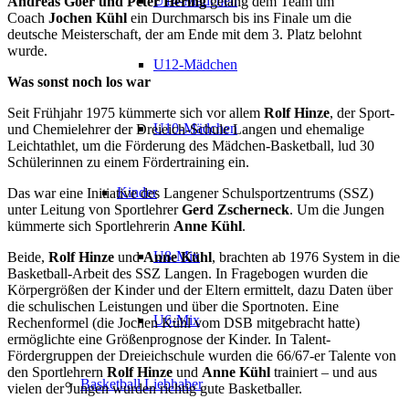
U14-Mädchen
Andreas Goer und Peter Hering
gelang dem Team um
Coach
Jochen Kühl
ein Durchmarsch bis ins Finale um die
deutsche Meisterschaft, der am Ende mit dem 3. Platz belohnt
wurde.
U12-Mädchen
Was sonst noch los war
Seit Frühjahr 1975 kümmerte sich vor allem
Rolf Hinze
, der Sport-
U10-Mädchen
und Chemielehrer der Dreieich-Schule Langen und ehemalige
Leichtathlet, um die Förderung des Mädchen-Basketball, lud 30
Schülerinnen zu einem Fördertraining ein.
Kinder
Das war eine Initiative des Langener Schulsportzentrums (SSZ)
unter Leitung von Sportlehrer
Gerd Zscherneck
. Um die Jungen
kümmerte sich Sportlehrerin
Anne Kühl
.
U8-Mix
Beide,
Rolf Hinze
und
Anne Kühl
, brachten ab 1976 System in die
Basketball-Arbeit des SSZ Langen.
In Fragebogen wurden die
Körpergrößen der Kinder und der Eltern ermittelt, dazu Daten über
die schulischen Leistungen und über die Sportnoten. Eine
U6-Mix
Rechenformel (die Jochen Kühl vom DSB mitgebracht hatte)
ermöglichte eine Größenprognose der Kinder. In Talent-
Fördergruppen der Dreieichschule wurden die 66/67-er Talente von
den Sportlehrern
Rolf Hinze
und
Anne Kühl
trainiert – und aus
Basketball Liebhaber
vielen der Jungen wurden richtig gute Basketballer.