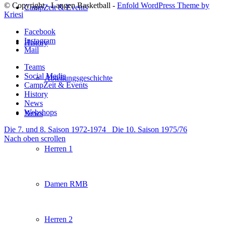
© Copyright - Langen Basketball -
Enfold WordPress Theme by
CampZeit & Events
Kriesi
Facebook
Instagram
History
Mail
Teams
Social Media
Abteilungsgeschichte
CampZeit & Events
History
News
Webshops
News
Die 7. und 8. Saison 1972-1974
Die 10. Saison 1975/76
Nach oben scrollen
Herren 1
Damen RMB
Herren 2