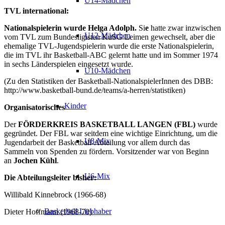
U14-Mädchen
TVL international:
Nationalspielerin wurde
Helga Adolph.
Si
e
hatte zwar inzwischen
U12-Mädchen
vom TVL zum Bundesligisten KuSG Leimen gewechselt, aber die
ehemalige TVL-Jugendspielerin wurde die erste Nationalspielerin,
die im TVL ihr Basketball-ABC gelernt hatte und im Sommer 1974
in sechs Länderspielen eingesetzt wurde.
U10-Mädchen
(Zu den Statistiken der Basketball-NationalspielerInnen des DBB:
http://www.basketball-bund.de/teams/a-herren/statistiken)
Kinder
Organisatorisches
Der
FÖRDERKREIS BASKETBALL LANGEN (FBL)
wurde
gegründet. Der FBL war seitdem eine wichtige Einrichtung, um die
U8-Mix
Jugendarbeit der Basketball-Abteilung vor allem durch das
Sammeln von Spenden zu fördern. Vorsitzender war von Beginn
an
Jochen Kühl
.
U6-Mix
Die Abteilungsleiter bisher:
Willibald Kinnebrock (1966-68)
Basketball Liebhaber
Dieter Hoffmann (1968-70)