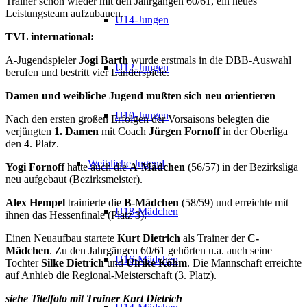
Trainer schon wieder mit den Jahrgängen 60/61, ein neues
Leistungsteam aufzubauen.
U14-Jungen
TVL international:
A-Jugendspieler
Jogi Barth
wurde erstmals in die DBB-Auswahl
U12-Jungen
berufen und bestritt vier Länderspiele.
Damen und weibliche Jugend mußten sich neu orientieren
U10-Jungen
Nach den ersten großen Erfolgen der Vorsaisons belegten die
verjüngten
1. Damen
mit Coach
Jürgen Fornoff
in der Oberliga
den 4. Platz.
Weibliche Jugend
Yogi Fornoff
hatte auch die
A-Mädchen
(56/57) in der Bezirksliga
neu aufgebaut (Bezirksmeister).
Alex Hempel
trainierte die
B-Mädchen
(58/59) und erreichte mit
U18-Mädchen
ihnen das Hessenfinale (Platz 3).
Einen Neuaufbau startete
Kurt Dietrich
als Trainer der
C-
Mädchen
. Zu den Jahrgängen 60/61 gehörten u.a. auch seine
U16-Mädchen
Tochter
Silke Dietrich
und
Ulrike Köhm
. Die Mannschaft erreichte
auf Anhieb die Regional-Meisterschaft (3. Platz).
siehe Titelfoto mit Trainer Kurt Dietrich