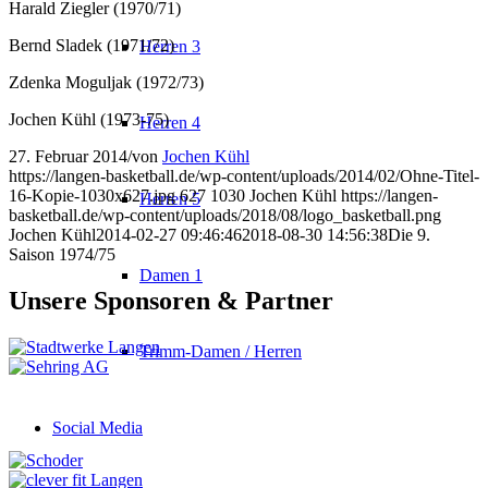
Harald Ziegler (1970/71)
Bernd Sladek (1971/72)
Herren 3
Zdenka Moguljak (1972/73)
Jochen Kühl (1973-75)
Herren 4
27. Februar 2014
/
von
Jochen Kühl
https://langen-basketball.de/wp-content/uploads/2014/02/Ohne-Titel-
16-Kopie-1030x627.jpg
627
1030
Jochen Kühl
https://langen-
Herren 5
basketball.de/wp-content/uploads/2018/08/logo_basketball.png
Jochen Kühl
2014-02-27 09:46:46
2018-08-30 14:56:38
Die 9.
Saison 1974/75
Damen 1
Unsere Sponsoren & Partner
Trimm-Damen / Herren
Social Media