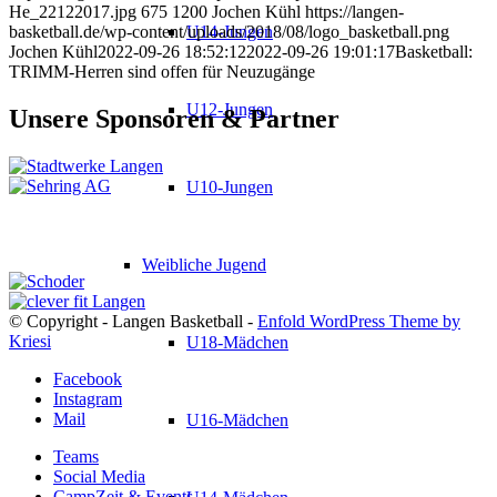
He_22122017.jpg
675
1200
Jochen Kühl
https://langen-
basketball.de/wp-content/uploads/2018/08/logo_basketball.png
U14-Jungen
Jochen Kühl
2022-09-26 18:52:12
2022-09-26 19:01:17
Basketball:
TRIMM-Herren sind offen für Neuzugänge
U12-Jungen
Unsere Sponsoren & Partner
U10-Jungen
Weibliche Jugend
© Copyright - Langen Basketball -
Enfold WordPress Theme by
Kriesi
U18-Mädchen
Facebook
Instagram
Mail
U16-Mädchen
Teams
Social Media
CampZeit & Events