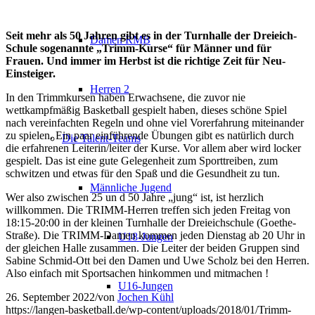
Seit mehr als 50 Jahren gibt es in der Turnhalle der Dreieich-
Damen RMB
Schule sogenannte „Trimm-Kurse“ für Männer und für
Frauen. Und immer im Herbst ist die richtige Zeit für Neu-
Einsteiger.
Herren 2
In den Trimmkursen haben Erwachsene, die zuvor nie
wettkampfmäßig Basketball gespielt haben, dieses schöne Spiel
nach vereinfachten Regeln und ohne viel Vorerfahrung miteinander
zu spielen. Ein paar einführende Übungen gibt es natürlich durch
Die Talent-Teams
die erfahrenen Leiterin/leiter der Kurse. Vor allem aber wird locker
gespielt. Das ist eine gute Gelegenheit zum Sporttreiben, zum
schwitzen und etwas für den Spaß und die Gesundheit zu tun.
Männliche Jugend
Wer also zwischen 25 un d 50 Jahre „jung“ ist, ist herzlich
willkommen. Die TRIMM-Herren treffen sich jeden Freitag von
18:15-20:00 in der kleinen Turnhalle der Dreieichschule (Goethe-
Straße). Die TRIMM-Damen kommen jeden Dienstag ab 20 Uhr in
U18-Jungen
der gleichen Halle zusammen. Die Leiter der beiden Gruppen sind
Sabine Schmid-Ott bei den Damen und Uwe Scholz bei den Herren.
Also einfach mit Sportsachen hinkommen und mitmachen !
U16-Jungen
26. September 2022
/
von
Jochen Kühl
https://langen-basketball.de/wp-content/uploads/2018/01/Trimm-