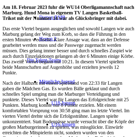
Am 18. Februar 2023 fuhr die WU14 Oberligamannschaft nach
Marburg. Hund Mona in eigenem TV Langen Basketball-
Damen RMB
Trikot mit der Nummer 14 war als Glücksbringer mit dabei.
Das erste Viertel begann ausgeglichen und sowohl Langen wie auch
Marburg gelang der Weg zum Korb, so dass die Führung in den
Herren 2
ersten Minuten wechselte. Klare Ansage war, dass an der Defense
gearbeitet werden muss und die Passwege zugemacht werden
müssen. Dies gelang immer besser und durch schnelles Zuspiel wie
auch durch Einzelaktionen gelangen ab der 6 Minuten einige Körbe.
Die Talent-Teams
Das zweite Viertel begann mit 10:21. In diesem Viertel spielten
beide Mannschaften auf Augenhöhe und erzielten jeweils 12
Punkte.
Männliche Jugend
Nach der Halbzeit mit einem Spielstand von 22:33 für Langen
gaben die Mädchen Gas. Es wurden Bälle geklaut und durch
schnelles Spiel umging man die Marburger Verteidigung und
punktete. Dieses Viertel war für Langen das Erfolgreichste mit 25
U18-Jungen
Punkten. Marburg konnte nur 8 Punkte erzielen. Mit einem
komfortablen Vorsprung von 30:58 ging man ins letzte Viertel. Im
vierten Viertel drehte sich die Erfolgssträhne. Langen spielte
unkonzentriert. Statt Bodenpässe wurde versucht über die Köpfe der
U16-Jungen
großen Marburgerinnen zu spielen, was missglückte. Einwürfe
erreichten die Mitspielerin nicht, sondern wurden von den