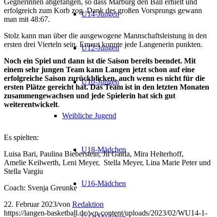
Gegnerinnen abgefangen, so dass Marburg den Ball erhielt und
erfolgreich zum Korb zog. Dank des großen Vorsprungs gewann
U14-Jungen
man mit 48:67.
Stolz kann man über die ausgewogene Mannschaftsleistung in den
ersten drei Vierteln sein. Erneut konnte jede Langenerin punkten.
U12-Jungen
Noch ein Spiel und dann ist die Saison bereits beendet. Mit
einem sehr jungen Team kann Langen jetzt schon auf eine
erfolgreiche Saison zurückblicken, auch wenn es nicht für die
U10-Jungen
ersten Plätze gereicht hat. Das Team ist in den letzten Monaten
zusammengewachsen und jede Spielerin hat sich gut
weiterentwickelt
.
Weibliche Jugend
Es spielten:
U18-Mädchen
Luisa Bari, Paulina Bieberstein, Jil Gaida, Mira Helterhoff,
Amelie Keilwerth, Leni Meyer, Stella Meyer, Lina Marie Peter und
Stella Vargiu
U16-Mädchen
Coach: Svenja Greunke
22. Februar 2023
/
von
Redaktion
https://langen-basketball.de/wp-content/uploads/2023/02/WU14-1-