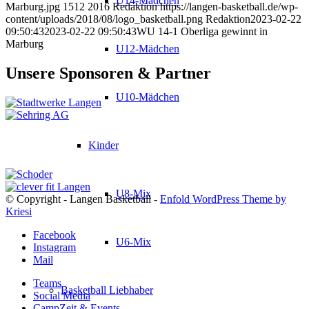
U14-Mädchen
Marburg.jpg
1512
2016
Redaktion
https://langen-basketball.de/wp-
content/uploads/2018/08/logo_basketball.png
Redaktion
2023-02-22
09:50:43
2023-02-22 09:50:43
WU 14-1 Oberliga gewinnt in
Marburg
U12-Mädchen
Unsere Sponsoren & Partner
U10-Mädchen
Kinder
U8-Mix
© Copyright - Langen Basketball -
Enfold WordPress Theme by
Kriesi
Facebook
U6-Mix
Instagram
Mail
Teams
Basketball Liebhaber
Social Media
CampZeit & Events