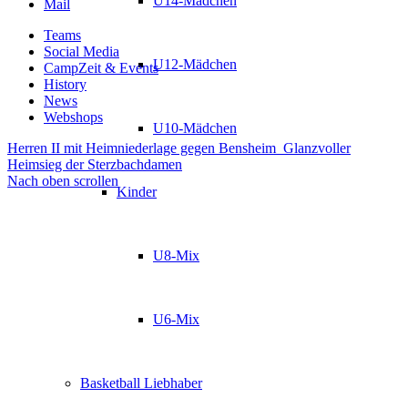
U14-Mädchen
Mail
Teams
Social Media
U12-Mädchen
CampZeit & Events
History
News
Webshops
U10-Mädchen
Herren II mit Heimniederlage gegen Bensheim
Glanzvoller
Heimsieg der Sterzbachdamen
Nach oben scrollen
Kinder
U8-Mix
U6-Mix
Basketball Liebhaber