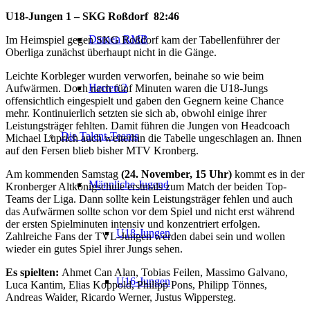
U18-Jungen 1 – SKG Roßdorf 82:46
Damen RMB
Im Heimspiel gegen SKG Roßdorf kam der Tabellenführer der
Oberliga zunächst überhaupt nicht in die Gänge.
Leichte Korbleger wurden verworfen, beinahe so wie beim
Herren 2
Aufwärmen. Doch nach fünf Minuten waren die U18-Jungs
offensichtlich eingespielt und gaben den Gegnern keine Chance
mehr. Kontinuierlich setzten sie sich ab, obwohl einige ihrer
Leistungsträger fehlten. Damit führen die Jungen von Headcoach
Die Talent-Teams
Michael Luprich auch weiterhin die Tabelle ungeschlagen an. Ihnen
auf den Fersen blieb bisher MTV Kronberg.
Am kommenden Samstag
(24. November, 15 Uhr)
kommt es in der
Männliche Jugend
Kronberger Altkönigschule erstmals zum Match der beiden Top-
Teams der Liga. Dann sollte kein Leistungsträger fehlen und auch
das Aufwärmen sollte schon vor dem Spiel und nicht erst während
der ersten Spielminuten intensiv und konzentriert erfolgen.
U18-Jungen
Zahlreiche Fans der TVL-Jungen werden dabei sein und wollen
wieder ein gutes Spiel ihrer Jungs sehen.
Es spielten:
Ahmet Can Alan, Tobias Feilen, Massimo Galvano,
U16-Jungen
Luca Kantim, Elias Koppold, Philipp Pons, Philipp Tönnes,
Andreas Waider, Ricardo Werner, Justus Wippersteg.