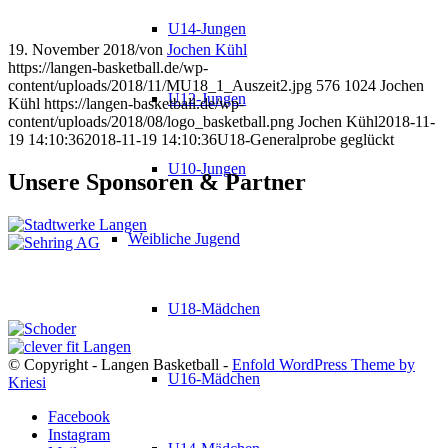
U14-Jungen
19. November 2018
/
von
Jochen Kühl
https://langen-basketball.de/wp-
content/uploads/2018/11/MU18_1_Auszeit2.jpg
576
1024
Jochen
U12-Jungen
Kühl
https://langen-basketball.de/wp-
content/uploads/2018/08/logo_basketball.png
Jochen Kühl
2018-11-
19 14:10:36
2018-11-19 14:10:36
U18-Generalprobe geglückt
U10-Jungen
Unsere Sponsoren & Partner
Weibliche Jugend
U18-Mädchen
© Copyright - Langen Basketball -
Enfold WordPress Theme by
U16-Mädchen
Kriesi
Facebook
Instagram