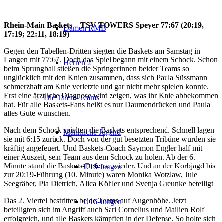
Rhein-Main Baskets – TSV TOWERS Speyer 77:67 (20:19,
Damen RMB
17:19; 22:11, 18:19)
Gegen den Tabellen-Dritten siegten die Baskets am Samstag in
Langen mit 77:67. Doch das Spiel begann mit einem Schock. Schon
Herren 2
beim Sprungball stießen die Springerinnen beider Teams so
unglücklich mit den Knien zusammen, dass sich Paula Süssmann
schmerzhaft am Knie verletzte und gar nicht mehr spielen konnte.
Erst eine ärztliche Diagnose wird zeigen, was ihr Knie abbekommen
Die Talent-Teams
hat. Für alle Baskets-Fans heißt es nur Daumendrücken und Paula
alles Gute wünschen.
Nach dem Schock spielten die Baskets entsprechend. Schnell lagen
Männliche Jugend
sie mit 6:15 zurück. Doch von der gut besetzten Tribüne wurden sie
kräftig angefeuert. Und Baskets-Coach Saymon Engler half mit
einer Auszeit, sein Team aus dem Schock zu holen. Ab der 6.
Minute stand die Baskets-Defense wieder. Und an der Korbjagd bis
U18-Jungen
zur 20:19-Führung (10. Minute) waren Monika Wotzlaw, Jule
Seegräber, Pia Dietrich, Alica Köhler und Svenja Greunke beteiligt
Das 2. Viertel bestritten beide Teams auf Augenhöhe. Jetzt
U16-Jungen
beteiligten sich im Angriff auch Sari Cornelius und Mailien Rolf
erfolgreich, und alle Baskets kämpften in der Defense. So holte sich