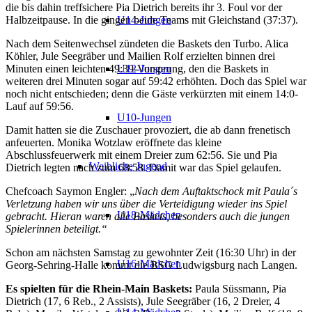
die bis dahin treffsichere Pia Dietrich bereits ihr 3. Foul vor der
Halbzeitpause. In die gingen beide Teams mit Gleichstand (37:37).
U14-Jungen
Nach dem Seitenwechsel zündeten die Baskets den Turbo. Alica
Köhler, Jule Seegräber und Mailien Rolf erzielten binnen drei
Minuten einen leichten 49:39-Vorsprung, den die Baskets in
U12-Jungen
weiteren drei Minuten sogar auf 59:42 erhöhten. Doch das Spiel war
noch nicht entschieden; denn die Gäste verkürzten mit einem 14:0-
Lauf auf 59:56.
U10-Jungen
Damit hatten sie die Zuschauer provoziert, die ab dann frenetisch
anfeuerten. Monika Wotzlaw eröffnete das kleine
Abschlussfeuerwerk mit einem Dreier zum 62:56. Sie und Pia
Weibliche Jugend
Dietrich legten nach zum 68:58. Damit war das Spiel gelaufen.
Chefcoach Saymon Engler: „
Nach dem Auftaktschock mit Paula´s
Verletzung haben wir uns über die Verteidigung wieder ins Spiel
U18-Mädchen
gebracht. Hieran waren alle Baskets, besonders auch die jungen
Spielerinnen beteiligt.“
Schon am nächsten Samstag zu gewohnter Zeit (16:30 Uhr) in der
U16-Mädchen
Georg-Sehring-Halle kommt die BSG Ludwigsburg nach Langen.
Es spielten für die Rhein-Main Baskets:
Paula Süssmann, Pia
Dietrich (17, 6 Reb., 2 Assists), Jule Seegräber (16, 2 Dreier, 4