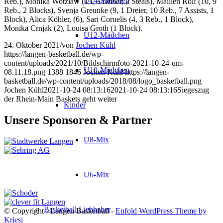
U14-Mädchen
Reb.), Monika Wotzlaw (13, 3 Dreier, 2 Steals), Mailien Rolf (10, 9
Reb., 2 Blocks), Svenja Greunke (9, 1 Dreier, 10 Reb., 7 Assists, 1
Block), Alica Köhler, (6), Sari Cornelis (4, 3 Reb., 1 Block),
Monika Crnjak (2), Louisa Groth (1 Block).
U12-Mädchen
24. Oktober 2021
/
von
Jochen Kühl
https://langen-basketball.de/wp-
content/uploads/2021/10/Bildschirmfoto-2021-10-24-um-
U10-Mädchen
08.11.18.png
1388
1846
Jochen Kühl
https://langen-
basketball.de/wp-content/uploads/2018/08/logo_basketball.png
Jochen Kühl
2021-10-24 08:13:16
2021-10-24 08:13:16
Siegeszug
der Rhein-Main Baskets geht weiter
Kinder
Unsere Sponsoren & Partner
U8-Mix
U6-Mix
Basketball Liebhaber
© Copyright - Langen Basketball -
Enfold WordPress Theme by
Kriesi