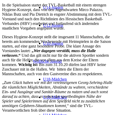
In die Spielsaison startet der TVL-Basketball mit einem strengen
U14-Jungen
Hygiene-Konzept, dass von den Jugendwarten Mirco Palazzo,
Niklas Butz und Pia Dietrich in engster Abstimmung mit dem TVL-
Vorstand und nach den Richtlinien des Hessischen Basketball-
Verbandes (HBV) erarbeitet und fortlaufend sich ändernden
U12-Jungen
staatlichen Vorgaben angepasst wurde.
Dieses Hygiene-Konzept stellt die insgesamt 11 Mannschaften, die
bereits am kommenden Wochenende mit Heimspielen in die Saison
U10-Jungen
starten, auf eine ganz besondere Probe. Die klare Ansage des
Vorstandes lautet:
„
Wer dagegen verstößt, muss die Halle
verlassen
.“
Und das gilt nicht nur für die aktiven Sportler sondern
auch für die Helfer, die vor allem aus dem Kreise der Eltern
Weibliche Jugend
kommen.
Wichtig ist:
Bis zum 31.10.20 dürfen laut HBV keine
Zuschauer mit in die Hallen. Wir bitten die Eltern der
Mannschaften, auch von den Gastvereine dies zu respektieren.
U18-Mädchen
„
Zum Glück haben wir mit der vereinseigenen Georg-Sehring-Halle
die räumlichen Möglichkeiten, Abstände zu wahren, verschiedene
Ein- und Ausgänge und Sanitär-Räume zu nutzen und auch sonst
darauf zu achten, dass es neben der sportbedingten Nähe der
U16-Mädchen
Spieler und Spielerinnen auf dem Spielfeld nicht zu zusätzlichen
unnötigen Gefahren-Situationen kommt,
“ sind die TVL-
Verantwortlichen froh über diese Situation.