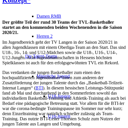
Konzept“
Damen RMB
Der größte Teil der rund 30 Teams der TVL-Basketballer
startet an den kommenden beiden Wochenenden in die Saison
2020/21.
Herren 2
Im Jugendbereich geht der TV Langen in der Saison 2020/21 in
allen Jugendklassen mit einem Oberliga-Team an den Start. Das sind
U18-, 16-, 14- und U12-Mädchen sowie die U18-, U16-, U14-,
Die Talent-Teams
U12-Jungen. Acht Jugendmannschaften in Hessens höchsten
Spielklassen ist auch für den erfolgsgewöhnten TVL ein Rekord.
Das verdanken die jungen Basketballer zum einen den
Männliche Jugend
hochqualifizierten Jugendtrainer*innen zum anderen der
Zusatzförderung der jungen Talente durch das „Basketball-Teilzeit-
Internat Langen“ (
BTI
). In diesem hessischen Leistungs-Stützpunkt
fand ab Mai und durchgehend in den Sommerferien sowohl das
U18-Jungen
individuellem Basketball-Training und Athletik-Training als auch bei
Bedarf eine pädagogische Betreuung statt. Vor allem für die BTI-ler
war die corona-bedingte Trainingspause im Sommer nur sehr kurz;
denn Einzeltraining war natürlich schneller zulässig als Team-
U16-Jungen
Training. Das nutzte BTI-Leiter Thorsten Schulz zum Nutzen der
jungen Talente aus Langen und Umgebung.