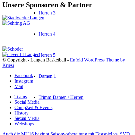
Unsere Sponsoren & Partner
Herren 3
Herren 4
Herren 5
© Copyright - Langen Basketball -
Enfold WordPress Theme by
Kriesi
Facebook
Damen 1
Instagram
Mail
Teams
Trimm-Damen / Herren
Social Media
CampZeit & Events
History
News
Social Media
Webshops
Auch die MU16 beginnt Saisonvorbereitung mit Testspiel vs. SVD