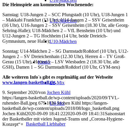
U14-Mädchen
Die Heimspiele am kommenden Wochenende:
Samstag: U18-Jungen 2 – SCC Pfungstadt (10 Uhr), U18-Jungen 1
– Makkabi Frankfurt (13 Uhr), U14-Jungen 2 – SSV Geisenheim
U12-Mädchen
(16 Uhr), U16-Jungen 2 – SSV Geisenheim (18.30 Uhr, alle Georg-
Sehring-Halle); U18-Mädchen 2 – VfL Bensheim (10 Uhr) und
U12-Jungen 2 – TG Hochheim (14 Uhr, beide Dreieich-
Gymnasium, neue Halle);
U10-Mädchen
Sonntag: U14-Mädchen 2 – SG Darmstadt/Roßdorf (10 Uhr), U12-
Jungen 2 – SV Dreieichenhain (12.30 Uhr), Herren 4 – TV Groß-
Gerau (15 Uhr), Herren 5 – LSV Wiesbaden 2 (18.30 Uhr, alle
Kinder
GSH), Damen 1 – SG Darmstadt/Roßdorf (10 Uhr, GYM-neu)
Alle weiteren Info´s gibt es regelmäßig auf der Webseite
www.langen-basketball.de
.
U8-Mix
9. September 2020
/
von
Jochen Kühl
https://langen-basketball.de/wp-content/uploads/2020/09/TVL-
ruhender-Ball.jpeg
679
1024
Jochen Kühl
https://langen-
U6-Mix
basketball.de/wp-content/uploads/2018/08/logo_basketball.png
Jochen Kühl
2020-09-09 18:41:22
2020-09-09 18:41:31
Saisonstart
der Basketballer mit vielen Jugend-Teams und „Corona-Hygiene-
Basketball Liebhaber
Konzept“