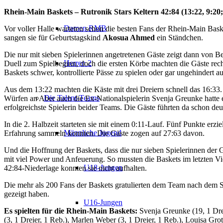
Rhein-Main
Baskets – Rutronik Stars Keltern
42:84 (13:22, 9:20;
Damen RMB
Vor voller Halle warteten schon die besten Fans der Rhein-Main Bask
sangen sie für Geburtstagskind
Akosua Ahmed
ein Ständchen.
Die nur mit sieben Spielerinnen angetretenen Gäste zeigt dann von B
Herren 2
Duell zum Spielbeginn, doch die ersten Körbe machten die Gäste recht
Baskets schwer, kontrollierte Pässe zu spielen oder gar ungehindert 
Aus dem 13:22 machten die Käste mit drei Dreiern schnell das 16:33.
Die Talent-Teams
Würfen an Aber auch die Ex-Nationalspielerin Svenja Greunke hatte 
erfolgreichste Spielerin beider Teams. Die Gäste führten da schon deu
In die 2. Halbzeit starteten sie mit einem 0:11-Lauf. Fünf Punkte erzi
Männliche Jugend
Erfahrung sammeln konnten. Die Gäste zogen auf 27:63 davon.
Und die Hoffnung der Baskets, dass die nur sieben Spielerinnen der Gä
mit viel Power und Anfeuerung. So mussten die Baskets im letzten Vi
U18-Jungen
42:84-Niederlage konnten sie nicht aufhalten.
Die mehr als 200 Fans der Baskets gratulierten dem Team nach dem Sch
gezeigt haben.
U16-Jungen
Es spielten für die Rhein-Main Baskets:
Svenja Greunke (19, 1 Dreie
(3, 1 Dreier, 1 Reb.), Marlen Weber (3, 1 Dreier, 1 Reb.), Louisa G