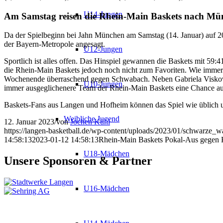
U14-Jungen
Am Samstag reisen die Rhein-Main Baskets nach Mü
Da der Spielbeginn bei Jahn München am Samstag (14. Januar) auf 2
der Bayern-Metropole angesagt.
U12-Jungen
Sportlich ist alles offen. Das Hinspiel gewannen die Baskets mit 59:4
die Rhein-Main Baskets jedoch noch nicht zum Favoriten. Wie immer w
Wochenende überraschend gegen Schwabach. Neben Gabriela Viskovic 
U10-Jungen
immer ausgeglichenere Team der Rhein-Main Baskets eine Chance auf
Baskets-Fans aus Langen und Hofheim können das Spiel wie üblich u
Weibliche Jugend
12. Januar 2023
/
von
Jochen Kühl
https://langen-basketball.de/wp-content/uploads/2023/01/schwarze_w
14:58:13
2023-01-12 14:58:13
Rhein-Main Baskets Pokal-Aus gegen 
U18-Mädchen
Unsere Sponsoren & Partner
U16-Mädchen