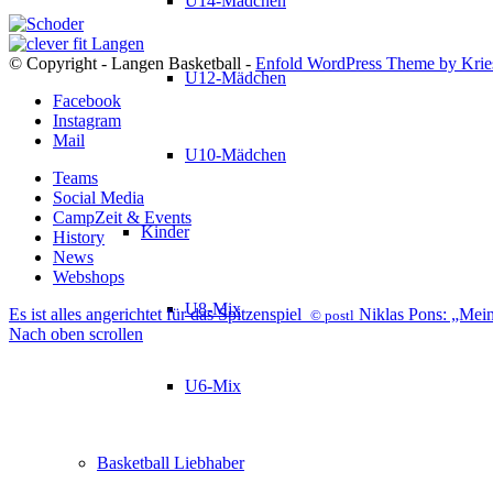
U14-Mädchen
© Copyright - Langen Basketball -
Enfold WordPress Theme by Krie
U12-Mädchen
Facebook
Instagram
Mail
U10-Mädchen
Teams
Social Media
CampZeit & Events
Kinder
History
News
Webshops
U8-Mix
Es ist alles angerichtet für das Spitzenspiel
Niklas Pons: „Mein
© postl
Nach oben scrollen
U6-Mix
Basketball Liebhaber