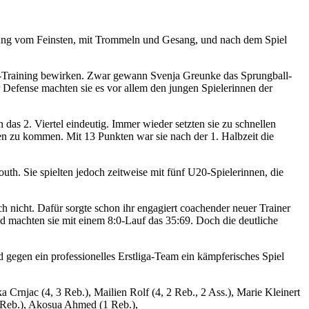
uerung vom Feinsten, mit Trommeln und Gesang, und nach dem Spiel
iga-Training bewirken. Zwar gewann Svenja Greunke das Sprungball-
r Defense machten sie es vor allem den jungen Spielerinnen der
as 2. Viertel eindeutig. Immer wieder setzten sie zu schnellen
en zu kommen. Mit 13 Punkten war sie nach der 1. Halbzeit die
routh. Sie spielten jedoch zeitweise mit fünf U20-Spielerinnen, die
ch nicht. Dafür sorgte schon ihr engagiert coachender neuer Trainer
d machten sie mit einem 8:0-Lauf das 35:69. Doch die deutliche
d gegen ein professionelles Erstliga-Team ein kämpferisches Spiel
 Crnjac (4, 3 Reb.), Mailien Rolf (4, 2 Reb., 2 Ass.), Marie Kleinert
1 Reb.), Akosua Ahmed (1 Reb.),