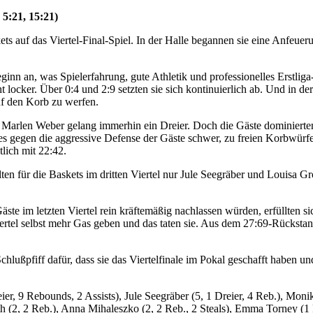
 5:21, 15:21)
ets auf das Viertel-Final-Spiel. In der Halle begannen sie eine Anfe
eginn an, was Spielerfahrung, gute Athletik und professionelles Erstl
 locker. Über 0:4 und 2:9 setzten sie sich kontinuierlich ab. Und in de
auf den Korb zu werfen.
 Marlen Weber gelang immerhin ein Dreier. Doch die Gäste dominierten d
es gegen die aggressive Defense der Gäste schwer, zu freien Korbwürf
tlich mit 22:42.
elten für die Baskets im dritten Viertel nur Jule Seegräber und Louisa G
ste im letzten Viertel rein kräftemäßig nachlassen würden, erfüllten si
ertel selbst mehr Gas geben und das taten sie. Aus dem 27:69-Rückstan
lußpfiff dafür, dass sie das Viertelfinale im Pokal geschafft haben un
r, 9 Rebounds, 2 Assists), Jule Seegräber (5, 1 Dreier, 4 Reb.), Monika
roth (2, 2 Reb.), Anna Mihaleszko (2, 2 Reb., 2 Steals), Emma Torney (