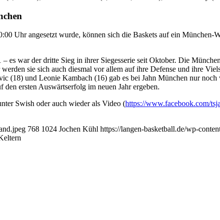
nchen
0:00 Uhr angesetzt wurde, können sich die Baskets auf ein München-W
1 – es war der dritte Sieg in ihrer Siegesserie seit Oktober. Die Münch
erden sie sich auch diesmal vor allem auf ihre Defense und ihre Viel
(18) und Leonie Kambach (16) gab es bei Jahn München nur noch weit
 den ersten Auswärtserfolg im neuen Jahr ergeben.
nter Swish oder auch wieder als Video (
https://www.facebook.com/tsj
and.jpeg
768
1024
Jochen Kühl
https://langen-basketball.de/wp-conte
Keltern