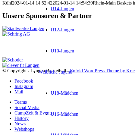
Kühl
2024-01-14 14:52:42
2024-01-14 14:54:39
Rhein-Main Baskets in
U14-Jungen
Unsere Sponsoren & Partner
U12-Jungen
U10-Jungen
© Copyright - Langen Basketball -
Enfold WordPress Theme by Krie
Weibliche Jugend
Facebook
Instagram
Mail
U18-Mädchen
Teams
Social Media
CampZeit & Events
U16-Mädchen
History
News
Webshops