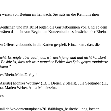
n waren von Beginn an hellwach. Sie nutzten die Kenntnis ihrer
ausgeglichen und mit 18:14 legten die Gastgeberinnen vor. Und ab dem
ch, wären da nicht von Beginn an Konzentrationsschwächen der Rhein-
en Offensivrebounds in die Karten gespielt. Hinzu kam, dass die
geht. Es zeigte aber auch, das wir noch jung sind und nicht konstant
ositiv ist, dass wir trotz mancher Fehler das Spiel gegen routinierte
 Teams
.“
tes Rhein-Main-Derby !
sists) Monika Wotzlaw (13, 1 Dreier, 2 Steals), Jule Seegräber (11,
runa, Marlen Weber, Anna Mihaleszko.
ten
tball.de/wp-content/uploads/2018/08/logo_basketball.png
Jochen