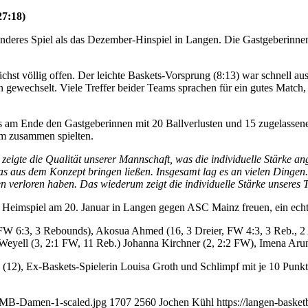
27:18)
anderes Spiel als das Dezember-Hinspiel in Langen. Die Gastgeberinne
ächst völlig offen. Der leichte Baskets-Vorsprung (8:13) war schnell 
ten gewechselt. Viele Treffer beider Teams sprachen für ein gutes Mat
ets am Ende den Gastgeberinnen mit 20 Ballverlusten und 15 zugelassen
am zusammen spielten.
 zeigte die Qualität unserer Mannschaft, was die individuelle Stärke an
s aus dem Konzept bringen ließen. Insgesamt lag es an vielen Dingen. P
en verloren haben. Das wiederum zeigt die individuelle Stärke unseres
e Heimspiel am 20. Januar in Langen gegen ASC Mainz freuen, ein ech
FW 6:3, 3 Rebounds), Akosua Ahmed (16, 3 Dreier, FW 4:3, 3 Reb., 2 As
in Weyell (3, 2:1 FW, 11 Reb.) Johanna Kirchner (2, 2:2 FW), Imena A
n (12), Ex-Baskets-Spielerin Louisa Groth und Schlimpf mit je 10 Punk
_RMB-Damen-1-scaled.jpg
1707
2560
Jochen Kühl
https://langen-baske