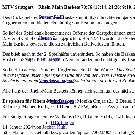
MTV Stuttgart – Rhein-Main Baskets 78:76 (18:14, 24:26; 9:18, 
Damen RMB
Das Rückspiel der Rhein-Main Baskets in Stuttgart brachte ein ganz 
Gegnerinnen und hielten ebenbürtig von Beginn an dagegen.
So lief das Spiel dank konzentrierter Offense der Gastgeberinnen zun
Herren 2
2. Viertel verlief das Match ausgeglichen. Bei 42:40 wurden die Sei
Main Baskets gewesen, die zu zahlreichen Ballverlusten führten.
Das blieb auch in der 2. Spielhälfte unverändert. So haben die Bask
Die Talent-Teams
Baskets im Angriff keinen guten Nenner fanden und nicht gut als Te
So fand Headcoach Saymon Engler nachdenkliche Worte: „
Das Spiel
in der Offense unser Spiel spielen und uns von der Press-Defense etwa
Männliche Jugend
Spielerinnen mit unsererseits jungen Spielerinnen nur mit zwei Punkt
Alle Fans der Rhein-Main Baskets können sich schon auf das nächst
Es spielten für Rhein-Main Baskets:
Monika Crnjac (21, 2 Dreier, 
U18-Jungen
3 Dreier), Mailien Rolf (10, 1 Dreier, 8:7 FW, 5Reb., 2 Ass.), Jasm
Für Stuttgart ragten heraus: Williams (17), Rikanovic (14), El-Haiwa
U16-Jungen
14. Januar 2024
/
von
Jochen Kühl
https://langen-basketball.de/wp-content/uploads/2023/09/Teamfoto