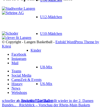
U14-Mädchen
U12-Mädchen
U10-Mädchen
© Copyright - Langen Basketball -
Enfold WordPress Theme by
Kriesi
Kinder
Facebook
Instagram
Mail
U8-Mix
Teams
Social Media
CampZeit & Events
U6-Mix
History
News
Webshops
Basketball Liebhaber
schneller als erwartet: “Der Ball rollt wieder in der 2. Damen
Bundes...
Rückblick – Vorschau der Rhein-Main Baskets