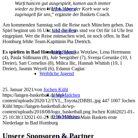
Wurfchancen gut ausgespielt, kamen auch immer
wieder zu freien Würfen. Aber der Korb war wie
U14-Jungen
zugenagelt für uns,
“ ergänzte der Baskets Coach.
Am kommenden Samstag soll die Reise nach München gehen. Das
Spiel beginnt um 16 Uhr, und die Tests sind vor Ort für 14 Uhr fest
U12-Jungen
eingeplant. Wer die Reise mitmachen wird, ist noch offen. In Bad
Homburg fehlte Team-Kapitänin Pia Dietrich.
Es spielten in Bad Homburg:
Monika Wotzlaw, Lena Herrmann
U10-Jungen
(4), Paula Süßmann (8), Jule Seegräber (7), Svenja Greunke (10, 1
Dreier), Sari Cornelius (8), Milica Ilic, Hannah Whitish (19, 1
Dreier), Jasmin Weyell (6), Edanur Caglar.
Weibliche Jugend
25. Januar 2021
/
von
Jochen Kühl
https://langen-basketball.de/wp-
U18-Mädchen
content/uploads/2020/12/TVL_Toyota2DBBL.jpg
447
1007
Jochen
Kühl
https://langen-basketball.de/wp-
content/uploads/2018/08/logo_basketball.png
Jochen Kühl
2021-01-
U16-Mädchen
25 10:38:13
2021-01-25 10:39:21
Rhein-Main Baskets erste
Niederlage in Bad Homburg
Unsere Sponsoren & Partner