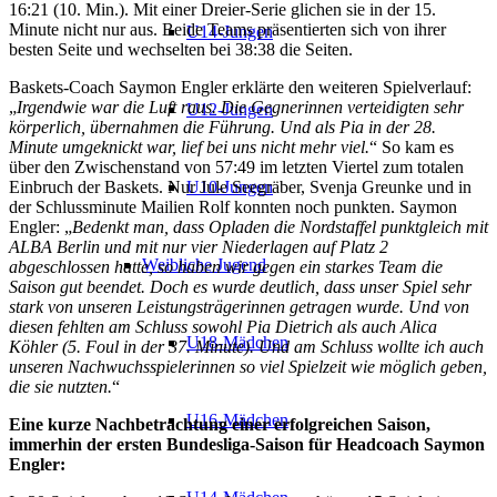
16:21 (10. Min.). Mit einer Dreier-Serie glichen sie in der 15.
Minute nicht nur aus. Beide Teams präsentierten sich von ihrer
U14-Jungen
besten Seite und wechselten bei 38:38 die Seiten.
Baskets-Coach Saymon Engler erklärte den weiteren Spielverlauf:
„
Irgendwie war die Luft raus. Die Gegnerinnen verteidigten sehr
U12-Jungen
körperlich, übernahmen die Führung. Und als Pia in der 28.
Minute umgeknickt war, lief bei uns nicht mehr viel.
“ So kam es
über den Zwischenstand von 57:49 im letzten Viertel zum totalen
Einbruch der Baskets. Nur Jule Seegräber, Svenja Greunke und in
U10-Jungen
der Schlussminute Mailien Rolf konnten noch punkten. Saymon
Engler: „
Bedenkt man, dass Opladen die Nordstaffel punktgleich mit
ALBA Berlin und mit nur vier Niederlagen auf Platz 2
Weibliche Jugend
abgeschlossen hatte, so haben wir gegen ein starkes Team die
Saison gut beendet. Doch es wurde deutlich, dass unser Spiel sehr
stark von unseren Leistungsträgerinnen getragen wurde. Und von
diesen fehlten am Schluss sowohl Pia Dietrich als auch Alica
U18-Mädchen
Köhler (5. Foul in der 37. Minute). Und am Schluss wollte ich auch
unseren Nachwuchsspielerinnen so viel Spielzeit wie möglich geben,
die sie nutzten.
“
U16-Mädchen
Eine kurze Nachbetrachtung einer erfolgreichen Saison,
immerhin der ersten Bundesliga-Saison für Headcoach Saymon
Engler: