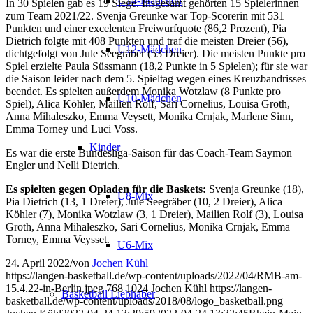
U14-Mädchen
In 30 Spielen gab es 19 Siege. Insgesamt gehörten 15 Spielerinnen
zum Team 2021/22. Svenja Greunke war Top-Scorerin mit 531
Punkten und einer excelenten Freiwurfquote (86,2 Prozent), Pia
Dietrich folgte mit 408 Punkten und traf die meisten Dreier (56),
U12-Mädchen
dichtgefolgt von Jule Seegräber (53 Dreier). Die meisten Punkte pro
Spiel erzielte Paula Süssmann (18,2 Punkte in 5 Spielen); für sie war
die Saison leider nach dem 5. Spieltag wegen eines Kreuzbandrisses
beendet. Es spielten außerdem Monika Wotzlaw (8 Punkte pro
U10-Mädchen
Spiel), Alica Köhler, Mailien Rolf, Sari Cornelius, Louisa Groth,
Anna Mihaleszko, Emma Veysett, Monika Crnjak, Marlene Sinn,
Emma Torney und Luci Voss.
Kinder
Es war die erste Bundesliga-Saison für das Coach-Team Saymon
Engler und Nelli Dietrich.
Es spielten gegen Opladen für die Baskets:
Svenja Greunke (18),
U8-Mix
Pia Dietrich (13, 1 Dreier), Jule Seegräber (10, 2 Dreier), Alica
Köhler (7), Monika Wotzlaw (3, 1 Dreier), Mailien Rolf (3), Louisa
Groth, Anna Mihaleszko, Sari Cornelius, Monika Crnjak, Emma
Torney, Emma Veysset.
U6-Mix
24. April 2022
/
von
Jochen Kühl
https://langen-basketball.de/wp-content/uploads/2022/04/RMB-am-
15.4.22-in-Berlin.jpeg
768
1024
Jochen Kühl
https://langen-
Basketball Liebhaber
basketball.de/wp-content/uploads/2018/08/logo_basketball.png