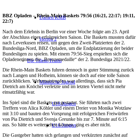
BBZ Opladen – Rhein-Main Baskets 79:56 (16:21, 22:17;
19:11,
Damen RMB
22:7)
Nach dem Erlebnis in Berlin vor einer Woche folgte am 23. April
der Abschluss einer erfolgreichen Saison. Die Baskets mussten dafür
Herren 2
nach Leverkusen reisen, um gegen den Zweit-Platzierten der 2.
Bundesliga-Nord, BBZ Opladen, um die Endplatzierung der beider
Bundesligen zu spielen. Mit einem 79:56-Sieg erspielten sich die
Opladenerinnen die „Bronzemedaille“ der 2. Bundesliga 2021/22.
Die Talent-Teams
Die Rhein-Main Baskets fuhren dennoch in guter Stimmung zurück
nach Langen und Hofheim, können sie doch auf eine tolle Saison
zurückblicken. Wehrmutstropfen war allerdings, dass sich Pia
Männliche Jugend
Dietrich am Knöchel verletzte und im letzten Viertel nicht mehr
einsatzfähig war.
Ins Spiel sind die Baskets gut gestartet. Sie führten nach zwei
U18-Jungen
Treffern von Alica Köhler und einem Dreier von Monika Wotzlaw
mit 3:10 und bauten den Vorsprung mit erfolgreichen Freiwürfen
von Pia Dietrich und Svenja Greunke bis zur 7. Minute auf 6:15
aus. So hätte es weitergehen können, ging es aber nicht.
U16-Jungen
Die Gastgeber hatten sich gefangen und verkürzten zunächst auf