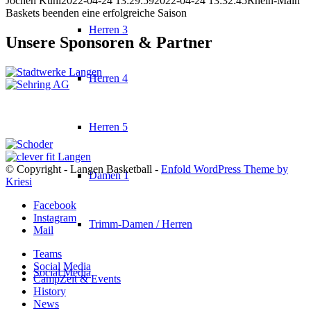
Jochen Kühl
2022-04-24 13:29:59
2022-04-24 13:32:45
Rhein-Main
Baskets beenden eine erfolgreiche Saison
Herren 3
Unsere Sponsoren & Partner
Herren 4
Herren 5
© Copyright - Langen Basketball -
Enfold WordPress Theme by
Damen 1
Kriesi
Facebook
Instagram
Trimm-Damen / Herren
Mail
Teams
Social Media
Social Media
CampZeit & Events
History
News