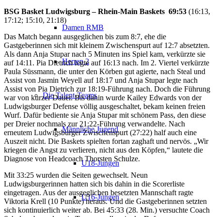
BSG Basket Ludwigsburg – Rhein-Main Baskets
69:53
(16:13,
17:12; 15:10, 21:18)
Damen RMB
Das Match begann ausgeglichen bis zum 8:7, ehe die
Gastgeberinnen sich mit kleinem Zwischenspurt auf 12:7 absetzten.
Als dann Anja Stupar nach 5 Minuten ins Spiel kam, verkürzte sie
Herren 2
auf 14:11. Pia Dietrich legte auf 16:13 nach.
Im 2. Viertel verkürzte
Paula Süssmann, die unter den Körben gut agierte, nach Steal und
Assist von Jasmin Weyell auf 18:17 und Anja Stupar legte nach
Assist von Pia Dietrich zur 18:19-Führung nach. Doch die Führung
Die Talent-Teams
war von kurzer Dauer. Bis dahin wurde Kailey Edwards von der
Ludwigsburger Defense völlig ausgeschaltet, bekam keinen freien
Wurf. Dafür bediente sie Anja Stupar mit schönem Pass, den diese
per Dreier nochmals zur 21:22-Führung verwandelte. Nach
Männliche Jugend
erneutem Ludwigsburger Zwischenspurt (27:22) half auch eine
Auszeit nicht. Die Baskets spielten fortan zaghaft und nervös. „Wir
kriegen die Angst zu verlieren, nicht aus den Köpfen,“ lautete die
Diagnose von Headcoach Thorsten Schulze.
U18-Jungen
Mit 33:25 wurden die Seiten gewechselt. Neun
Ludwigsburgerinnen hatten sich bis dahin in die Scorerliste
eingetragen. Aus der ausgeglichen besetzten Mannschaft ragte
U16-Jungen
Viktoria Krell (10 Punkte) heraus. Und die Gastgeberinnen setzten
sich kontinuierlich weiter ab. Bei 45:33 (28. Min.) versuchte Coach