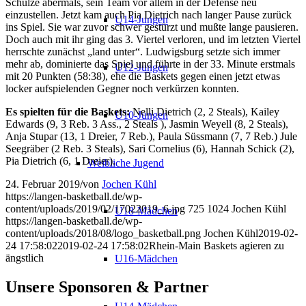
Schulze abermals, sein Team vor allem in der Defense neu
einzustellen. Jetzt kam auch Pia Dietrich nach langer Pause zurück
U14-Jungen
ins Spiel. Sie war zuvor schwer gestürzt und mußte lange pausieren.
Doch auch mit ihr ging das 3. Viertel verloren, und im letzten Viertel
herrschte zunächst „land unter“. Ludwigsburg setzte sich immer
mehr ab, dominierte das Spiel und führte in der 33. Minute erstmals
U12-Jungen
mit 20 Punkten (58:38), ehe die Baskets gegen einen jetzt etwas
locker aufspielenden Gegner noch verkürzen konnten.
Es spielten für die Baskets:
Nelli Dietrich (2, 2 Steals), Kailey
U10-Jungen
Edwards (9, 3 Reb. 3 Ass., 2 Steals ), Jasmin Weyell (8, 2 Steals),
Anja Stupar (13, 1 Dreier, 7 Reb.), Paula Süssmann (7, 7 Reb.) Jule
Seegräber (2 Reb. 3 Steals), Sari Cornelius (6), Hannah Schick (2),
Pia Dietrich (6, 1 Dreier).
Weibliche Jugend
24. Februar 2019
/
von
Jochen Kühl
https://langen-basketball.de/wp-
content/uploads/2019/02/17022019_6.jpg
725
1024
Jochen Kühl
U18-Mädchen
https://langen-basketball.de/wp-
content/uploads/2018/08/logo_basketball.png
Jochen Kühl
2019-02-
24 17:58:02
2019-02-24 17:58:02
Rhein-Main Baskets agieren zu
ängstlich
U16-Mädchen
Unsere Sponsoren & Partner