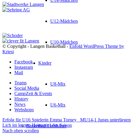
U14-Mädchen
U12-Mädchen
U10-Mädchen
© Copyright - Langen Basketball -
Enfold WordPress Theme by
Kriesi
Facebook
Kinder
Instagram
Mail
Teams
U8-Mix
Social Media
CampZeit & Events
History
News
U6-Mix
Webshops
Erfolg für U16 Spielerin Emma Torney
MU14-1 Jungs unterliegen
Lich im letzten Heimspiel der Saison
Basketball Liebhaber
Nach oben scrollen