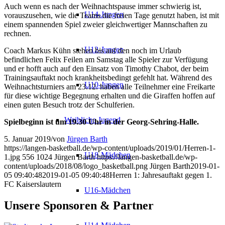
Auch wenn es nach der Weihnachtspause immer schwierig ist,
U14-Jungen
vorauszusehen, wie die Teams die freien Tage genutzt haben, ist mit
einem spannenden Spiel zweier gleichwertiger Mannschaften zu
rechnen.
U12-Jungen
Coach Markus Kühn stehen bis auf den noch im Urlaub
befindlichen Felix Feilen am Samstag alle Spieler zur Verfügung
und er hofft auch auf den Einsatz von Timothy Chabot, der beim
Trainingsauftakt noch krankheitsbedingt gefehlt hat. Während des
U10-Jungen
Weihnachtsturniers am 23.12. haben alle Teilnehmer eine Freikarte
für diese wichtige Begegnung erhalten und die Giraffen hoffen auf
einen guten Besuch trotz der Schulferien.
Weibliche Jugend
Spielbeginn ist um 19.30 Uhr in der Georg-Sehring-Halle.
5. Januar 2019
/
von
Jürgen Barth
https://langen-basketball.de/wp-content/uploads/2019/01/Herren-1-
U18-Mädchen
1.jpg
556
1024
Jürgen Barth
https://langen-basketball.de/wp-
content/uploads/2018/08/logo_basketball.png
Jürgen Barth
2019-01-
05 09:40:48
2019-01-05 09:40:48
Herren 1: Jahresauftakt gegen 1.
FC Kaiserslautern
U16-Mädchen
Unsere Sponsoren & Partner