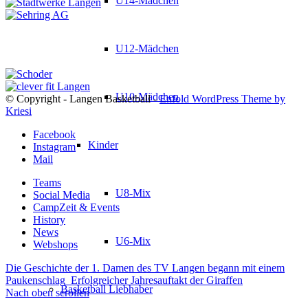
U14-Mädchen
U12-Mädchen
U10-Mädchen
© Copyright - Langen Basketball -
Enfold WordPress Theme by
Kriesi
Facebook
Kinder
Instagram
Mail
Teams
U8-Mix
Social Media
CampZeit & Events
History
News
U6-Mix
Webshops
Die Geschichte der 1. Damen des TV Langen begann mit einem
Paukenschlag
Erfolgreicher Jahresauftakt der Giraffen
Basketball Liebhaber
Nach oben scrollen