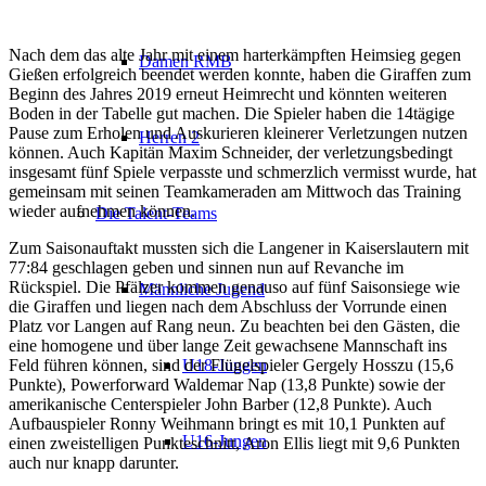
Nach dem das alte Jahr mit einem harterkämpften Heimsieg gegen
Damen RMB
Gießen erfolgreich beendet werden konnte, haben die Giraffen zum
Beginn des Jahres 2019 erneut Heimrecht und könnten weiteren
Boden in der Tabelle gut machen.
Die Spieler haben die 14tägige
Pause zum Erholen und Auskurieren kleinerer Verletzungen nutzen
Herren 2
können. Auch Kapitän Maxim Schneider, der verletzungsbedingt
insgesamt fünf Spiele verpasste und schmerzlich vermisst wurde, hat
gemeinsam mit seinen Teamkameraden am Mittwoch das Training
wieder aufnehmen können.
Die Talent-Teams
Zum Saisonauftakt mussten sich die Langener in Kaiserslautern mit
77:84 geschlagen geben und sinnen nun auf Revanche im
Rückspiel. Die Pfälzer kommen genauso auf fünf Saisonsiege wie
Männliche Jugend
die Giraffen und liegen nach dem Abschluss der Vorrunde einen
Platz vor Langen auf Rang neun. Zu beachten bei den Gästen, die
eine homogene und über lange Zeit gewachsene Mannschaft ins
Feld führen können, sind der Flügelspieler Gergely Hosszu (15,6
U18-Jungen
Punkte), Powerforward Waldemar Nap (13,8 Punkte) sowie der
amerikanische Centerspieler John Barber (12,8 Punkte). Auch
Aufbauspieler Ronny Weihmann bringt es mit 10,1 Punkten auf
U16-Jungen
einen zweistelligen Punkteschnitt, Aron Ellis liegt mit 9,6 Punkten
auch nur knapp darunter.