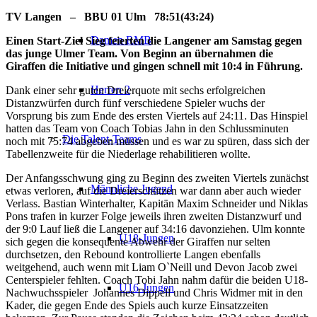
TV Langen – BBU 01 Ulm 78:51(43:24)
Damen RMB
Einen Start-Ziel Sieg feierten die Langener am Samstag gegen
das junge Ulmer Team. Von Beginn an übernahmen die
Giraffen die Initiative und gingen schnell mit 10:4 in Führung.
Herren 2
Dank einer sehr guten Dreierquote mit sechs erfolgreichen
Distanzwürfen durch fünf verschiedene Spieler wuchs der
Vorsprung bis zum Ende des ersten Viertels auf 24:11. Das Hinspiel
hatten das Team von Coach Tobias Jahn in den Schlussminuten
Die Talent-Teams
noch mit 75:74 abgeben müssen und es war zu spüren, dass sich der
Tabellenzweite für die Niederlage rehabilitieren wollte.
Der Anfangsschwung ging zu Beginn des zweiten Viertels zunächst
Männliche Jugend
etwas verloren, auf die Dreierschützen war dann aber auch wieder
Verlass. Bastian Winterhalter, Kapitän Maxim Schneider und Niklas
Pons trafen in kurzer Folge jeweils ihren zweiten Distanzwurf und
der 9:0 Lauf ließ die Langener auf 34:16 davonziehen. Ulm konnte
U18-Jungen
sich gegen die kons
e
quente
Abwehr der Giraffen nur selten
durchsetzen, den Rebound kontrollierte
Langen
ebenfalls
weitgehend, auch wenn mit Liam O`Neill und Devon Jacob zwei
Centerspieler fehlten. Coach Tobi Jahn nahm dafür die beiden U18-
U16-Jungen
Nachwuchsspieler Johannes
Dippell
und Chris Widmer mit in den
Kader, die gegen Ende des Spiels auch kurze Einsatzzeiten