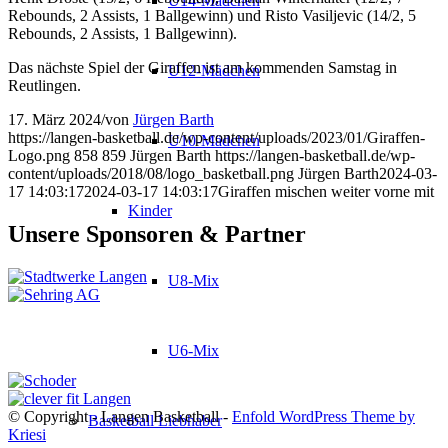
U14-Mädchen
Rebounds, 2 Assists, 1 Ballgewinn) und Risto Vasiljevic (14/2, 5
Rebounds, 2 Assists, 1 Ballgewinn).
Das nächste Spiel der Giraffen ist am kommenden Samstag in
U12-Mädchen
Reutlingen.
17. März 2024
/
von
Jürgen Barth
https://langen-basketball.de/wp-content/uploads/2023/01/Giraffen-
U10-Mädchen
Logo.png
858
859
Jürgen Barth
https://langen-basketball.de/wp-
content/uploads/2018/08/logo_basketball.png
Jürgen Barth
2024-03-
17 14:03:17
2024-03-17 14:03:17
Giraffen mischen weiter vorne mit
Kinder
Unsere Sponsoren & Partner
U8-Mix
U6-Mix
© Copyright - Langen Basketball -
Enfold WordPress Theme by
Basketball Liebhaber
Kriesi