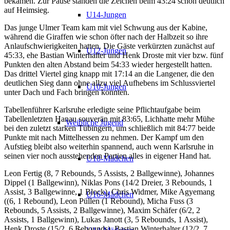
bekamen.
Zur Pause standen die Zeichen beim 43:24 schon deutlich
auf Heimsieg.
U14-Jungen
Das junge Ulmer Team kam mit viel Schwung aus der Kabine,
während die Giraffen wie schon öfter nach der Halbzeit so ihre
Anlaufschwierigkeiten hatten. Die Gäste verkürzten
zunächst auf
U12-Jungen
45:33, ehe Bastian Winterhalter und Henk Droste mit vier bzw. fünf
Punkten den alten Abstand beim 54:33 wieder hergestellt hatten.
Das drittel Viertel ging knapp mit 17:14 an die Langener, die den
deutlichen
Sieg dann ohne allzu viel Aufhebens im Schlu
ss
viertel
U10-Jungen
unter Dach und Fach bringen konnten.
Tabellenführer Karlsruhe erledigte seine Pflichtaufgabe beim
Tabellenletzten Hanau souverän mit 83:65,
Lich
hatte mehr Mühe
Weibliche Jugend
bei den zuletzt starken Tübingern, um schließlich mit 84:77 beide
Punkte mit nach Mittelhessen zu nehmen. Der Kampf um den
Aufstieg bleibt also weiterhin spannend, auch wenn Karlsruhe
in
seinen vier noch ausstehenden Partien
alles in eigener Hand hat.
U18-Mädchen
Leon Fertig (
8,
7 Rebounds, 5 Assists,
2 Ballgewinne), Johannes
Dippel (1 Ballgewinn), Niklas Pons (14/2 Dreier, 3 Rebounds, 1
Assist, 3 Ballgewinne, 1 Block), Chris Widmer, Mike
Agyemang
U16-Mädchen
((6, 1 Rebound), Leon
Püllen
(1 Rebound), Micha Fuss (3
Rebounds, 5 Assists, 2 Ballgewinne), Maxim Schäfer (6/2, 2
Assists, 1 Ballgewinn), Lukas
Janott
(3, 5 Rebounds, 1 Assist),
Henk Droste (15/2, 6 Rebounds), Bastian Winterhalter (12/2, 7