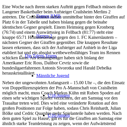
Eine Woche nach ihrem starken Auftritt gegen Fellbach müssen die
Langener Basketballer beim Aufsteiger Crailsheim Merlins 2
Damen RMB
antreten.
Die Crailsheimer stehen unmittelbar hinter den Giraffen auf
Platz 6 in der Tabelle und haben bislang gegen die beinahe
identischen Gegner gespielt. Einem Heimsieg gegen Kronberg
(76:74) und einem Auswärtssieg in Fellbach (81:77) steht eine
Herren 2
knappe 65:71 Heimniederlage gegen den 1. FC Kaiserslautern –
nächsten Gegner der Giraffen gegenüber. Die knappen Resultate
lassen erkennen, dass sich der Aufsteiger auf Anhieb in der Liga
etabliert hat und ein absolut wettbewerbsfähiges Team ins Rennen
Die Talent-Teams
schicken kann. Als leistungsträger haben sich bislang der
Amerikaner Eric Ross, Dalibor Cevriz sowie die
bundesligaerfahrenen Antonis Sivorotka und Harald Debelka
herauskristallisiert.
Männliche Jugend
Neben der ungewohnten Anfangszeit – 15.00 Uhr –, die den Einsatz
von Doppellizenzspielern der Pro A-Mannschaft von Craislheim
möglich macht, muss Coach Markus Kühn mit Ruben Spoden auf
U18-Jungen
einen sehr wichtigen Spieler verzichten, der am Samstag vor den
Traualtar treten wird. Dies wird eine veränderte Rotation auf den
großen Positionen zur Folge haben, sodass Chris Reinhardt, Julian
Bölke und Cedric Quarshie mehr Spielanteile haben werden. Nach
U16-Jungen
dem guten Spiel zu Hause, gilt es für die Giraffen am Samstag eine
ähnlich starke Teamleistung zu zeigen, wenn der Aufwärtstrend