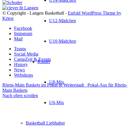
U14-Mädchen
© Copyright - Langen Basketball -
Enfold WordPress Theme by
Kriesi
U12-Mädchen
Facebook
Instagram
Mail
U10-Mädchen
Teams
Social Media
CampZeit & Events
Kinder
History
News
Webshops
U8-Mix
Rhein-Main Baskets im Pokal in Weiterstadt
Pokal-Aus für Rhein-
Main Baskets
Nach oben scrollen
U6-Mix
Basketball Liebhaber