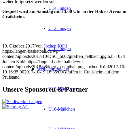
weiter fortgesetzt werden soll.
U14-Jungen
Gespielt wird am Samstag um 15.00 Uhr in der Hakro-Arena in
Crailsheim.
U12-Jungen
19. Oktober 2017
/
von
Jochen Kühl
U10-Jungen
https://langen-basketball.de/wp-
content/uploads/2017/10/DSC_6602giraffen_fellbach.jpg
625
1024
Jochen Kühl
https://langen-basketball.de/wp-
content/uploads/2018/08/logo_basketball.png
Jochen Kühl
2017-10-
Weibliche Jugend
19 16:35:00
2017-10-19 16:35:00
Giraffen in Crailsheim auf dem
Prüfstand
Unsere Sponsoren & Partner
U18-Mädchen
U16-Mädchen