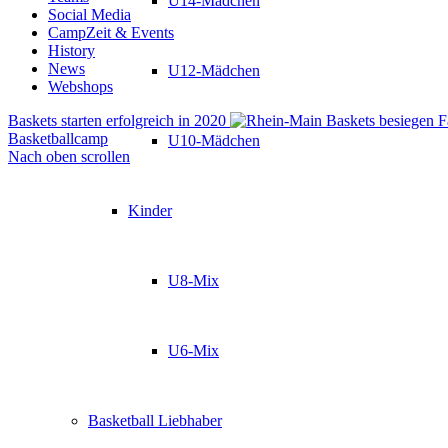
U14-Mädchen
Social Media
CampZeit & Events
History
News
U12-Mädchen
Webshops
Baskets starten erfolgreich in 2020
Basketballcamp
U10-Mädchen
Nach oben scrollen
Kinder
U8-Mix
U6-Mix
Basketball Liebhaber