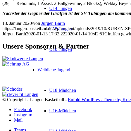
(29, 11 Rebounds, 1 Assist, 2 Ballgewinne, 2 Blocks), Welday Beyen
U14-Jungen
Nächster der Gegner der Giraffen ist der SV Tübingen am kommen
13. Januar 2020
/
von
Jürgen Barth
https://langen-basketball.de/wp-content/uploads/2019/10/R
U12-Jungen
Jürgen Barth
2020-01-13 17:32:22
2020-01-14 10:42:51
Giraffen gewin
Unsere Sponsoren & Partner
U10-Jungen
Weibliche Jugend
U18-Mädchen
© Copyright - Langen Basketball -
Enfold WordPress Theme by Krie
Facebook
U16-Mädchen
Instagram
Mail
Teams