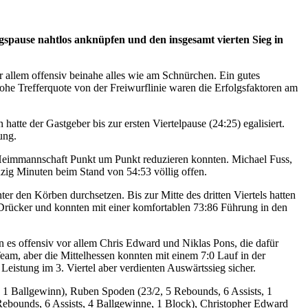
gspause nahtlos anknüpfen und den insgesamt vierten Sieg in
r allem offensiv beinahe alles wie am Schnürchen. Ein gutes
he Trefferquote von der Freiwurflinie waren die Erfolgsfaktoren am
tte der Gastgeber bis zur ersten Viertelpause (24:25) egalisiert.
ung.
er Heimmannschaft Punkt um Punkt reduzieren konnten. Michael Fuss,
zig Minuten beim Stand von 54:53 völlig offen.
r den Körben durchsetzen. Bis zur Mitte des dritten Viertels hatten
m Drücker und konnten mit einer komfortablen 73:86 Führung in den
n es offensiv vor allem Chris Edward und Niklas Pons, die dafür
eam, aber die Mittelhessen konnten mit einem 7:0 Lauf in der
istung im 3. Viertel aber verdienten Auswärtssieg sicher.
 1 Ballgewinn), Ruben Spoden (23/2, 5 Rebounds, 6 Assists, 1
Rebounds, 6 Assists, 4 Ballgewinne, 1 Block), Christopher Edward