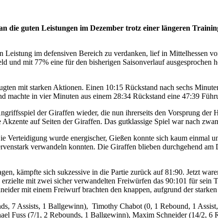
 an die guten Leistungen im Dezember trotz einer längeren Trainin
n Leistung im defensiven Bereich zu verdanken, lief in Mittelhessen vo
ld und mit 77% eine für den bisherigen Saisonverlauf ausgesprochen ho
gten mit starken Aktionen. Einen 10:15 Rückstand nach sechs Minuten ha
nd machte in vier Minuten aus einem 28:34 Rückstand eine 47:39 Führ
ngriffsspiel der Giraffen wieder, die nun ihrerseits den Vorsprung d
kzente auf Seiten der Giraffen. Das gutklassige Spiel war nach zwan
ie Verteidigung wurde energischer, Gießen konnte sich kaum einmal unte
n nervenstark verwandeln konnten. Die Giraffen blieben durchgehend a
en, kämpfte sich sukzessive in die Partie zurück auf 81:90. Jetzt ware
erzielte mit zwei sicher verwandelten Freiwürfen das 90:101 für sein T
der mit einem Freiwurf brachten den knappen, aufgrund der starken Le
s, 7 Assists, 1 Ballgewinn), Timothy Chabot (0, 1 Rebound, 1 Assist,
chael Fuss (7/1, 2 Rebounds, 1 Ballgewinn), Maxim Schneider (14/2, 6 