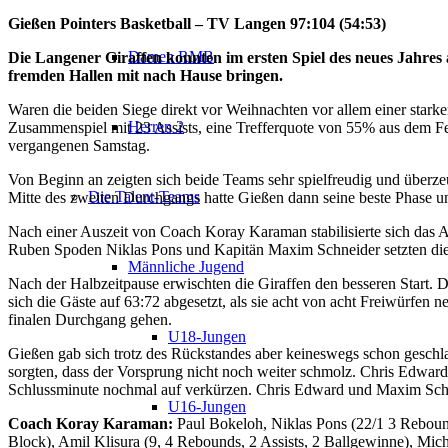
Gießen Pointers Basketball – TV Langen 97:104 (54:53)
Damen RMB
Die Langener Giraffen konnten im ersten Spiel des neues Jahres
fremden Hallen mit nach Hause bringen.
Waren die beiden Siege direkt vor Weihnachten vor allem einer starke
Herren 2
Zusammenspiel mit 23 Assists, eine Trefferquote von 55% aus dem Fe
vergangenen Samstag.
Von Beginn an zeigten sich beide Teams sehr spielfreudig und überzeu
Die Talent-Teams
Mitte des zweiten Durchgangs hatte Gießen dann seine beste Phase u
Nach einer Auszeit von Coach Koray Karaman stabilisierte sich das A
Ruben Spoden Niklas Pons und Kapitän Maxim Schneider setzten die A
Männliche Jugend
Nach der Halbzeitpause erwischten die Giraffen den besseren Start. D
sich die Gäste auf 63:72 abgesetzt, als sie acht von acht Freiwürfe
finalen Durchgang gehen.
U18-Jungen
Gießen gab sich trotz des Rückstandes aber keineswegs schon geschlag
sorgten, dass der Vorsprung nicht noch weiter schmolz. Chris Edward 
Schlussminute nochmal auf verkürzen. Chris Edward und Maxim Schnei
U16-Jungen
Coach Koray Karaman:
Paul Bokeloh, Niklas Pons (22/1 3 Rebound
Block), Amil Klisura (9, 4 Rebounds, 2 Assists, 2 Ballgewinne), Mi