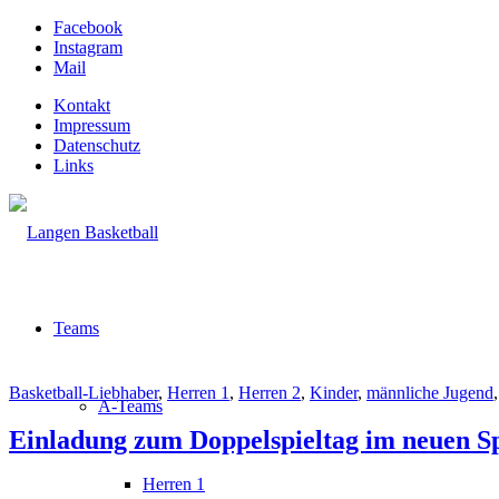
Facebook
Instagram
Mail
Kontakt
Impressum
Datenschutz
Links
Teams
Basketball-Liebhaber
,
Herren 1
,
Herren 2
,
Kinder
,
männliche Jugend
A-Teams
Einladung zum Doppelspieltag im neuen S
Herren 1