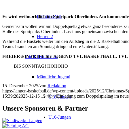
Damen RMB
Es wird weihnachtlich im Sportpark Oberlinden. Am kommenden So
Gemeinsam wollen wir am Doppelspieltag etwas ganz besonderes zaub
Halle des Sportparks Oberlinden. Lasst uns gemeinsam zwischen den 
Herren 2
Während die Baskets weiter um den Aufstieg in die 2. Basketballbundes
Teams brauchen am Sonntag dringend eure Unterstützung.
FREIER EINTRITT für JUGEND TVL BASKETBALL, TV
Die Talent-Teams
BIS SONNTAG! HOHOHO
Männliche Jugend
15. Dezember 2025
/
von
Redaktion
https://langen-basketball.de/wp-content/uploads/2025/12/Christmas-Sp
15:39:28
2025-12-15 15:40:44
Einladung zum Doppelspieltag im neue
U18-Jungen
Unsere Sponsoren & Partner
U16-Jungen