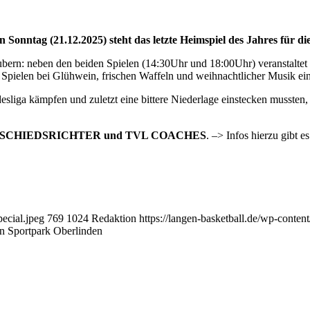
nntag (21.12.2025) steht das letzte Heimspiel des Jahres für die
ern: neben den beiden Spielen (14:30Uhr und 18:00Uhr) veranstaltet
Spielen bei Glühwein, frischen Waffeln und weihnachtlicher Musik ein
liga kämpfen und zuletzt eine bittere Niederlage einstecken mussten, h
L SCHIEDSRICHTER und TVL COACHES
. –> Infos hierzu gibt e
ecial.jpeg
769
1024
Redaktion
https://langen-basketball.de/wp-conten
n Sportpark Oberlinden