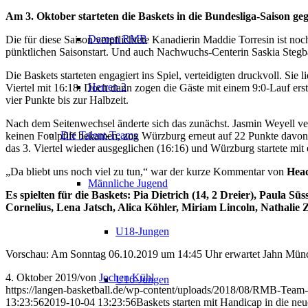
Am 3. Oktober starteten die Baskets in die Bundesliga-Saison ge
Damen RMB
Die für diese Saison verpflichtete Kanadierin Maddie Torresin ist no
pünktlichen Saisonstart. Und auch Nachwuchs-Centerin Saskia Stegba
Die Baskets starteten engagiert ins Spiel, verteidigten druckvoll. Sie
Herren 2
Viertel mit 16:18. Doch dann zogen die Gäste mit einem 9:0-Lauf erst
vier Punkte bis zur Halbzeit.
Nach dem Seitenwechsel änderte sich das zunächst. Jasmin Weyell ve
Die Talent-Teams
keinen Foulpfiff bekamen, zog Würzburg erneut auf 22 Punkte davon. 
das 3. Viertel wieder ausgeglichen (16:16) und Würzburg startete mit 
„Da bliebt uns noch viel zu tun,“ war der kurze Kommentar von
Head
Männliche Jugend
Es spielten für die Baskets: Pia Dietrich (14, 2 Dreier), Paula Sü
Cornelius, Lena Jatsch, Alica Köhler, Miriam Lincoln, Nathalie 
U18-Jungen
Vorschau: Am Sonntag 06.10.2019 um 14:45 Uhr erwartet Jahn Mün
4. Oktober 2019
/
von
Jochen Kühl
U16-Jungen
https://langen-basketball.de/wp-content/uploads/2018/08/RMB-Team-
13:23:56
2019-10-04 13:23:56
Baskets starten mit Handicap in die ne