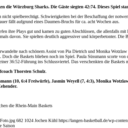
gen die Würzburg Sharks. Die Gäste siegten 42:74. Dieses Spiel st
ch nicht spielberechtigt. Schwierigkeiten bei der Beschaffung der notw
uer fällt aufgrund eines Daumen-Bruchs für ca. acht Wochen aus.
 liefen ihre Plays gut und kamen zu guten Abschlüssen, die allenfalls m
mals davon. Sie spielten deutlich aggressiver und körperbetonter. Die
rwandelte nach schönem Assist von Pia Dietrich und Monika Wotzlaw wa
Doch die Baskets blieben noch im Spiel. Paula Süssmann scorte von der
einer 36:52-Führung ins Schlussviertel. Das verschenkten die Baskets mi
coach Thorsten Schulz
.
ssmann (10, 6:4 Freiwürfe), Jasmin Weyell (7, 4:3), Monika Wotzlaw 
Zehender.
chen die Rhein-Main Baskets
Foto.jpg
682
1024
Jochen Kühl
https://langen-basketball.de/wp-conte
ue Saison