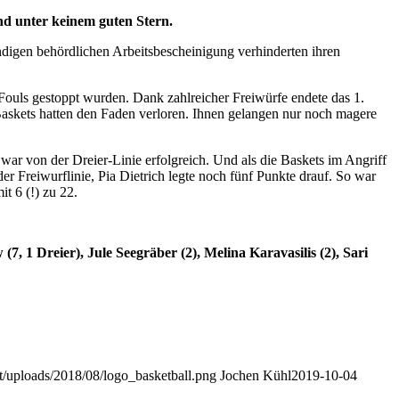
and unter keinem guten Stern.
endigen behördlichen Arbeitsbescheinigung verhinderten ihren
it Fouls gestoppt wurden. Dank zahlreicher Freiwürfe endete das 1.
 Baskets hatten den Faden verloren. Ihnen gelangen nur noch magere
r von der Dreier-Linie erfolgreich. Und als die Baskets im Angriff
 Freiwurflinie, Pia Dietrich legte noch fünf Punkte drauf. So war
t 6 (!) zu 22.
(7, 1 Dreier), Jule Seegräber (2), Melina Karavasilis (2), Sari
nt/uploads/2018/08/logo_basketball.png
Jochen Kühl
2019-10-04