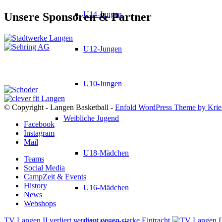
U14-Jungen
Unsere Sponsoren & Partner
U12-Jungen
U10-Jungen
© Copyright - Langen Basketball -
Enfold WordPress Theme by Krie
Weibliche Jugend
Facebook
Instagram
Mail
U18-Mädchen
Teams
Social Media
CampZeit & Events
History
U16-Mädchen
News
Webshops
TV Langen II verliert verdient gegen starke Eintracht