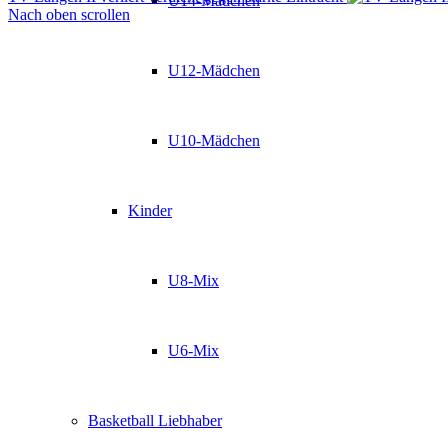
U14-Mädchen
Nach oben scrollen
U12-Mädchen
U10-Mädchen
Kinder
U8-Mix
U6-Mix
Basketball Liebhaber