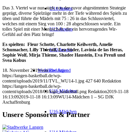
Das 3. Viertel war nun stark von der zuvor abgestimmten Strategie
U14-Jungen
geprägt, diverse Spielzüge mehr in der Tiefe während des Spiels zu
üben und führte die Mädels mit 75 : 26 in das Schlussviertel,
welches mit einem Sieg von 100 : 28 abgeschlossen wurde. Ein
tolles Spiel mit einer Mannschaft, die ein hervorragendes Wir-
U12-Jungen
Gefühl auf den Platz bringt!
Es spielten: Fleur Schotte, Charlotte Keilwerth, Amelie
Schumacher, Lilly Thierolf, Lea Söder, Lavinia de las Heras,
U10-Jungen
Sophie Wolf, Mirja Thieme, Shadee Haustein, Eva Preuß und
Svea Kobus
18. November 2019
/
von
Redaktion
Weibliche Jugend
https://langen-basketball.de/wp-
content/uploads/2019/11/TVL_WU14-1.jpg
427
640
Redaktion
https://langen-basketball.de/wp-
U18-Mädchen
content/uploads/2018/08/logo_basketball.png
Redaktion
2019-11-18
16:13:09
2019-11-18 16:13:09
WU14-Mädchen 1 – SG DJK
Aschaffenburg
U16-Mädchen
Unsere Sponsoren & Partner