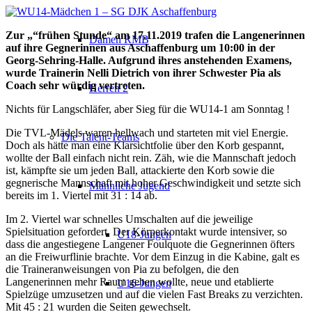
Zur „“frühen Stunde“ am 17.11.2019 trafen die Langenerinnen
Damen RMB
auf ihre Gegnerinnen aus Aschaffenburg um 10:00 in der
Georg-Sehring-Halle. Aufgrund ihres anstehenden Examens,
wurde Trainerin Nelli Dietrich von ihrer Schwester Pia als
Coach sehr würdig vertreten.
Herren 2
Nichts für Langschläfer, aber Sieg für die WU14-1 am Sonntag !
Die TVL-Mädels waren hellwach und starteten mit viel Energie.
Die Talent-Teams
Doch als hätte man eine Klarsichtfolie über den Korb gespannt,
wollte der Ball einfach nicht rein. Zäh, wie die Mannschaft jedoch
ist, kämpfte sie um jeden Ball, attackierte den Korb sowie die
gegnerische Mannschaft mit hoher Geschwindigkeit und setzte sich
Männliche Jugend
bereits im 1. Viertel mit 31 : 14 ab.
Im 2. Viertel war schnelles Umschalten auf die jeweilige
Spielsituation gefordert. Der Körperkontakt wurde intensiver, so
U18-Jungen
dass die angestiegene Langener Foulquote die Gegnerinnen öfters
an die Freiwurflinie brachte. Vor dem Einzug in die Kabine, galt es
die Traineranweisungen von Pia zu befolgen, die den
Langenerinnen mehr Raum geben wollte, neue und etablierte
U16-Jungen
Spielzüge umzusetzen und auf die vielen Fast Breaks zu verzichten.
Mit 45 : 21 wurden die Seiten gewechselt.