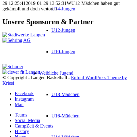
29 12:25:41
2019-01-29 13:52:31
WU12-Mädchen haben gut
gekämpft und doch verloren
U14-Jungen
Unsere Sponsoren & Partner
U12-Jungen
U10-Jungen
Weibliche Jugend
© Copyright - Langen Basketball -
Enfold WordPress Theme by
Kriesi
Facebook
U18-Mädchen
Instagram
Mail
Teams
U16-Mädchen
Social Media
CampZeit & Events
History
News