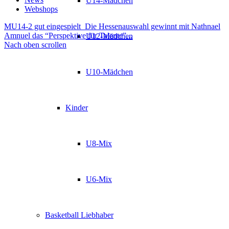
U14-Mädchen
Webshops
MU14-2 gut eingespielt
Die Hessenauswahl gewinnt mit Nathnael
Amnuel das “Perspektive für Talente”...
U12-Mädchen
Nach oben scrollen
U10-Mädchen
Kinder
U8-Mix
U6-Mix
Basketball Liebhaber