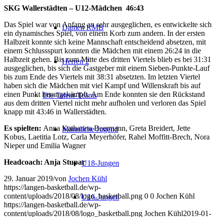
SKG Wallerstädten – U12-Mädchen 46:43
Das Spiel war von Anfang an sehr ausgeglichen, es entwickelte sich
Damen RMB
ein dynamisches Spiel, von einem Korb zum andern.
In der ersten
Halbzeit konnte sich keine Mannschaft entscheidend absetzen, mit
einem Schlussspurt konnten die Mädchen mit einem 26:24 in die
Halbzeit gehen. Bis zum Mitte des dritten Viertels blieb es bei 31:31
Herren 2
ausgeglichen, bis sich die Gastgeber mit einem Sieben-Punkte-Lauf
bis zum Ende des Viertels mit 38:31 absetzten. Im letzten Viertel
haben sich die Mädchen mit viel Kampf und Willenskraft bis auf
einen Punkt herangekämpft. Am Ende konnten sie den Rückstand
Die Talent-Teams
aus dem dritten Viertel nicht mehr aufholen und verloren das Spiel
knapp mit 43:46 in Wallerstädten.
Es spielten:
Anna Katharina Beermann, Greta Breidert, Jette
Männliche Jugend
Kobus, Laetitia Lotz, Carla Meyerhöfer, Rahel Moffitt-Brech, Nora
Nieper und Emilia Wagner
Headcoach: Anja Stupar
U18-Jungen
29. Januar 2019
/
von
Jochen Kühl
https://langen-basketball.de/wp-
content/uploads/2018/08/logo_basketball.png
0
0
Jochen Kühl
U16-Jungen
https://langen-basketball.de/wp-
content/uploads/2018/08/logo_basketball.png
Jochen Kühl
2019-01-