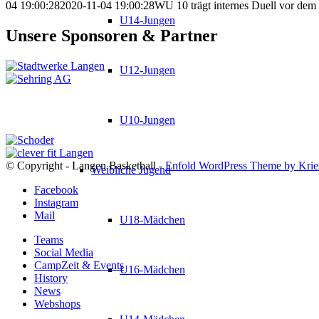
04 19:00:28
2020-11-04 19:00:28
WU 10 trägt internes Duell vor de
U14-Jungen
Unsere Sponsoren & Partner
U12-Jungen
U10-Jungen
© Copyright - Langen Basketball -
Enfold WordPress Theme by Krie
Weibliche Jugend
Facebook
Instagram
Mail
U18-Mädchen
Teams
Social Media
CampZeit & Events
U16-Mädchen
History
News
Webshops