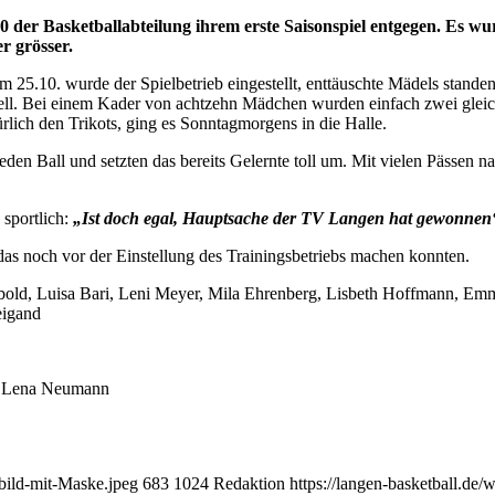
 der Basketballabteilung ihrem erste Saisonspiel entgegen. Es wur
r grösser.
5.10. wurde der Spielbetrieb eingestellt, enttäuschte Mädels standen
-Duell. Bei einem Kader von achtzehn Mädchen wurden einfach zwei gle
rlich den Trikots, ging es Sonntagmorgens in die Halle.
eden Ball und setzten das bereits Gelernte toll um. Mit vielen Pässen
sportlich:
„Ist doch egal, Hauptsache der TV Langen hat gewonnen
das noch vor der Einstellung des Trainingsbetriebs machen konnten.
ybold, Luisa Bari, Leni Meyer, Mila Ehrenberg, Lisbeth Hoffmann, Emma
eigand
in Lena Neumann
sbild-mit-Maske.jpeg
683
1024
Redaktion
https://langen-basketball.de