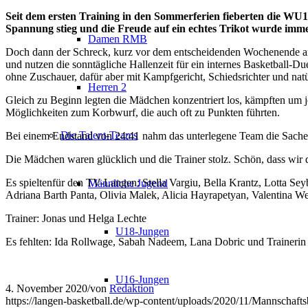
Seit dem ersten Training in den Sommerferien fieberten die WU10
Spannung stieg und die Freude auf ein echtes Trikot wurde imme
Damen RMB
Doch dann der Schreck, kurz vor dem entscheidenden Wochenende am 2
und nutzen die sonntägliche Hallenzeit für ein internes Basketball
ohne Zuschauer, dafür aber mit Kampfgericht, Schiedsrichter und natü
Herren 2
Gleich zu Beginn legten die Mädchen konzentriert los, kämpften um j
Möglichkeiten zum Korbwurf, die auch oft zu Punkten führten.
Die Talent-Teams
Bei einem Endstand von 24:41 nahm das unterlegene Team die Sache 
Die Mädchen waren glücklich und die Trainer stolz. Schön, dass wir 
Es spieltenfür den TV-Langen: Stella Vargiu, Bella Krantz, Lotta Se
Männliche Jugend
Adriana Barth Panta, Olivia Malek, Alicia Hayrapetyan, Valentina W
Trainer: Jonas und Helga Lechte
U18-Jungen
Es fehlten: Ida Rollwage, Sabah Nadeem, Lana Dobric und Trainer
U16-Jungen
4. November 2020
/
von
Redaktion
https://langen-basketball.de/wp-content/uploads/2020/11/Mannschaft