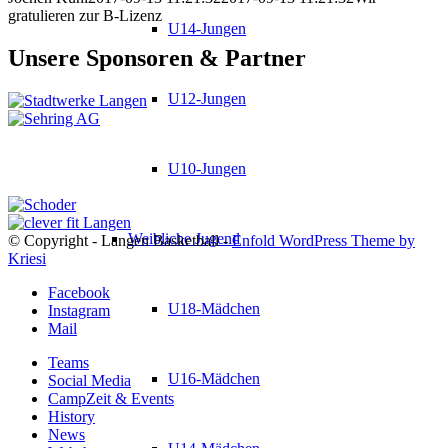
gratulieren zur B-Lizenz
U14-Jungen
Unsere Sponsoren & Partner
U12-Jungen
U10-Jungen
Weibliche Jugend
© Copyright - Langen Basketball -
Enfold WordPress Theme by
Kriesi
Facebook
U18-Mädchen
Instagram
Mail
Teams
U16-Mädchen
Social Media
CampZeit & Events
History
News