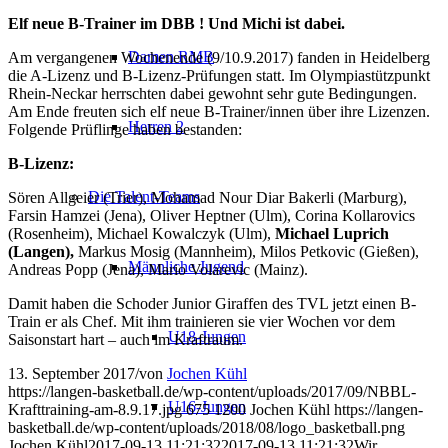
Elf neue B-Trainer im DBB ! Und Michi ist dabei.
Damen RMB
Am vergangenen Wochenende (9/10.9.2017) fanden in
Heidelberg
die A-Lizenz und B-Lizenz-Prüfungen statt. Im Olympiastützpunkt
Rhein-Neckar herrschten dabei gewohnt sehr gute Bedingungen.
Am Ende freuten sich elf neue B-Trainer/innen über ihre Lizenzen.
Herren 2
Folgende Prüflinge haben bestanden:
B-Lizenz:
Die Talent-Teams
Sören
Allgeier (
Trier
), Mohamad Nour Diar Bakerli (
Marburg
),
Farsin Hamzei (
Jena
), Oliver Heptner (
Ulm
), Corina Kollarovics
(
Rosenheim
), Michael Kowalczyk (
Ulm
),
Michael Luprich
(Langen),
Markus Mosig (
Mannheim
), Milos Petkovic (
Gießen
),
Männliche Jugend
Andreas Popp (
Jena
), Mario Volarevic (
Mainz
).
Damit haben die Schoder Junior Giraffen des TVL jetzt einen B-
Train er als Chef. Mit ihm trainieren sie vier Wochen vor dem
U18-Jungen
Saisonstart hart – auch im Kraftraum.
13. September 2017
/
von
Jochen Kühl
https://langen-basketball.de/wp-content/uploads/2017/09/NBBL-
U16-Jungen
Krafttraining-am-8.9.17.jpg
675
1200
Jochen Kühl
https://langen-
basketball.de/wp-content/uploads/2018/08/logo_basketball.png
Jochen Kühl
2017-09-13 11:21:32
2017-09-13 11:21:32
Wir