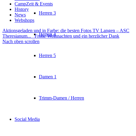
CampZeit & Events
History
Herren 3
News
Webshops
Aktionsgeladen und in Farbe: die besten Fotos TV Langen – ASC
Herren 4
Theresianum...
Frohe Weihnachten und ein herzlicher Dank
Nach oben scrollen
Herren 5
Damen 1
Trimm-Damen / Herren
Social Media