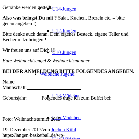
Getränke werden gestellt.
U14-Jungen
Also was bringst Du mit ?
Salat, Kuchen, Brezeln etc. – bitte
genau angeben !)
U12-Jungen
Bitte denke auch daran, Dein eigenes Besteck, eigene Teller und
Becher mitzubringen !
Wir freuen uns auf Dich !!!
U10-Jungen
Eure Weihnachtsengel & Weihnachtsmänner
BEI DER ANMELDUNG BITTE FOLGENDES ANGEBEN.
Weibliche Jugend
Name:
Mannschaft:
U18-Mädchen
Geburtsjahr:
Folgendes trage ich zum Buffet bei:
U16-Mädchen
Foto: Weihnachtsturnier 2015
19. Dezember 2017
/
von
Jochen Kühl
https://langen-basketball.de/wp-