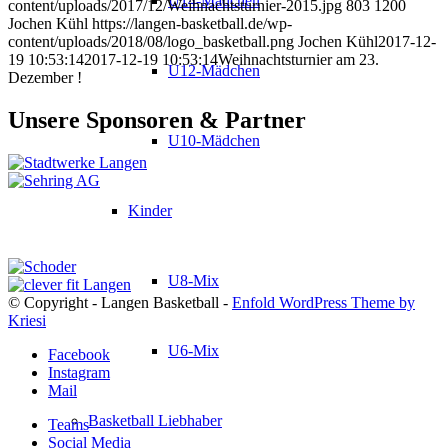
U14-Mädchen
content/uploads/2017/12/Weihnachtsturnier-2015.jpg
803
1200
Jochen Kühl
https://langen-basketball.de/wp-
content/uploads/2018/08/logo_basketball.png
Jochen Kühl
2017-12-
19 10:53:14
2017-12-19 10:53:14
Weihnachtsturnier am 23.
U12-Mädchen
Dezember !
Unsere Sponsoren & Partner
U10-Mädchen
Kinder
U8-Mix
© Copyright - Langen Basketball -
Enfold WordPress Theme by
Kriesi
U6-Mix
Facebook
Instagram
Mail
Basketball Liebhaber
Teams
Social Media