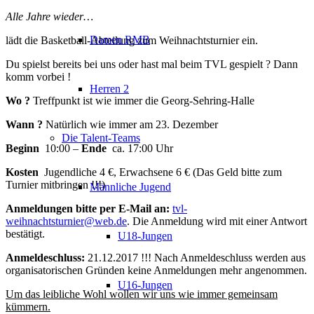
Alle Jahre wieder…
Damen RMB
lädt die Basketball-Abteilung zum Weihnachtsturnier ein.
Du spielst bereits bei uns oder hast mal beim TVL gespielt ? Dann
komm vorbei !
Herren 2
Wo ?
Treffpunkt ist wie immer die Georg-Sehring-Halle
Wann ?
Natürlich wie immer am 23. Dezember
Die Talent-Teams
Beginn
10:00 –
Ende
ca. 17:00 Uhr
Kosten
Jugendliche 4 €, Erwachsene 6 € (Das Geld bitte zum
Turnier mitbringen !!!)
Männliche Jugend
Anmeldungen bitte per E-Mail an:
tvl-
weihnachtsturnier@web.de
. Die Anmeldung wird mit einer Antwort
bestätigt.
U18-Jungen
Anmeldeschluss:
21.12.2017 !!! Nach Anmeldeschluss werden aus
organisatorischen Gründen keine Anmeldungen mehr angenommen.
U16-Jungen
Um das leibliche Wohl wollen wir uns wie immer gemeinsam
kümmern.