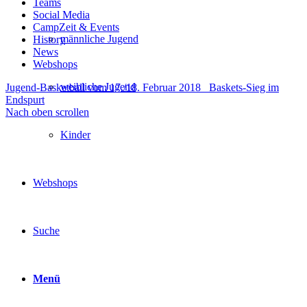
Teams
Social Media
CampZeit & Events
männliche Jugend
History
News
Webshops
weibliche Jugend
Jugend-Basketball vom 17./18. Februar 2018
Baskets-Sieg im
Endspurt
Nach oben scrollen
Kinder
Webshops
Suche
Menü