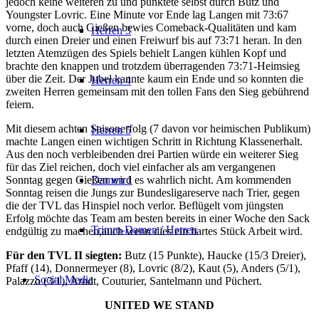
jedoch keine weiteren zu und punktete selbst durch Butz und
Youngster Lovric. Eine Minute vor Ende lag Langen mit 73:67
vorne, doch auch Gießen bewies Comeback-Qualitäten und kam
Herren 3
durch einen Dreier und einen Freiwurf bis auf 73:71 heran. In den
letzten Atemzügen des Spiels behielt Langen kühlen Kopf und
brachte den knappen und trotzdem überragenden 73:71-Heimsieg
über die Zeit. Der Jubel kannte kaum ein Ende und so konnten die
Herren 4
zweiten Herren gemeinsam mit den tollen Fans den Sieg gebührend
feiern.
Mit diesem achten Saisonerfolg (7 davon vor heimischen Publikum)
Herren 5
machte Langen einen wichtigen Schritt in Richtung Klassenerhalt.
Aus den noch verbleibenden drei Partien würde ein weiterer Sieg
für das Ziel reichen, doch viel einfacher als am vergangenen
Sonntag gegen Gießen wird es wahrlich nicht. Am kommenden
Damen 1
Sonntag reisen die Jungs zur Bundesligareserve nach Trier, gegen
die der TVL das Hinspiel noch verlor. Beflügelt vom jüngsten
Erfolg möchte das Team am besten bereits in einer Woche den Sack
Trimm-Damen / Herren
endgültig zu machen,auch wenn dies ein hartes Stück Arbeit wird.
Für den TVL II siegten:
Butz (15 Punkte), Haucke (15/3 Dreier),
Pfaff (14), Donnermeyer (8), Lovric (8/2), Kaut (5), Anders (5/1),
Social Media
Palazzo (3/1), Arndt, Couturier, Santelmann und Püchert.
UNITED WE STAND