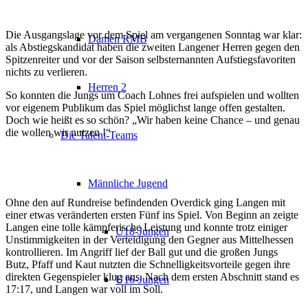
Die Ausgangslage vor dem Spiel am vergangenen Sonntag war klar:
Damen RMB
als Abstiegskandidat haben die zweiten Langener Herren gegen den
Spitzenreiter und vor der Saison selbsternannten Aufstiegsfavoriten
nichts zu verlieren.
Herren 2
So konnten die Jungs um Coach Lohnes frei aufspielen und wollten
vor eigenem Publikum das Spiel möglichst lange offen gestalten.
Doch wie heißt es so schön? „Wir haben keine Chance – und genau
die wollen wir nutzen !“
Die Talent-Teams
Männliche Jugend
Ohne den auf Rundreise befindenden Overdick ging Langen mit
einer etwas veränderten ersten Fünf ins Spiel. Von Beginn an zeigte
Langen eine tolle kämpferische Leistung und konnte trotz einiger
U18-Jungen
Unstimmigkeiten in der Verteidigung den Gegner aus Mittelhessen
kontrollieren. Im Angriff lief der Ball gut und die großen Jungs
Butz, Pfaff und Kaut nutzten die Schnelligkeitsvorteile gegen ihre
direkten Gegenspieler klug aus. Nach dem ersten Abschnitt stand es
U16-Jungen
17:17, und Langen war voll im Soll.