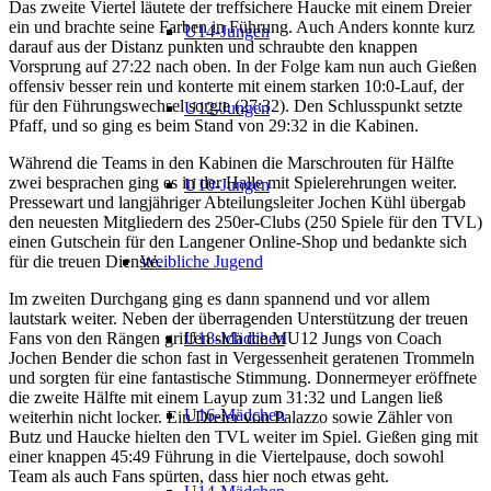
Das zweite Viertel läutete der treffsichere Haucke mit einem Dreier
ein und brachte seine Farben in Führung. Auch Anders konnte kurz
U14-Jungen
darauf aus der Distanz punkten und schraubte den knappen
Vorsprung auf 27:22 nach oben. In der Folge kam nun auch Gießen
offensiv besser rein und konterte mit einem starken 10:0-Lauf, der
für den Führungswechsel sorgte (27:32). Den Schlusspunkt setzte
U12-Jungen
Pfaff, und so ging es beim Stand von 29:32 in die Kabinen.
Während die Teams in den Kabinen die Marschrouten für Hälfte
zwei besprachen ging es in der Halle mit Spielerehrungen weiter.
U10-Jungen
Pressewart und langjähriger Abteilungsleiter Jochen Kühl übergab
den neuesten Mitgliedern des 250er-Clubs (250 Spiele für den TVL)
einen Gutschein für den Langener Online-Shop und bedankte sich
für die treuen Dienste.
Weibliche Jugend
Im zweiten Durchgang ging es dann spannend und vor allem
lautstark weiter. Neben der überragenden Unterstützung der treuen
Fans von den Rängen griffen sich die MU12 Jungs von Coach
U18-Mädchen
Jochen Bender die schon fast in Vergessenheit geratenen Trommeln
und sorgten für eine fantastische Stimmung. Donnermeyer eröffnete
die zweite Hälfte mit einem Layup zum 31:32 und Langen ließ
U16-Mädchen
weiterhin nicht locker. Ein Dreier von Palazzo sowie Zähler von
Butz und Haucke hielten den TVL weiter im Spiel. Gießen ging mit
einer knappen 45:49 Führung in die Viertelpause, doch sowohl
Team als auch Fans spürten, dass hier noch etwas geht.