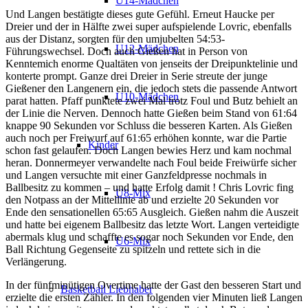
U14-Mädchen
Und Langen bestätigte dieses gute Gefühl. Erneut Haucke per
Dreier und der in Hälfte zwei super aufspielende Lovric, ebenfalls
aus der Distanz, sorgten für den umjubelten 54:53-
U12-Mädchen
Führungswechsel. Doch auch Gießen hat in Person von
Kenntemich enorme Qualtäten von jenseits der Dreipunktelinie und
konterte prompt. Ganze drei Dreier in Serie streute der junge
Gießener den Langenern ein, die jedoch stets die passende Antwort
U10-Mädchen
parat hatten. Pfaff punktete zwei Mal trotz Foul und Butz behielt an
der Linie die Nerven. Dennoch hatte Gießen beim Stand von 61:64
knappe 90 Sekunden vor Schluss die besseren Karten. Als Gießen
auch noch per Freiwurf auf 61:65 erhöhen konnte, war die Partie
Kinder
schon fast gelaufen. Doch Langen bewies Herz und kam nochmal
heran. Donnermeyer verwandelte nach Foul beide Freiwürfe sicher
und Langen versuchte mit einer Ganzfeldpresse nochmals in
Ballbesitz zu kommen – und hatte Erfolg damit ! Chris Lovric fing
U8-Mix
den Notpass an der Mittellinie ab und erzielte 20 Sekunden vor
Ende den sensationellen 65:65 Ausgleich. Gießen nahm die Auszeit
und hatte bei eigenem Ballbesitz das letzte Wort. Langen verteidigte
abermals klug und schaffte es sogar noch Sekunden vor Ende, den
U6-Mix
Ball Richtung Gegenseite zu spitzeln und rettete sich in die
Verlängerung.
In der fünfminütigen Overtime hatte der Gast den besseren Start und
Basketball Liebhaber
erzielte die ersten Zähler. In den folgenden vier Minuten ließ Langen