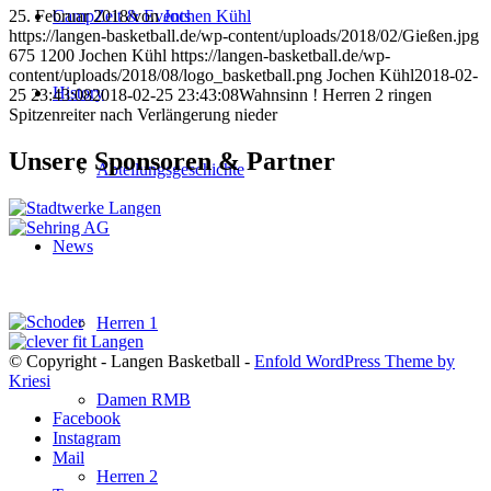
25. Februar 2018
/
von
Jochen Kühl
CampZeit & Events
https://langen-basketball.de/wp-content/uploads/2018/02/Gießen.jpg
675
1200
Jochen Kühl
https://langen-basketball.de/wp-
content/uploads/2018/08/logo_basketball.png
Jochen Kühl
2018-02-
History
25 23:43:08
2018-02-25 23:43:08
Wahnsinn ! Herren 2 ringen
Spitzenreiter nach Verlängerung nieder
Unsere Sponsoren & Partner
Abteilungsgeschichte
News
Herren 1
© Copyright - Langen Basketball -
Enfold WordPress Theme by
Kriesi
Damen RMB
Facebook
Instagram
Mail
Herren 2