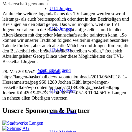
Meisterschaft gewonnen.
U14-Jungen
Zahlreiche weitere Jugend-Teams des TV Langen werden sowohl
leistungs- als auch breitensportlich orientiert in den Bezirksligen und
Kreisligen an den Start gehen. Das wird möglich, weil die TVL-
U12-Jungen
Jugend vor allem in der Breite sehr gut aufgestellt ist und in allen
Altersklassen mit doppelter Mannschaftsstärke trainieren kann. „So
können wir unserer Tradition folgend weiterhin engagiert besondere
Talente fördern, aber auch alle die Mädchen und Jungen fördern, die
U10-Jungen
den Basketball eher breitensportlich betreiben wollen,“ freut sich
Abteilungsleiter Georg Dinca über diese Möglichkeiten der TVL-
Basketball-Jugend.
Weibliche Jugend
28. Mai 2019
/
von
Jochen Kühl
https://langen-basketball.de/wp-content/uploads/2019/05/MU18_1-
Hessenmeister.jpeg
960
1280
Jochen Kühl
https://langen-
basketball.de/wp-content/uploads/2018/08/logo_basketball.png
U18-Mädchen
Jochen Kühl
2019-05-28 11:04:56
2019-05-28 11:04:56
TV Langen
in nahezu allen Oberligen vertreten
Unsere Sponsoren & Partner
U16-Mädchen