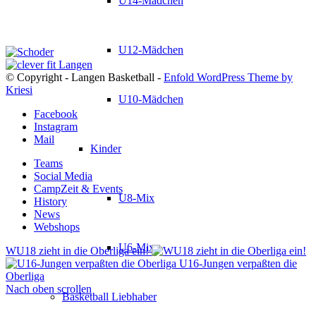
U14-Mädchen
U12-Mädchen
© Copyright - Langen Basketball -
Enfold WordPress Theme by
Kriesi
U10-Mädchen
Facebook
Instagram
Mail
Kinder
Teams
Social Media
CampZeit & Events
U8-Mix
History
News
Webshops
U6-Mix
WU18 zieht in die Oberliga ein!
U16-Jungen verpaßten die
Oberliga
Nach oben scrollen
Basketball Liebhaber