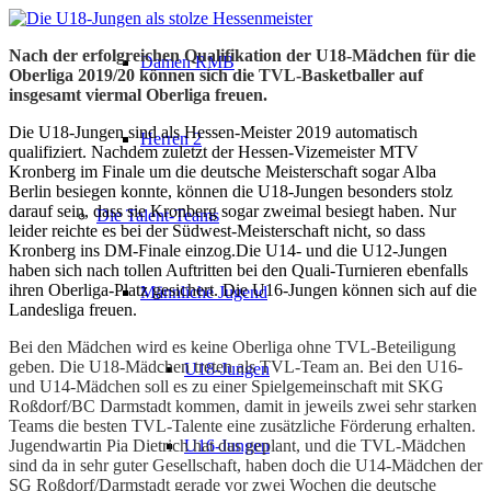
Nach der erfolgreichen Qualifikation der U18-Mädchen für die
Damen RMB
Oberliga 2019/20 können sich die TVL-Basketballer auf
insgesamt viermal Oberliga freuen.
Die U18-Jungen sind als Hessen-Meister 2019 automatisch
Herren 2
qualifiziert. Nachdem zuletzt der Hessen-Vizemeister MTV
Kronberg im Finale um die deutsche Meisterschaft sogar Alba
Berlin besiegen konnte, können die U18-Jungen besonders stolz
darauf sein, dass sie Kronberg sogar zweimal besiegt haben. Nur
Die Talent-Teams
leider reichte es bei der Südwest-Meisterschaft nicht, so dass
Kronberg ins DM-Finale einzog.Die U14- und die U12-Jungen
haben sich nach tollen Auftritten bei den Quali-Turnieren ebenfalls
ihren Oberliga-Platz gesichert. Die U16-Jungen können sich auf die
Männliche Jugend
Landesliga freuen.
Bei den Mädchen wird es keine Oberliga ohne TVL-Beteiligung
geben. Die U18-Mädchen treten als TVL-Team an. Bei den U16-
U18-Jungen
und U14-Mädchen soll es zu einer Spielgemeinschaft mit SKG
Roßdorf/BC Darmstadt kommen, damit in jeweils zwei sehr starken
Teams die besten TVL-Talente eine zusätzliche Förderung erhalten.
Jugendwartin Pia Dietrich hat das geplant, und die TVL-Mädchen
U16-Jungen
sind da in sehr guter Gesellschaft, haben doch die U14-Mädchen der
SG Roßdorf/Darmstadt gerade vor zwei Wochen die deutsche