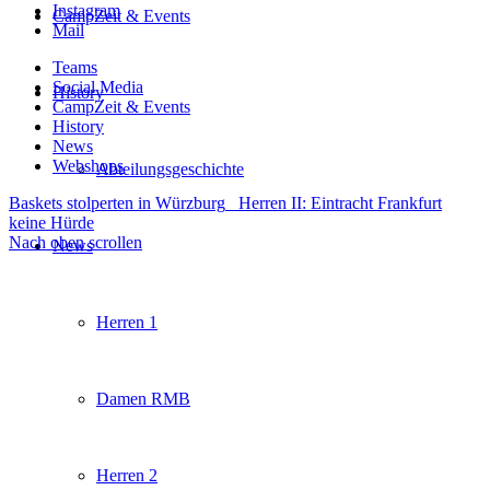
Instagram
CampZeit & Events
Mail
Teams
Social Media
History
CampZeit & Events
History
News
Webshops
Abteilungsgeschichte
Baskets stolperten in Würzburg
Herren II: Eintracht Frankfurt
keine Hürde
Nach oben scrollen
News
Herren 1
Damen RMB
Herren 2