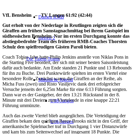
VfL Bensheim – TV Langen 61:92 (42:44)
Damen RMB
Gut erholt von der Niederlage in Reutlingen zeigten sich die
Giraffen am frühen Samstagnachmittag bei ihrem Gastspiel im
südhessischen Bensheim. Nur im ersten Durchgang konnte das
Herren 2
abstiegsbedrohte Team des früheren RMB-Coaches Thorsten
Schulz den spielfreudigen Gästen Paroli bieten
.
Coach Tobias Jahn hatte Philip Jenkins anstelle von Niklas Pons in
Die Talent-Teams
die Starting Five beordert, der sich mit seiner besten Saisonleistung
dafür auch bedankte. Am Ende standen 21 Punkte und 13 Rebounds
für ihn zu Buche. Drei Punktewürfe spielten im ersten Viertel eine
besondere Rolle. Zunächst waren die Giraffen an der Reihe, als
Männliche Jugend
Micha Fuss (zwei) und Risto Vasiljevic dank drei erfolgreicher
Versuche jenseits der 6,25m Marke für eine 6:13 Führung sorgten.
Dann war es der Gastgeber, der den 13:21 Rückstand in der 8.
Minute mit drei Dreiern zum Viertelende in eine knappe 22:21
U18-Jungen
Führung ummünzte.
Auch das zweite Viertel blieb ausgeglichen. Die Verteidigung der
Giraffen bekam den quirligen Reece Brooks nicht in den Griff, der
U16-Jungen
amerikanische Spielmacher traf in Durchgang 1 vier Distanzwürfe
und kam bis zum Seitenwechsel auf insgesamt 18 Punkte. Die