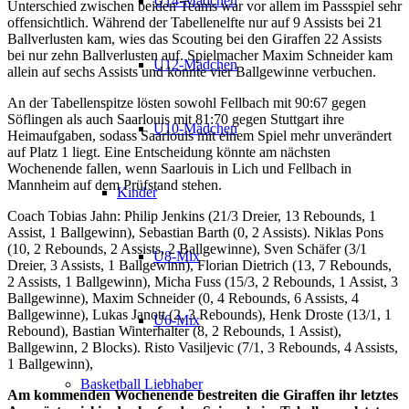
U14-Mädchen
Unterschied zwischen beiden Teams war vor allem im Passspiel sehr
offensichtlich. Während der Tabellenelfte nur auf 9 Assists bei 21
Ballverlusten kam, wies das Scouting bei den Giraffen 22 Assists
bei nur zehn Ballverlusten auf. Spielmacher Maxim Schneider kam
U12-Mädchen
allein auf sechs Assists und konnte vier Ballgewinne verbuchen.
An der Tabellenspitze lösten sowohl Fellbach mit 90:67 gegen
Söflingen als auch Saarlouis mit 81:70 gegen Stuttgart ihre
U10-Mädchen
Heimaufgaben, sodass Saarlouis mit einem Spiel mehr unverändert
auf Platz 1 liegt. Eine Entscheidung könnte am nächsten
Wochenende fallen, wenn Saarlouis in Lich und Fellbach in
Mannheim auf dem Prüfstand stehen.
Kinder
Coach Tobias Jahn: Philip Jenkins (21/3 Dreier, 13 Rebounds, 1
Assist, 1 Ballgewinn), Sebastian Barth (0, 2 Assists). Niklas Pons
(10, 2 Rebounds, 2 Assists, 2 Ballgewinne), Sven Schäfer (3/1
U8-Mix
Dreier, 3 Assists, 1 Ballgewinn), Florian Dietrich (13, 7 Rebounds,
2 Assists, 1 Ballgewinn), Micha Fuss (15/3, 2 Rebounds, 1 Assist, 3
Ballgewinne), Maxim Schneider (0, 4 Rebounds, 6 Assists, 4
Ballgewinne), Lukas Janott (2, 3 Rebounds), Henk Droste (13/1, 1
U6-Mix
Rebound), Bastian Winterhalter (8, 2 Rebounds, 1 Assist),
Ballgewinn, 2 Blocks). Risto Vasiljevic (7/1, 3 Rebounds, 4 Assists,
1 Ballgewinn),
Basketball Liebhaber
Am kommenden Wochenende bestreiten die Giraffen ihr letztes