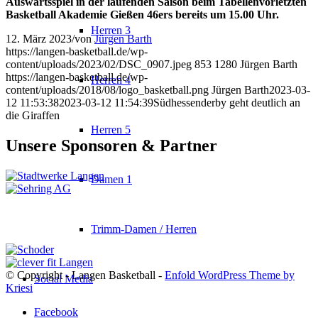
Auswärtsspiel in der laufenden Saison beim Tabellenvorletzten
Basketball Akademie Gießen 46ers bereits um 15.00 Uhr.
Herren 3
12. März 2023
/
von
Jürgen Barth
https://langen-basketball.de/wp-
content/uploads/2023/02/DSC_0907.jpeg
853
1280
Jürgen Barth
https://langen-basketball.de/wp-
Herren 4
content/uploads/2018/08/logo_basketball.png
Jürgen Barth
2023-03-
12 11:53:38
2023-03-12 11:54:39
Südhessenderby geht deutlich an
die Giraffen
Herren 5
Unsere Sponsoren & Partner
Damen 1
Trimm-Damen / Herren
© Copyright - Langen Basketball -
Enfold WordPress Theme by
Social Media
Kriesi
Facebook