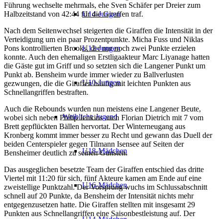
Führung wechselte mehrmals, ehe Sven Schäfer per Dreier zum
Halbzeitstand von 42:44 für die Giraffen traf.
U14-Jungen
Nach dem Seitenwechsel steigerten die Giraffen die Intensität in der
Verteidigung um ein paar Prozentpunkte. Micha Fuss und Niklas
Pons kontrollierten Brooks, der nur noch zwei Punkte erzielen
U12-Jungen
konnte. Auch den ehemaligen Erstligaakteur Marc Liyanage hatten
die Gäste gut im Griff und so setzten sich die Langener Punkt um
Punkt ab. Bensheim wurde immer wieder zu Ballverlusten
U10-Jungen
gezwungen, die die Giraffen häufig mit leichten Punkten aus
Schnellangriffen bestraften.
Auch die Rebounds wurden nun meistens eine Langener Beute,
Weibliche Jugend
wobei sich neben Philip Jenkins auch Florian Dietrich mit 7 vom
Brett gepflückten Bällen hervortat. Der Winterneugang aus
Kronberg kommt immer besser zu Recht und gewann das Duell der
beiden Centerspieler gegen Tilmann Isensee auf Seiten der
U18-Mädchen
Bensheimer deutlich zu seinen Gunsten.
Das ausgeglichen besetzte Team der Giraffen entschied das dritte
Viertel mit 11:20 für sich, fünf Akteure kamen am Ende auf eine
U16-Mädchen
zweistellige Punktzahl. Der Vorsprung wuchs im Schlussabschnitt
schnell auf 20 Punkte, da Bensheim der Intensität nichts mehr
entgegenzusetzen hatte. Die Giraffen stellten mit insgesamt 29
Punkten aus Schnellangriffen eine Saisonbestleistung auf. Der