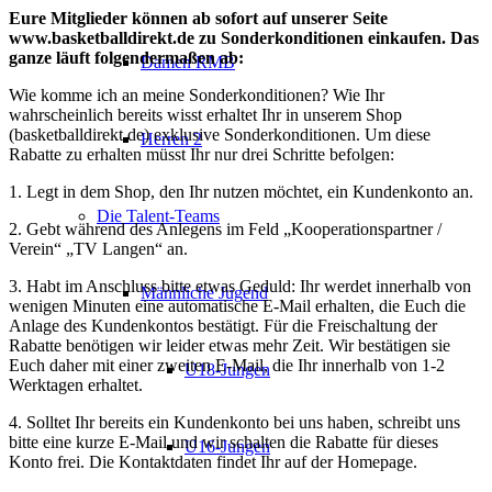
Eure Mitglieder können ab sofort auf unserer Seite
www.basketballdirekt.de zu Sonderkonditionen einkaufen. Das
ganze läuft folgendermaßen ab:
Damen RMB
Wie komme ich an meine Sonderkonditionen? Wie Ihr
wahrscheinlich bereits wisst erhaltet Ihr in unserem Shop
(basketballdirekt.de) exklusive Sonderkonditionen. Um diese
Herren 2
Rabatte zu erhalten müsst Ihr nur drei Schritte befolgen:
1. Legt in dem Shop, den Ihr nutzen möchtet, ein Kundenkonto an.
Die Talent-Teams
2. Gebt während des Anlegens im Feld „Kooperationspartner /
Verein“ „TV Langen“ an.
3. Habt im Anschluss bitte etwas Geduld: Ihr werdet innerhalb von
Männliche Jugend
wenigen Minuten eine automatische E-Mail erhalten, die Euch die
Anlage des Kundenkontos bestätigt. Für die Freischaltung der
Rabatte benötigen wir leider etwas mehr Zeit. Wir bestätigen sie
Euch daher mit einer zweiten E-Mail, die Ihr innerhalb von 1-2
U18-Jungen
Werktagen erhaltet.
4. Solltet Ihr bereits ein Kundenkonto bei uns haben, schreibt uns
bitte eine kurze E-Mail und wir schalten die Rabatte für dieses
U16-Jungen
Konto frei. Die Kontaktdaten findet Ihr auf der Homepage.