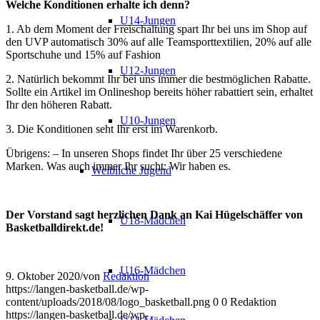
Welche Konditionen erhalte ich denn?
U14-Jungen
1. Ab dem Moment der Freischaltung spart Ihr bei uns im Shop auf
den UVP automatisch 30% auf alle Teamsporttextilien, 20% auf alle
Sportschuhe und 15% auf Fashion
U12-Jungen
2. Natürlich bekommt Ihr bei uns immer die bestmöglichen Rabatte.
Sollte ein Artikel im Onlineshop bereits höher rabattiert sein, erhaltet
Ihr den höheren Rabatt.
U10-Jungen
3. Die Konditionen seht Ihr erst im Warenkorb.
Übrigens: – In unseren Shops findet Ihr über 25 verschiedene
Marken. Was auch immer Ihr sucht: Wir haben es.
Weibliche Jugend
Der Vorstand sagt herzlichen Dank an Kai Hügelschäffer von
U18-Mädchen
Basketballdirekt.de!
U16-Mädchen
9. Oktober 2020
/
von
Redaktion
https://langen-basketball.de/wp-
content/uploads/2018/08/logo_basketball.png
0
0
Redaktion
https://langen-basketball.de/wp-