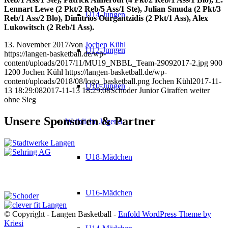
Lennart Lewe (2 Pkt/2 Reb/5 Ass/1 Ste), Julian Smuda (2 Pkt/3
U14-Jungen
Reb/1 Ass/2 Blo), Dimitrios Ourgantzidis (2 Pkt/1 Ass), Alex
Lukowitsch (2 Reb/1 Ass).
13. November 2017
/
von
Jochen Kühl
U12-Jungen
https://langen-basketball.de/wp-
content/uploads/2017/11/MU19_NBBL_Team-29092017-2.jpg
900
1200
Jochen Kühl
https://langen-basketball.de/wp-
content/uploads/2018/08/logo_basketball.png
Jochen Kühl
2017-11-
U10-Jungen
13 18:29:08
2017-11-13 18:29:08
Schoder Junior Giraffen weiter
ohne Sieg
Unsere Sponsoren & Partner
Weibliche Jugend
U18-Mädchen
U16-Mädchen
© Copyright - Langen Basketball -
Enfold WordPress Theme by
Kriesi