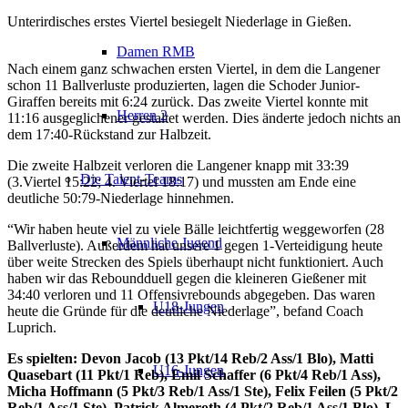
Unterirdisches erstes Viertel besiegelt Niederlage in
Gießen.
Damen RMB
Nach einem ganz schwachen ersten Viertel, in dem die Langener
schon 11 Ballverluste produzierten, lagen die Schoder Junior-
Giraffen bereits mit 6:24 zurück. Das zweite Viertel konnte mit
Herren 2
11:16 ausgeglichener gestaltet werden. Dies änderte jedoch nichts an
dem 17:40-Rückstand zur Halbzeit.
Die zweite Halbzeit verloren die Langener knapp mit 33:39
Die Talent-Teams
(3.Viertel 15:22; 4. Viertel 18:17) und mussten am Ende eine
deutliche 50:79-Niederlage hinnehmen.
“Wir haben
heute
viel zu viele Bälle leichtfertig weggeworfen (28
Männliche Jugend
Ballverluste). Außerdem hat unsere 1 gegen 1-Verteidigung
heute
über weite Strecken des Spiels überhaupt nicht funktioniert. Auch
haben wir das Reboundduell gegen die kleineren Gießener mit
34:40 verloren und 11 Offensivrebounds abgegeben. Das waren
U18-Jungen
heute
die Gründe für die deutliche Niederlage”, befand Coach
Luprich.
Es spielten: Devon Jacob (13 Pkt/14 Reb/2 Ass/1 Blo), Matti
U16-Jungen
Quasebart (11 Pkt/1 Reb), Emil Schaffer (6 Pkt/4 Reb/1 Ass),
Micha Hoffmann (5 Pkt/3 Reb/1 Ass/1 Ste), Felix Feilen (5 Pkt/2
Reb/1 Ass/1 Ste), Patrick Almeroth (4 Pkt/2 Reb/1 Ass/1 Blo), L.