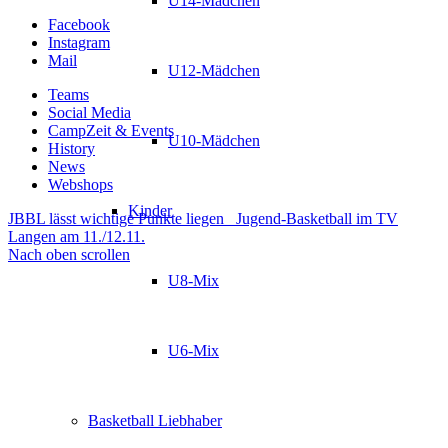
U14-Mädchen
Facebook
Instagram
Mail
U12-Mädchen
Teams
Social Media
CampZeit & Events
U10-Mädchen
History
News
Webshops
Kinder
JBBL lässt wichtige Punkte liegen
Jugend-Basketball im TV
Langen am 11./12.11.
Nach oben scrollen
U8-Mix
U6-Mix
Basketball Liebhaber