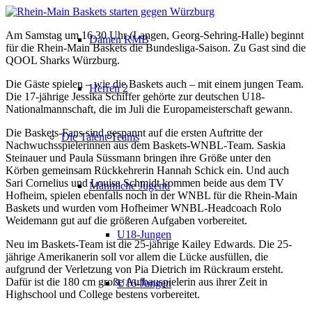
Am Samstag um 16.30 Uhr (Langen, Georg-Sehring-Halle) beginnt
Damen RMB
für die Rhein-Main Baskets die Bundesliga-Saison. Zu Gast sind die
QOOL Sharks Würzburg.
Die Gäste spielen – wie die Baskets auch – mit einem jungen Team.
Herren 2
Die 17-jährige Jessika Schiffer gehörte zur deutschen U18-
Nationalmannschaft, die im Juli die Europameisterschaft gewann.
Die Baskets-Fans sind gespannt auf die ersten Auftritte der
Die Talent-Teams
Nachwuchsspielerinnen aus dem Baskets-WNBL-Team. Saskia
Steinauer und Paula Süssmann bringen ihre Größe unter den
Körben gemeinsam Rückkehrerin Hannah Schick ein. Und auch
Sari Cornelius und Louisa Schmidt kommen beide aus dem TV
Männliche Jugend
Hofheim, spielen ebenfalls noch in der WNBL für die Rhein-Main
Baskets und wurden vom Hofheimer WNBL-Headcoach Rolo
Weidemann gut auf die größeren Aufgaben vorbereitet.
U18-Jungen
Neu im Baskets-Team ist die 25-jährige Kailey Edwards. Die 25-
jährige Amerikanerin soll vor allem die Lücke ausfüllen, die
aufgrund der Verletzung von Pia Dietrich im Rückraum ersteht.
Dafür ist die 180 cm große Aufbauspielerin aus ihrer Zeit in
U16-Jungen
Highschool und College bestens vorbereitet.