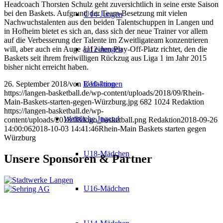
Headcoach Thorsten Schulz geht zuversichtlich in seine erste Saison
bei den Baskets. Aufgrund der Team-Besetzung mit vielen
U14-Jungen
Nachwuchstalenten aus den beiden Talentschuppen in Langen und
in Hofheim bietet es sich an, dass sich der neue Trainer vor allem
auf die Verbesserung der Talente im Zweitligateam konzentrieren
will, aber auch ein Auge auf einen Play-Off-Platz richtet, den die
U12-Jungen
Baskets seit ihrem freiwilligen Rückzug aus Liga 1 im Jahr 2015
bisher nicht erreicht haben.
26. September 2018
/
von
Redaktion
U10-Jungen
https://langen-basketball.de/wp-content/uploads/2018/09/Rhein-
Main-Baskets-starten-gegen-Würzburg.jpg
682
1024
Redaktion
https://langen-basketball.de/wp-
Weibliche Jugend
content/uploads/2018/08/logo_basketball.png
Redaktion
2018-09-26
14:00:06
2018-10-03 14:41:46
Rhein-Main Baskets starten gegen
Würzburg
U18-Mädchen
Unsere Sponsoren & Partner
U16-Mädchen