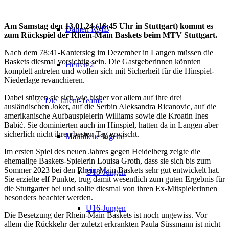
Am Samstag den 13.01.24 (16:45 Uhr in Stuttgart) kommt es
Damen RMB
zum Rückspiel der Rhein-Main Baskets beim MTV Stuttgart.
Nach dem 78:41-Kantersieg im Dezember in Langen müssen die
Baskets diesmal vorsichtig sein. Die Gastgeberinnen könnten
Herren 2
komplett antreten und wollen sich mit Sicherheit für die Hinspiel-
Niederlage revanchieren.
Dabei stützen sie sich wie bisher vor allem auf ihre drei
Die Talent-Teams
ausländischen Joker, auf die Serbin Aleksandra Ricanovic, auf die
amerikanische Aufbauspielerin Williams sowie die Kroatin Ines
Babić. Sie dominierten auch im Hinspiel, hatten da in Langen aber
sicherlich nicht ihren besten Tag erwischt.
Männliche Jugend
Im ersten Spiel des neuen Jahres gegen Heidelberg zeigte die
ehemalige Baskets-Spielerin Louisa Groth, dass sie sich bis zum
Sommer 2023 bei den Rhein-Main Baskets sehr gut entwickelt hat.
U18-Jungen
Sie erzielte elf Punkte, trug damit wesentlich zum guten Ergebnis für
die Stuttgarter bei und sollte diesmal von ihren Ex-Mitspielerinnen
besonders beachtet werden.
U16-Jungen
Die Besetzung der Rhein-Main Baskets ist noch ungewiss. Vor
allem die Rückkehr der zuletzt erkrankten Paula Süssmann ist nicht