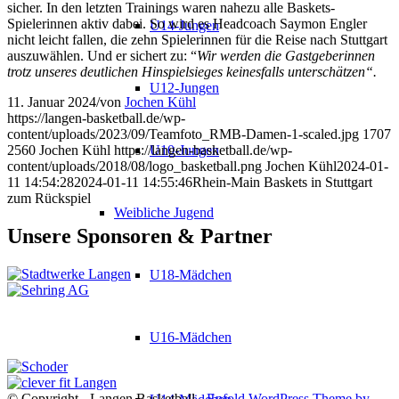
sicher. In den letzten Trainings waren nahezu alle Baskets-
Spielerinnen aktiv dabei. So wird es Headcoach Saymon Engler
U14-Jungen
nicht leicht fallen, die zehn Spielerinnen für die Reise nach Stuttgart
auszuwählen. Und er sichert zu: “
Wir werden die Gastgeberinnen
trotz unseres deutlichen Hinspielsieges keinesfalls unterschätzen“.
U12-Jungen
11. Januar 2024
/
von
Jochen Kühl
https://langen-basketball.de/wp-
content/uploads/2023/09/Teamfoto_RMB-Damen-1-scaled.jpg
1707
2560
Jochen Kühl
https://langen-basketball.de/wp-
U10-Jungen
content/uploads/2018/08/logo_basketball.png
Jochen Kühl
2024-01-
11 14:54:28
2024-01-11 14:55:46
Rhein-Main Baskets in Stuttgart
zum Rückspiel
Weibliche Jugend
Unsere Sponsoren & Partner
U18-Mädchen
U16-Mädchen
© Copyright - Langen Basketball -
Enfold WordPress Theme by