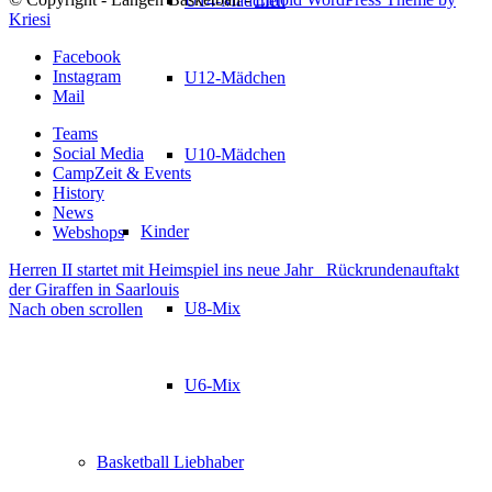
U14-Mädchen
Kriesi
Facebook
Instagram
U12-Mädchen
Mail
Teams
Social Media
U10-Mädchen
CampZeit & Events
History
News
Kinder
Webshops
Herren II startet mit Heimspiel ins neue Jahr
Rückrundenauftakt
der Giraffen in Saarlouis
U8-Mix
Nach oben scrollen
U6-Mix
Basketball Liebhaber