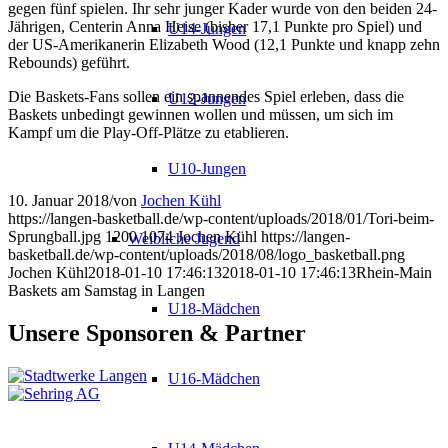
gegen fünf spielen. Ihr sehr junger Kader wurde von den beiden 24-
Jährigen, Centerin Anna Heise (bisher 17,1 Punkte pro Spiel) und
U14-Jungen
der US-Amerikanerin Elizabeth Wood (12,1 Punkte und knapp zehn
Rebounds) geführt.
Die Baskets-Fans sollen ein spannendes Spiel erleben, dass die
U12-Jungen
Baskets unbedingt gewinnen wollen und müssen, um sich im
Kampf um die Play-Off-Plätze zu etablieren.
U10-Jungen
10. Januar 2018
/
von
Jochen Kühl
https://langen-basketball.de/wp-content/uploads/2018/01/Tori-beim-
Sprungball.jpg
1200
1074
Jochen Kühl
https://langen-
Weibliche Jugend
basketball.de/wp-content/uploads/2018/08/logo_basketball.png
Jochen Kühl
2018-01-10 17:46:13
2018-01-10 17:46:13
Rhein-Main
Baskets am Samstag in Langen
U18-Mädchen
Unsere Sponsoren & Partner
U16-Mädchen