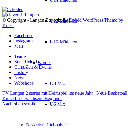
U14-Mädchen
© Copyright - Langen Basketball -
Enfold WordPress Theme by
U12-Mädchen
Kriesi
Facebook
Instagram
U10-Mädchen
Mail
Teams
Social Media
Kinder
CampZeit & Events
History
News
Webshops
U8-Mix
TV Langen 2 startet mit Heimspiel ins neue Jahr
Neue Basketball-
Kurse für erwachsene Beginner
Nach oben scrollen
U6-Mix
Basketball Liebhaber