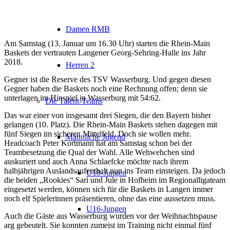
Damen RMB
Am Samstag (13. Januar um 16.30 Uhr) starten die Rhein-Main
Baskets der vertrauten Langener Georg-Sehring-Halle ins Jahr
2018.
Herren 2
Gegner ist die Reserve des TSV Wasserburg. Und gegen diesen
Gegner haben die Baskets noch eine Rechnung offen; denn sie
unterlagen im Hinspiel in Wasserburg mit 54:62.
Die Talent-Teams
Das war einer von insgesamt drei Siegen, die den Bayern bisher
gelangen (10. Platz). Die Rhein-Main Baskets stehen dagegen mit
fünf Siegen im sicheren Mittelfeld. Doch sie wollen mehr.
Männliche Jugend
Headcoach Peter Kortmann hat am Samstag schon bei der
Teambesetzung die Qual der Wahl. Alle Wehwehchen sind
auskuriert und auch Anna Schlaefcke möchte nach ihrem
halbjährigen Auslandsaufenthalt nun ins Team einsteigen. Da jedoch
U18-Jungen
die beiden „Rookies“ Sari und Jule in Hofheim im Regionalligateam
eingesetzt werden, können sich für die Baskets in Langen immer
noch elf Spielerinnen präsentieren, ohne das eine aussetzen muss.
U16-Jungen
Auch die Gäste aus Wasserburg wurden vor der Weihnachtspause
arg gebeutelt. Sie konnten zumeist im Training nicht einmal fünf