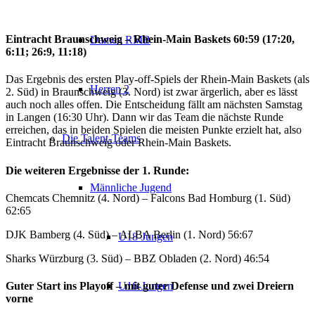
Eintracht Braunschweig – Rhein-Main Baskets 60:59 (17:20,
Damen RMB
6:11;
26:9, 11:18)
Das Ergebnis des ersten Play-off-Spiels der Rhein-Main Baskets (als
Herren 2
2. Süd) in Braunschweig (3. Nord) ist zwar ärgerlich, aber es lässt
auch noch alles offen. Die Entscheidung fällt am nächsten Samstag
in Langen (16:30 Uhr). Dann wir das Team die nächste Runde
erreichen, das in beiden Spielen die meisten Punkte erzielt hat, also
Die Talent-Teams
Eintracht Braunschweig oder Rhein-Main Baskets.
Die weiteren Ergebnisse der 1. Runde:
Männliche Jugend
Chemcats Chemnitz (4. Nord) – Falcons Bad Homburg (1. Süd)
62:65
DJK Bamberg (4. Süd) – ALBA Berlin (1. Nord) 56:67
U18-Jungen
Sharks Würzburg (3. Süd) – BBZ Obladen (2. Nord) 46:54
U16-Jungen
Guter Start ins Playoff – mit guter Defense und zwei Dreiern
vorne