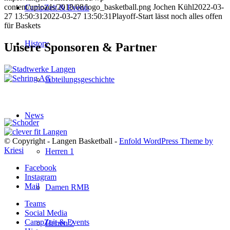
content/uploads/2018/08/logo_basketball.png
Jochen Kühl
2022-03-
CampZeit & Events
27 13:50:31
2022-03-27 13:50:31
Playoff-Start lässt noch alles offen
für Baskets
History
Unsere Sponsoren & Partner
Abteilungsgeschichte
News
© Copyright - Langen Basketball -
Enfold WordPress Theme by
Kriesi
Herren 1
Facebook
Instagram
Mail
Damen RMB
Teams
Social Media
CampZeit & Events
Herren 2