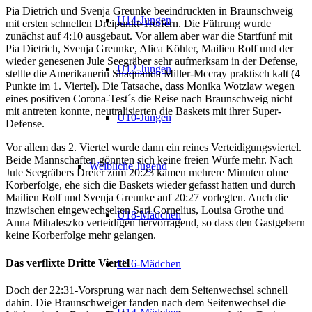
Pia Dietrich und Svenja Greunke beeindruckten in Braunschweig
U14-Jungen
mit ersten schnellen Dreipunkt-Treffern. Die Führung wurde
zunächst auf 4:10 ausgebaut. Vor allem aber war die Startfünf mit
Pia Dietrich, Svenja Greunke, Alica Köhler, Mailien Rolf und der
wieder genesenen Jule Seegräber sehr aufmerksam in der Defense,
U12-Jungen
stellte die Amerikanerin Shaquanda Miller-Mccray praktisch kalt (4
Punkte im 1. Viertel). Die Tatsache, dass Monika Wotzlaw wegen
eines positiven Corona-Test´s die Reise nach Braunschweig nicht
mit antreten konnte, neutralisierten die Baskets mit ihrer Super-
U10-Jungen
Defense.
Vor allem das 2. Viertel wurde dann ein reines Verteidigungsviertel.
Beide Mannschaften gönnten sich keine freien Würfe mehr. Nach
Weibliche Jugend
Jule Seegräbers Dreier zum 20:23 kamen mehrere Minuten ohne
Korberfolge, ehe sich die Baskets wieder gefasst hatten und durch
Mailien Rolf und Svenja Greunke auf 20:27 vorlegten. Auch die
inzwischen eingewechselten Sari Cornelius, Louisa Grothe und
U18-Mädchen
Anna Mihaleszko verteidigen hervorragend, so dass den Gastgebern
keine Korberfolge mehr gelangen.
Das verflixte Dritte Viertel
U16-Mädchen
Doch der 22:31-Vorsprung war nach dem Seitenwechsel schnell
dahin. Die Braunschweiger fanden nach dem Seitenwechsel die