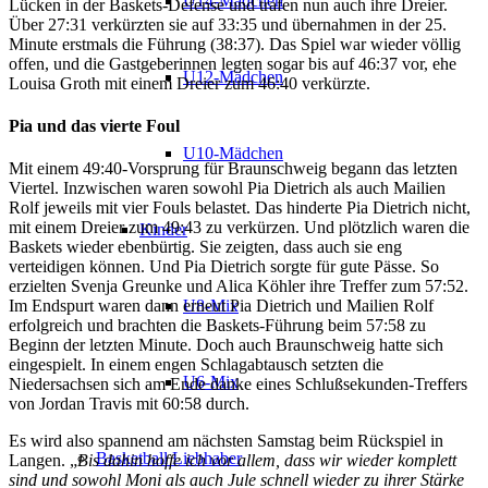
U14-Mädchen
Lücken in der Baskets-Defense und trafen nun auch ihre Dreier.
Über 27:31 verkürzten sie auf 33:35 und übernahmen in der 25.
Minute erstmals die Führung (38:37). Das Spiel war wieder völlig
offen, und die Gastgeberinnen legten sogar bis auf 46:37 vor, ehe
U12-Mädchen
Louisa Groth mit einem Dreier zum 46:40 verkürzte.
Pia und das vierte Foul
U10-Mädchen
Mit einem 49:40-Vorsprung für Braunschweig begann das letzten
Viertel. Inzwischen waren sowohl Pia Dietrich als auch Mailien
Rolf jeweils mit vier Fouls belastet. Das hinderte Pia Dietrich nicht,
mit einem Dreier zum 49:43 zu verkürzen. Und plötzlich waren die
Kinder
Baskets wieder ebenbürtig. Sie zeigten, dass auch sie eng
verteidigen können. Und Pia Dietrich sorgte für gute Pässe. So
erzielten Svenja Greunke und Alica Köhler ihre Treffer zum 57:52.
U8-Mix
Im Endspurt waren dann erneut Pia Dietrich und Mailien Rolf
erfolgreich und brachten die Baskets-Führung beim 57:58 zu
Beginn der letzten Minute. Doch auch Braunschweig hatte sich
eingespielt. In einem engen Schlagabtausch setzten die
U6-Mix
Niedersachsen sich am Ende danke eines Schlußsekunden-Treffers
von Jordan Travis mit 60:58 durch.
Es wird also spannend am nächsten Samstag beim Rückspiel in
Basketball Liebhaber
Langen. „
Bis dahin hoffe ich vor allem, dass wir wieder komplett
sind und sowohl Moni als auch Jule schnell wieder zu ihrer Stärke