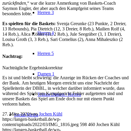
zurückfinden,
“ war die kurze Anmerkung von Baskets-Coach
Saymon Engler, der aber auch den Kampfgeist seines Teams
Herren 3
besonders lobte.
Es spielten für die Baskets:
Svenja Greunke (23 Punkte, 2 Dreier,
13 Rebounds), Pia Dietrich (12, 3 Dreier, 8 Reb.), Mailien Rolf (4,
Herren 4
14 Reb.), Alica Köhler (11, 2 Reb.), Jule Seegräber (3, 1 Dreier),
Louisa Groth (3, 3 Reb.), Sari Cornelius (2), Anna Mihaleszko (2
Reb.).
Herren 5
Nachtrag:
Nachträgliche Ergebniskorrektur
Damen 1
Es ist und bleibt schwierig: die Anzeige im Rücken der Coaches und
der Bank. Am heutigen Morgen erreicht uns eine Nachricht der
Spielleiterin der DBBL, in welcher darüber informiert wurde, dass
während des Spiels am Kampfgericht Fehler aufgetreten sind und
Trimm-Damen / Herren
unsere Baskets das Spiel am Ende doch nur mit einem Punkt
verloren haben.
27. März 2022
/
von
Jochen Kühl
Social Media
https://langen-basketball.de/wp-
content/uploads/2022/03/IMG_1816.jpeg
598
460
Jochen Kühl
https://langen-basketball.de/wp-