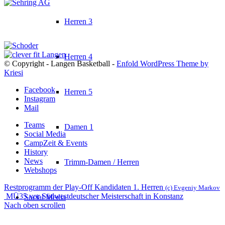
Herren 3
Herren 4
© Copyright - Langen Basketball -
Enfold WordPress Theme by
Kriesi
Facebook
Herren 5
Instagram
Mail
Teams
Damen 1
Social Media
CampZeit & Events
History
News
Trimm-Damen / Herren
Webshops
Restprogramm der Play-Off Kandidaten 1. Herren
(c) Evgeniy Markov
MÜ35 vor Südwestdeutscher Meisterschaft in Konstanz
Social Media
Nach oben scrollen