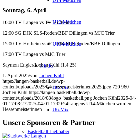
U14-Mädchen
Sonntag, 6. April
U12-Mädchen
10:00 TV Langen vs TV Hofheim
12:00 SG DJK SLS-Roden/BBF Dillingen vs MJC Trier
15:00 TV Hofheim vs SG DJK SLS-Roden/BBF Dillingen
U10-Mädchen
17:00 TV Langen vs MJC Trier
Saymon Engler/Jochen Kühl (1.4.25)
Kinder
1. April 2025
/
von
Jochen Kühl
https://langen-basketball.de/wp-
content/uploads/2025/04/Hessenmeisterinnen2025.jpeg
720
960
U8-Mix
Jochen Kühl
https://langen-basketball.de/wp-
content/uploads/2018/08/logo_basketball.png
Jochen Kühl
2025-04-
01 17:08:27
2025-04-01 17:09:54
Langens U14-Mädchen wurden
Hessenmeisterinnen
U6-Mix
Unsere Sponsoren & Partner
Basketball Liebhaber