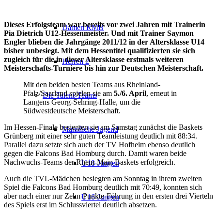
Dieses Erfolgsteam war bereits vor zwei Jahren mit Trainerin
Damen RMB
Pia Dietrich U12-Hessenmeister. Und mit Trainer Saymon
Engler blieben die Jahrgänge 2011/12 in der Altersklasse U14
bisher unbesiegt. Mit dem Hessentitel qualifizierten sie sich
zugleich für die in dieser Altersklasse erstmals weiteren
Herren 2
Meisterschafts-Turniere bis hin zur Deutschen Meisterschaft.
Mit den beiden besten Teams aus Rheinland-
Pfalz/Saarland spielen sie am
5./6. April
, erneut in
Die Talent-Teams
Langens Georg-Sehring-Halle, um die
Südwestdeutsche Meisterschaft.
Im Hessen-Finale besiegten sie am Samstag zunächst die Baskets
Männliche Jugend
Grünberg mit einer sehr guten Teamleistung deutlich mit 88:34.
Parallel dazu setzte sich auch der TV Hofheim ebenso deutlich
gegen die Falcons Bad Homburg durch. Damit waren beide
Nachwuchs-Teams der Rhein-Main Baskets erfolgreich.
U18-Jungen
Auch die TVL-Mädchen besiegten am Sonntag in ihrem zweiten
Spiel die Falcons Bad Homburg deutlich mit 70:49, konnten sich
aber nach einer nur Zehn-Punkte-Führung in den ersten drei Vierteln
U16-Jungen
des Spiels erst im Schlussviertel deutlich absetzen.