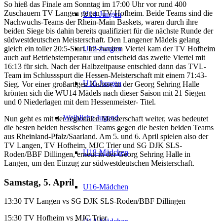
So hieß das Finale am Sonntag im 17:00 Uhr vor rund 400
Zuschauern TV Langen gegen TV Hofheim. Beide Teams sind die
U14-Jungen
Nachwuchs-Teams der Rhein-Main Baskets, waren durch ihre
beiden Siege bis dahin bereits qualifiziert für die nächste Runde der
südwestdeutschen Meisterschaft. Den Langener Mädels gelang
gleich ein toller 20:5-Start. Im zweiten Viertel kam der TV Hofheim
U12-Jungen
auch auf Betriebstemperatur und entscheid das zweite Viertel mit
16:13 für sich. Nach der Halbzeitpause entschied dann das TVL-
Team im Schlussspurt die Hessen-Meisterschaft mit einem 71:43-
U10-Jungen
Sieg. Vor einer großartigen Kulisse in der Georg Sehring Halle
krönten sich die WU14 Mädels nach dieser Saison mit 21 Siegen
und 0 Niederlagen mit dem Hessenmeister- Titel.
Weibliche Jugend
Nun geht es mit der regionalen Meisterschaft weiter, was bedeutet
die besten beiden hessischen Teams gegen die besten beiden Teams
aus Rheinland-Pfalz/Saarland. Am 5. und 6. April spielen also der
TV Langen, TV Hofheim, MJC Trier und SG DJK SLS-
U18-Mädchen
Roden/BBF Dillingen, erneut in der Georg Sehring Halle in
Langen, um den Einzug zur südwestdeutschen Meisterschaft.
Samstag, 5. April
U16-Mädchen
13:30 TV Langen vs SG DJK SLS-Roden/BBF Dillingen
15:30 TV Hofheim vs MJC Trier