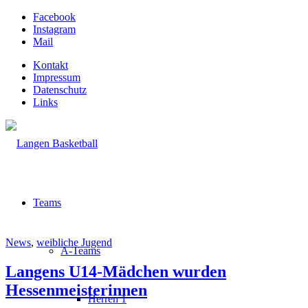
Facebook
Instagram
Mail
Kontakt
Impressum
Datenschutz
Links
Teams
News
,
weibliche Jugend
A-Teams
Langens U14-Mädchen wurden
Hessenmeisterinnen
Herren 1