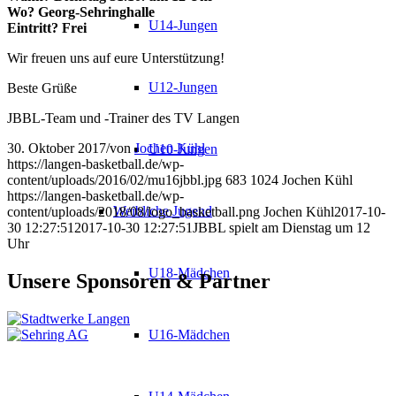
Wo? Georg-Sehringhalle
U14-Jungen
Eintritt? Frei
Wir freuen uns auf eure Unterstützung!
U12-Jungen
Beste Grüße
JBBL-Team und -Trainer des TV Langen
30. Oktober 2017
/
von
Jochen Kühl
U10-Jungen
https://langen-basketball.de/wp-
content/uploads/2016/02/mu16jbbl.jpg
683
1024
Jochen Kühl
https://langen-basketball.de/wp-
Weibliche Jugend
content/uploads/2018/08/logo_basketball.png
Jochen Kühl
2017-10-
30 12:27:51
2017-10-30 12:27:51
JBBL spielt am Dienstag um 12
Uhr
U18-Mädchen
Unsere Sponsoren & Partner
U16-Mädchen