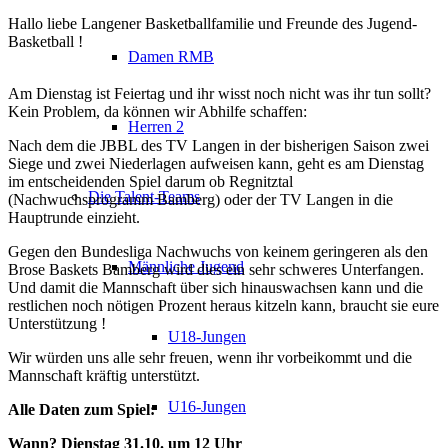
Hallo liebe Langener Basketballfamilie und Freunde des Jugend-
Basketball !
Damen RMB
Am Dienstag ist Feiertag und ihr wisst noch nicht was ihr tun sollt?
Kein Problem, da können wir Abhilfe schaffen:
Herren 2
Nach dem die JBBL des TV Langen in der bisherigen Saison zwei
Siege und zwei Niederlagen aufweisen kann, geht es am Dienstag
im entscheidenden Spiel darum ob Regnitztal
Die Talent-Teams
(Nachwuchsprogramm
Bamberg
) oder der TV Langen in die
Hauptrunde einzieht.
Gegen den Bundesliga Nachwuchs von keinem geringeren als den
Männliche Jugend
Brose Baskets
Bamberg
wird dies ein sehr schweres Unterfangen.
Und damit die Mannschaft über sich hinauswachsen kann und die
restlichen noch nötigen Prozent heraus kitzeln kann, braucht sie eure
Unterstützung !
U18-Jungen
Wir würden uns alle sehr freuen, wenn ihr vorbeikommt und die
Mannschaft kräftig unterstützt.
U16-Jungen
Alle Daten zum Spiel:
Wann? Dienstag
31.10.
um 12 Uhr