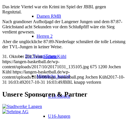
Das letzte Viertel war ein Krimi im Spiel der JBBL gegen
Regnitztal.
Damen RMB
Nach grandioser Aufholjagd der Langener Jungen und dem 87:87-
Gleichstand acht Sekunden vor dem Schlußpfiff wäre ein Sieg
verdient gewesen.
Herren 2
Aber die unglückliche 87:89-Niederlage schmälert die tolle Leistung
der TVL-Jungen in keiner Weise.
Die Talent-Teams
31. Oktober 2017
/
von
Jochen Kühl
https://langen-basketball.de/wp-
content/uploads/2017/10/20171031_135105.jpg
675
1200
Jochen
Kühl
https://langen-basketball.de/wp-
Männliche Jugend
content/uploads/2018/08/logo_basketball.png
Jochen Kühl
2017-10-
31 16:03:49
2017-10-31 16:03:49
JBBL knapp verloren
Unsere Sponsoren & Partner
U18-Jungen
U16-Jungen