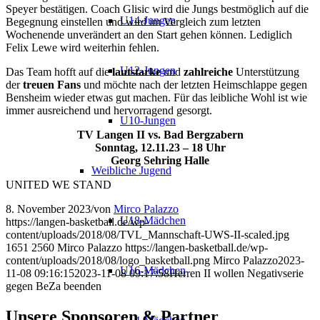
Speyer bestätigen. Coach Glisic wird die Jungs bestmöglich auf die
U14-Jungen
Begegnung einstellen und wird im Vergleich zum letzten
Wochenende unverändert an den Start gehen können. Lediglich
Felix Lewe wird weiterhin fehlen.
U12-Jungen
Das Team hofft auf die
lautstarke
und
zahlreiche
Unterstützung
der
treuen Fans
und möchte nach der letzten Heimschlappe gegen
Bensheim wieder etwas gut machen. Für das leibliche Wohl ist wie
immer ausreichend und hervorragend gesorgt.
U10-Jungen
TV Langen II vs. Bad Bergzabern
Sonntag, 12.11.23 – 18 Uhr
Georg Sehring Halle
Weibliche Jugend
UNITED WE STAND
8. November 2023
/
von
Mirco Palazzo
U18-Mädchen
https://langen-basketball.de/wp-
content/uploads/2018/08/TVL_Mannschaft-UWS-II-scaled.jpg
1651
2560
Mirco Palazzo
https://langen-basketball.de/wp-
content/uploads/2018/08/logo_basketball.png
Mirco Palazzo
2023-
U16-Mädchen
11-08 09:16:15
2023-11-08 09:17:58
Herren II wollen Negativserie
gegen BeZa beenden
Unsere Sponsoren & Partner