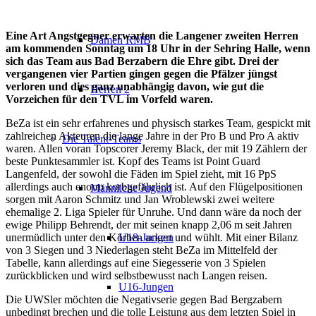
Eine Art Angstgegner erwarten die Langener zweiten Herren
Damen RMB
am kommenden Sonntag um 18 Uhr in der Sehring Halle, wenn
sich das Team aus Bad Berzabern die Ehre gibt. Drei der
vergangenen vier Partien gingen gegen die Pfälzer jüngst
verloren und dies ganz unabhängig davon, wie gut die
Herren 2
Vorzeichen für den TVL im Vorfeld waren.
BeZa ist ein sehr erfahrenes und physisch starkes Team, gespickt mit
zahlreichen Akteuren die lange Jahre in der Pro B und Pro A aktiv
Die Talent-Teams
waren. Allen voran Topscorer Jeremy Black, der mit 19 Zählern der
beste Punktesammler ist. Kopf des Teams ist Point Guard
Langenfeld, der sowohl die Fäden im Spiel zieht, mit 16 PpS
allerdings auch enorm korbgefährlich ist. Auf den Flügelpositionen
Männliche Jugend
sorgen mit Aaron Schmitz und Jan Wroblewski zwei weitere
ehemalige 2. Liga Spieler für Unruhe. Und dann wäre da noch der
ewige Philipp Behrendt, der mit seinen knapp 2,06 m seit Jahren
unermüdlich unter den Körben ackert und wühlt. Mit einer Bilanz
U18-Jungen
von 3 Siegen und 3 Niederlagen steht BeZa im Mittelfeld der
Tabelle, kann allerdings auf eine Siegesserie von 3 Spielen
zurückblicken und wird selbstbewusst nach Langen reisen.
U16-Jungen
Die UWSler möchten die Negativserie gegen Bad Bergzabern
unbedingt brechen und die tolle Leistung aus dem letzten Spiel in