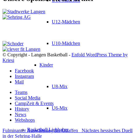
U14-Mädchen
U12-Mädchen
U10-Mädchen
© Copyright - Langen Basketball -
Enfold WordPress Theme by
Kriesi
Kinder
Facebook
Instagram
Mail
U8-Mix
Teams
Social Media
CampZeit & Events
U6-Mix
History
News
Webshops
Basketball Liebhaber
Fulminanter Auswärtssieg der Giraffen
Nächstes hessisches Duell
in der Sehring-Halle