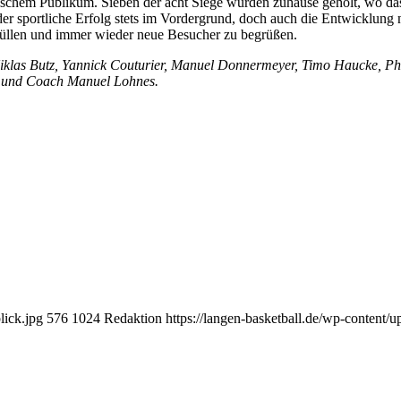
schem Publikum. Sieben der acht Siege wurden zuhause geholt, wo das 
der sportliche Erfolg stets im Vordergrund, doch auch die Entwicklun
 füllen und immer wieder neue Besucher zu begrüßen.
iklas Butz, Yannick Couturier, Manuel Donnermeyer, Timo Haucke, Phi
nn und Coach Manuel Lohnes.
lick.jpg
576
1024
Redaktion
https://langen-basketball.de/wp-content/