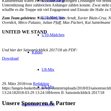
U14-Mädchen
Klassenerhalt waren zweifelsohne die gezeigten Leistungen vor heimi
Unterstützung ihrer zahlreichen Anhänger zählen konnte. Zwar steht 
schaffte es die Truppe mit viel Engagement und Einsatz die Halle zu
U12-Mädchen
Zum Team gehörten:
Niko Anders, Alex Arndt, Xavier Blain-Cruz, N
Overdick, Mirco Palazzo, Julian Pfaff, Max Püchert, Kai Santelma
UNITED WE STAND
U10-Mädchen
Und hier der Saisonrückblick 2017/18 als PDF:
Kinder
Download
U8-Mix
29. März 2018
/
von
Redaktion
U6-Mix
https://langen-basketball.de/wp-content/uploads/2018/03/saisonrueckb
13:24:18
2018-03-29 13:24:18
Herren II: Saisonrückblick 2017/18
Unsere Sponsoren & Partner
Basketball Liebhaber