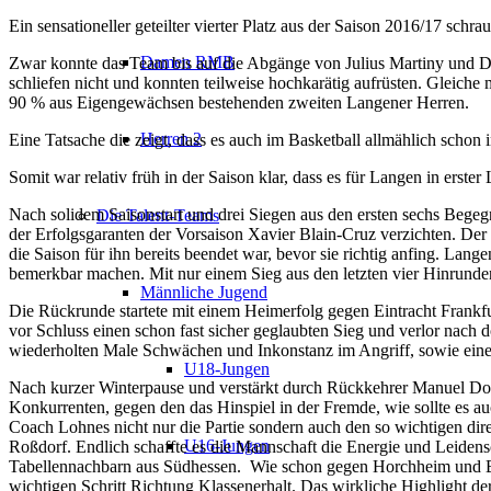
Ein sensationeller geteilter vierter Platz aus der Saison 2016/17 schr
Damen RMB
Zwar konnte das Team bis auf die Abgänge von Julius Martiny und 
schliefen nicht und konnten teilweise hochkarätig aufrüsten. Gleiche
90 % aus Eigengewächsen bestehenden zweiten Langener Herren.
Herren 2
Eine Tatsache die zeigt, dass es auch im Basketball allmählich scho
Somit war relativ früh in der Saison klar, dass es für Langen in erste
Nach solidem Saisonstart und drei Siegen aus den ersten sechs Bege
Die Talent-Teams
der Erfolgsgaranten der Vorsaison Xavier Blain-Cruz verzichten. Der
die Saison für ihn bereits beendet war, bevor sie richtig anfing. Lan
bemerkbar machen. Mit nur einem Sieg aus den letzten vier Hinrunden
Männliche Jugend
Die Rückrunde startete mit einem Heimerfolg gegen Eintracht Frankfu
vor Schluss einen schon fast sicher geglaubten Sieg und verlor nach d
wiederholten Male Schwächen und Inkonstanz im Angriff, sowie ein
U18-Jungen
Nach kurzer Winterpause und verstärkt durch Rückkehrer Manuel Do
Konkurrenten, gegen den das Hinspiel in der Fremde, wie sollte es a
Coach Lohnes nicht nur die Partie sondern auch den so wichtigen dir
U16-Jungen
Roßdorf. Endlich schaffte es die Mannschaft die Energie und Leidensc
Tabellennachbarn aus Südhessen. Wie schon gegen Horchheim und Ba
wichtigen Schritt Richtung Klassenerhalt. Das wirkliche Highlight d