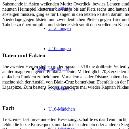
Saisonende in Asien weilenden Moritz Overdick, bewies Langen eindru
U14-Jungen
neunten Heimspiel kletterten die Jungs bis auf Platz sechs und hatten
absteigen müssen, ging es für Langen in den letzten Partien darum, m
Niederlage gegen Idstein und zwei deutlichen Pleiten gegen Trier un
Tabelle zu übertrumpfen und sicherte sich somit den verdienten Klas
U12-Jungen
U10-Jungen
Daten und Fakten
Die zweiten Herren stellten in der Saison 17/18 die drittbeste Verteid
Weibliche Jugend
an der mageren eigenen Punkteausbeute. Mit lediglich 70,8 erzielten P
einfachen Punkten zu belohnen. Vor allem aus der Distanz hatten das
machte sich der Ausfall von Blain-Cruz bemerkbar. Ebenfalls an der 
Ligaspitze. Zum bestens Scorer avancierte mal wieder Kapitän Niklas
U18-Mädchen
Fazit
U16-Mädchen
Trotz einer fast unveränderten Besetzung, schaffte es das Team nicht
fehlte die letzte Konsequenz und kostete so den ein oder anderen Sieg