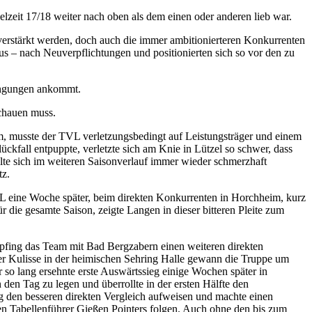
pielzeit 17/18 weiter nach oben als dem einen oder anderen lieb war.
rstärkt werden, doch auch die immer ambitionierteren Konkurrenten
us – nach Neuverpflichtungen und positionierten sich so vor den zu
dingungen ankommt.
schauen muss.
m, musste der TVL verletzungsbedingt auf Leistungsträger und einem
kfall entpuppte, verletzte sich am Knie in Lützel so schwer, dass
ollte sich im weiteren Saisonverlauf immer wieder schmerzhaft
tz.
TVL eine Woche später, beim direkten Konkurrenten in Horchheim, kurz
r die gesamte Saison, zeigte Langen in dieser bitteren Pleite zum
fing das Team mit Bad Bergzabern einen weiteren direkten
ller Kulisse in der heimischen Sehring Halle gewann die Truppe um
 so lang ersehnte erste Auswärtssieg einige Wochen später in
den Tag zu legen und überrollte in der ersten Hälfte den
den besseren direkten Vergleich aufweisen und machte einen
gen Tabellenführer Gießen Pointers folgen. Auch ohne den bis zum