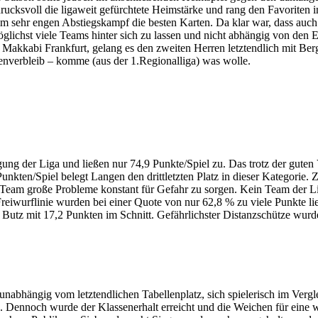
cksvoll die ligaweit gefürchtete Heimstärke und rang den Favoriten i
 im sehr engen Abstiegskampf die besten Karten. Da klar war, dass auch
öglichst viele Teams hinter sich zu lassen und nicht abhängig von den 
d Makkabi Frankfurt, gelang es den zweiten Herren letztendlich mit B
senverbleib – komme (aus der 1.Regionalliga) was wolle.
igung der Liga und ließen nur 74,9 Punkte/Spiel zu. Das trotz der guten 
unkten/Spiel belegt Langen den drittletzten Platz in dieser Kategorie.
 Team große Probleme konstant für Gefahr zu sorgen. Kein Team der Lig
Freiwurflinie wurden bei einer Quote von nur 62,8 % zu viele Punkte l
 Butz mit 17,2 Punkten im Schnitt. Gefährlichster Distanzschütze wurde
, unabhängig vom letztendlichen Tabellenplatz, sich spielerisch im Ver
. Dennoch wurde der Klassenerhalt erreicht und die Weichen für eine we