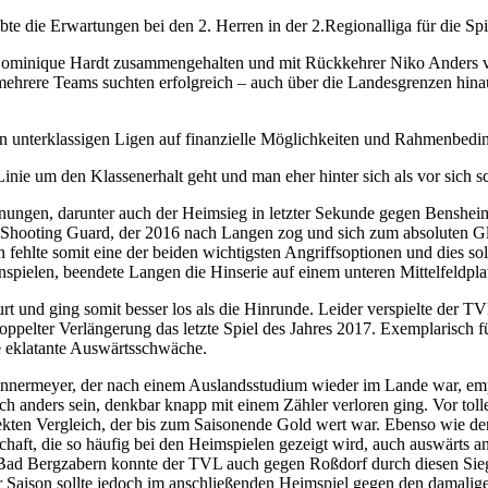
aubte die Erwartungen bei den 2. Herren in der 2.Regionalliga für die S
Dominique Hardt zusammengehalten und mit Rückkehrer Niko Anders ve
 mehrere Teams suchten erfolgreich – auch über die Landesgrenzen hina
n in unterklassigen Ligen auf finanzielle Möglichkeiten und Rahmenbe
r Linie um den Klassenerhalt geht und man eher hinter sich als vor sich 
gnungen, darunter auch der Heimsieg in letzter Sekunde gegen Benshei
 Shooting Guard, der 2016 nach Langen zog und sich zum absoluten Glüc
gen fehlte somit eine der beiden wichtigsten Angriffsoptionen und dies s
spielen, beendete Langen die Hinserie auf einem unteren Mittelfeldpla
rt und ging somit besser los als die Hinrunde. Leider verspielte der 
oppelter Verlängerung das letzte Spiel des Jahres 2017. Exemplarisch fü
e eklatante Auswärtsschwäche.
nnermeyer, der nach einem Auslandsstudium wieder im Lande war, emp
uch anders sein, denkbar knapp mit einem Zähler verloren ging. Vor to
ekten Vergleich, der bis zum Saisonende Gold wert war. Ebenso wie der
haft, die so häufig bei den Heimspielen gezeigt wird, auch auswärts an 
d Bergzabern konnte der TVL auch gegen Roßdorf durch diesen Sieg 
er Saison sollte jedoch im anschließenden Heimspiel gegen den damali