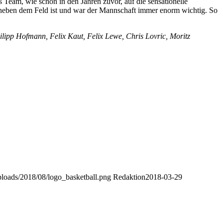
Team, wie schon in den Jahren zuvor, auf die sensationelle
g neben dem Feld ist und war der Mannschaft immer enorm wichtig. So
lipp Hofmann, Felix Kaut, Felix Lewe, Chris Lovric, Moritz
uploads/2018/08/logo_basketball.png
Redaktion
2018-03-29