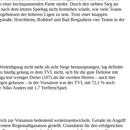
n einer hochspannenden Partie nieder. Durch den siebten Sieg im
 nach dem letzten Spieltag nicht feststehen würde, wie viele Teams
Ergebnissen der höheren Ligen zu sein. Trotz einer knappen
ergstraße, Horchheim, Roßdorf und Bad Bergzabern vier Teams in der
Verteidigung nicht mehr als acht Siege heraussprangen, lag definitiv
 Zu häufig gelang es dem TVL nicht, sich für die gute Defense mit
a traf weniger Dreier (107) als die zweiten Herren – auch hier
iegen gelassen – in der Vorsaison war der TVL mit 72,1 % noch
 Niko Anders mit 1,7 Treffern/Spiel.
gleich zur Vorsaison bedeutend weiterzuentwickeln. Gerade im Angriff
itere Regionalligasaison gestellt. Grundstein für den erfolgreichen